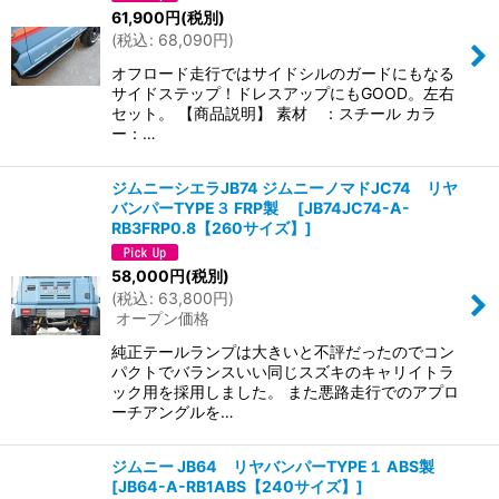
61,900
円
(税別)
(
税込
:
68,090
円
)
オフロード走行ではサイドシルのガードにもなる
サイドステップ！ドレスアップにもGOOD。左右
セット。 【商品説明】 素材 ：スチール カラ
ー：…
ジムニーシエラJB74 ジムニーノマドJC74 リヤ
バンパーTYPE３ FRP製
[
JB74JC74-A-
RB3FRP0.8【260サイズ】
]
58,000
円
(税別)
(
税込
:
63,800
円
)
オープン価格
純正テールランプは大きいと不評だったのでコン
パクトでバランスいい同じスズキのキャリイトラ
ック用を採用しました。 また悪路走行でのアプロ
ーチアングルを…
ジムニー JB64 リヤバンパーTYPE１ ABS製
[
JB64-A-RB1ABS【240サイズ】
]