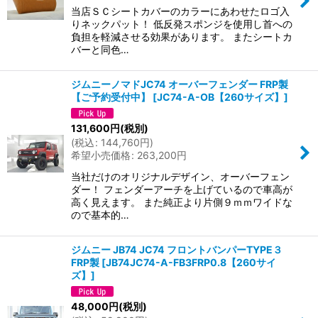
当店ＳＣシートカバーのカラーにあわせたロゴ入
りネックパット！ 低反発スポンジを使用し首への
負担を軽減させる効果があります。 またシートカ
バーと同色…
ジムニーノマドJC74 オーバーフェンダー FRP製
【ご予約受付中】
[
JC74-A-OB【260サイズ】
]
131,600
円
(税別)
(
税込
:
144,760
円
)
希望小売価格
:
263,200
円
当社だけのオリジナルデザイン、オーバーフェン
ダー！ フェンダーアーチを上げているので車高が
高く見えます。 また純正より片側９ｍｍワイドな
ので基本的…
ジムニー JB74 JC74 フロントバンパーTYPE３
FRP製
[
JB74JC74-A-FB3FRP0.8【260サイ
ズ】
]
48,000
円
(税別)