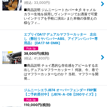
(
税込
:
33,000
円
)
■商品説明 ジムニーシートカバー☆彡 キャメル
カラー生地を採用しヴィンテージでお洒落で可愛
いインテリアを手軽に演出♪ また本物の張替えの
様なフィ…
エブリイDA17 デュアルマフラーカッター 左出
し（弊社リヤバンパーABS、アイアンバンパー専
用品）
[
DA17-M-DMK
]
38,000
円
(税別)
(
税込
:
41,800
円
)
■商品説明 チョイ悪的な存在感をアピールする左
出しデュアルマフラーカッター！ 何故、今、巷で
はマフラーカッターなのか？ 当初、マフラーを開
発…
ジムニーシエラJB74 オーバーフェンダー FRP製
【ご予約受付中】
[
JB74-A-OB【260サイズ】
]
110,000
円
(税別)