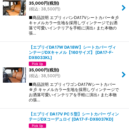
35,000
円
(税別)
(
税込
:
38,500
円
)
■商品説明 エブリィバンDA17Vシートカバー☆彡
キャメルカラー生地を採用しヴィンテージでお洒
落で可愛いインテリアを手軽に演出♪ また本物の
張…
【エブリイDA17W DA18W】シートカバー ヴィ
ンテージDXキャメル【160サイズ】
[
DA17-F-
DX6033KL
]
35,000
円
(税別)
(
税込
:
38,500
円
)
■商品説明 エブリィワゴンDA17Wシートカバー
☆彡 キャメルカラー生地を採用しヴィンテージで
お洒落可愛いインテリアを手軽に演出♪ また本物
の張…
【エブリイ DA17V PC５型】シートカバー ヴィン
テージDXコーデュロイ
[
DA17-F-DX6037KD
]