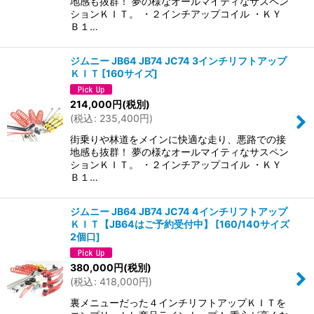
地感も抜群！ 夢の様なオールマイティなサスペン
ションＫＩＴ。 ・２インチアップコイル ・ＫＹ
Ｂ１…
ジムニー JB64 JB74 JC74 3インチリフトアップ
ＫＩＴ
[
160サイズ
]
214,000
円
(税別)
(
税込
:
235,400
円
)
街乗りや林道をメインに快適な走り、悪路での接
地感も抜群！ 夢の様なオールマイティなサスペン
ションＫＩＴ。 ・２インチアップコイル ・ＫＹ
Ｂ１…
ジムニー JB64 JB74 JC74 4インチリフトアップ
ＫＩＴ【JB64はご予約受付中】
[
160/140サイズ
2個口
]
380,000
円
(税別)
(
税込
:
418,000
円
)
裏メニューだった４インチリフトアップＫＩＴを