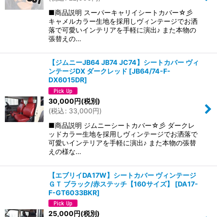
■商品説明 スーパーキャリイシートカバー☆彡
キャメルカラー生地を採用しヴィンテージでお洒
落で可愛いインテリアを手軽に演出♪ また本物の
張替えの…
【ジムニーJB64 JB74 JC74】シートカバー ヴィ
ンテージDX ダークレッド
[
JB64/74-F-
DX6015DR
]
30,000
円
(税別)
(
税込
:
33,000
円
)
■商品説明 ジムニーシートカバー☆彡 ダークレ
ッドカラー生地を採用しヴィンテージでお洒落で
可愛いインテリアを手軽に演出♪ また本物の張替
えの様な…
【エブリイDA17W】シートカバー ヴィンテージ
ＧＴ ブラック/赤ステッチ【160サイズ】
[
DA17-
F-GT6033BKR
]
25,000
円
(税別)