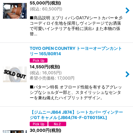
55,000
円
(税別)
(
税込
:
60,500
円
)
■商品説明 エブリィバンDA17Vシートカバー☆彡
コーディロイ生地を採用しヴィンテージでお洒落
で可愛いインテリアを手軽に演出♪ また本物の張
替…
TOYO OPEN COUNTRY トーヨーオープンカント
リー 165/80R14
14,550
円
(税別)
(
税込
:
16,005
円
)
希望小売価格
:
17,000
円
■パターン特長 オフロード性能を有するアグレッ
シブなショルダー部と、スタイリッシュなセンタ
ーを兼ね備えたハイブリットデザイン。
【ジムニーJB64 JB74】シートカバー ヴィンテー
ジGT キャメル
[
JB64/74-F-GT6015KL
]
30,000
円
(税別)