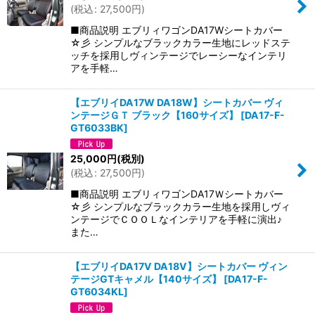
(
税込
:
27,500
円
)
■商品説明 エブリィワゴンDA17Wシートカバー
☆彡 シンプルなブラックカラー生地にレッドステ
ッチを採用しヴィンテージでレーシーなインテリ
アを手軽…
【エブリイDA17W DA18W】シートカバー ヴィ
ンテージＧＴ ブラック【160サイズ】
[
DA17-F-
GT6033BK
]
25,000
円
(税別)
(
税込
:
27,500
円
)
■商品説明 エブリィワゴンDA17Ｗシートカバー
☆彡 シンプルなブラックカラー生地を採用しヴィ
ンテージでＣＯＯＬなインテリアを手軽に演出♪
また…
【エブリイDA17V DA18V】シートカバー ヴィン
テージGTキャメル【140サイズ】
[
DA17-F-
GT6034KL
]