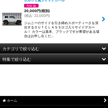
ポルシェ風サイドデカール
20,000
円
(税別)
(
税込
:
22,000
円
)
ジムニーのサイドを引き締めスポーティーさを演
出するＯＵＴＣＬＡＳＳロゴ入りサイドデカー
ル！ カラーは基本、ブラックですが希望がある場
合はお申し出くだ…
カテゴリで絞り込む
特集で絞り込む
★新車コンプリート
エクステリア
ジムニー
ガード
エブリイ
ボディ補強
キャリイ
ホーム
レスキュー
ハスラー