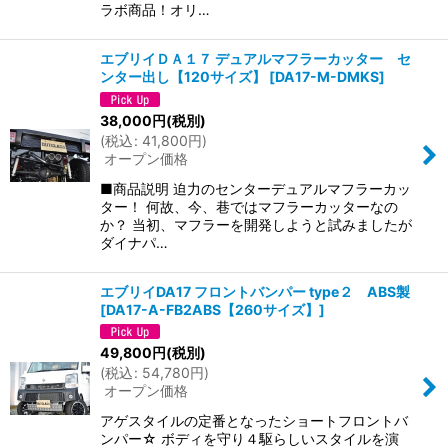
ラボ商品！オリ…
エブリイＤＡ１７ デュアルマフラーカッター セ
ンター出し【120サイズ】
[
DA17-M-DMKS
]
38,000
円
(税別)
(
税込
:
41,800
円
)
オープン価格
■商品説明 迫力のセンターデュアルマフラーカッ
ター！ 何故、今、巷ではマフラーカッターなの
か？ 当初、マフラーを開発しようと試みましたが
ダイナパ…
エブリイDA17 フロントバンパー type２ ABS製
[
DA17-A-FB2ABS【260サイズ】
]
49,800
円
(税別)
(
税込
:
54,780
円
)
オープン価格
アゲスタイルの定番となったショートフロントバ
ンパー☆ ボディを守り４駆らしいスタイルを演