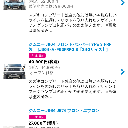
(
税込
:
52,800
円
)
希望小売価格
:
96,000
円
スズキコンプリート独自の他には無い４駆らしい
ラインを強調しスリットを取り入れたデザイン！
フォグランプは純正がそのまま使えます。 ※画像
は塗装済み…
ジムニー JB64 フロントバンパーTYPE３ FRP
製
[
JB64-A-FB3FRP0.8【240サイズ】
]
40,900
円
(税別)
(
税込
:
44,990
円
)
オープン価格
スズキコンプリート独自の他には無い４駆らしい
ラインを強調しスリットを取り入れたデザイン！
フォグランプは純正がそのまま使えます。 ※画像
は塗装済み…
ジムニー JB64 JB74 フロントエプロン
27,000
円
(税別)