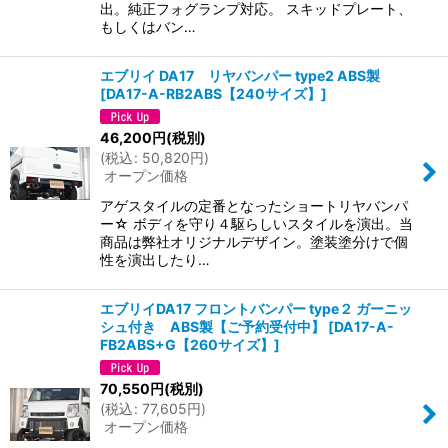
出。純正フォグランプ対応。 スキッドプレート、
もしくはバン…
エブリイ DA17 リヤバンパー type2 ABS製
[
DA17-A-RB2ABS【240サイズ】
]
46,200
円
(税別)
(
税込
:
50,820
円
)
オープン価格
アゲスタイルの定番となったショートリヤバンパ
ー☆ ボディを守り４駆らしいスタイルを演出。当
商品は弊社オリジナルデザイン。塗装塗分けで個
性を演出したり…
エブリイDA17 フロントバンパー type２ ガーニッ
シュ付き ABS製【ご予約受付中】
[
DA17-A-
FB2ABS+G【260サイズ】
]
70,550
円
(税別)
(
税込
:
77,605
円
)
オープン価格