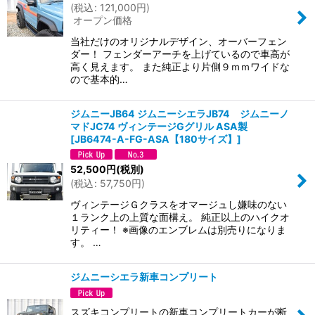
(
税込
:
121,000
円
)
オープン価格
当社だけのオリジナルデザイン、オーバーフェン
ダー！ フェンダーアーチを上げているので車高が
高く見えます。 また純正より片側９ｍｍワイドな
ので基本的…
ジムニーJB64 ジムニーシエラJB74 ジムニーノ
マドJC74 ヴィンテージGグリル ASA製
[
JB6474-A-FG-ASA【180サイズ】
]
52,500
円
(税別)
(
税込
:
57,750
円
)
ヴィンテージＧクラスをオマージュし嫌味のない
１ランク上の上質な面構え。 純正以上のハイクオ
リティー！ ※画像のエンブレムは別売りになりま
す。 …
ジムニーシエラ新車コンプリート
スズキコンプリートの新車コンプリートカーが断