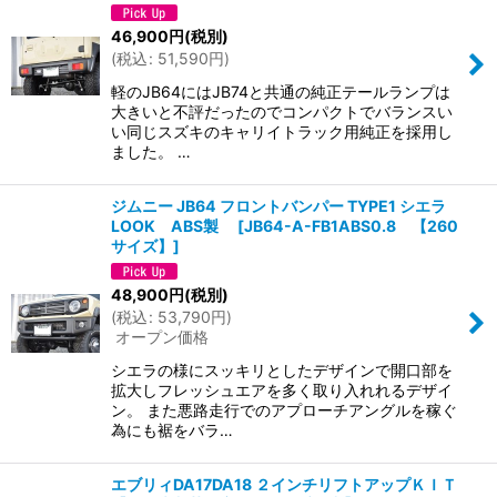
46,900
円
(税別)
(
税込
:
51,590
円
)
軽のJB64にはJB74と共通の純正テールランプは
大きいと不評だったのでコンパクトでバランスい
い同じスズキのキャリイトラック用純正を採用し
ました。 …
ジムニー JB64 フロントバンパー TYPE1 シエラ
LOOK ABS製
[
JB64-A-FB1ABS0.8 【260
サイズ】
]
48,900
円
(税別)
(
税込
:
53,790
円
)
オープン価格
シエラの様にスッキリとしたデザインで開口部を
拡大しフレッシュエアを多く取り入れれるデザイ
ン。 また悪路走行でのアプローチアングルを稼ぐ
為にも裾をバラ…
エブリィDA17DA18 ２インチリフトアップＫＩＴ