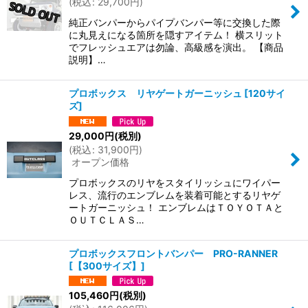
(
税込
:
29,700
円
)
純正バンパーからパイプバンパー等に交換した際
に丸見えになる箇所を隠すアイテム！ 横スリット
でフレッシュエアは勿論、高級感を演出。 【商品
説明】…
プロボックス リヤゲートガーニッシュ
[
120サイ
ズ
]
29,000
円
(税別)
(
税込
:
31,900
円
)
オープン価格
プロボックスのリヤをスタイリッシュにワイパー
レス、流行のエンブレムを装着可能とするリヤゲ
ートガーニッシュ！ エンブレムはＴＯＹＯＴＡと
ＯＵＴＣＬＡＳ…
プロボックスフロントバンパー PRO-RANNER
[
【300サイズ】
]
105,460
円
(税別)