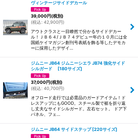
ヴィンテージサイドデカール
39,000
円
(税別)
(
税込
:
42,900
円
)
アウトクラスと一目瞭然で分かるサイドデカー
ル！ＪＢ６４/ＪＢ７４デビュー年の１０月には全
国紙ケイマガジン創刊号表紙を飾る等したデモカ
ーに採用したデザイ…
ジムニー JB64 ジムニーシエラ JB74 強化サイド
シルガード
[
180サイズ
]
37,000
円
(税別)
(
税込
:
40,700
円
)
オフロード走行では必需品のガードアイテム！ド
レスアップにもGOOD。スチール製で裾を折り返
し丈夫なサイドシルガード。左右セット。 ドア下
パネル、フェ…
ジムニー JB64 サイドステップ
[
220サイズ
]