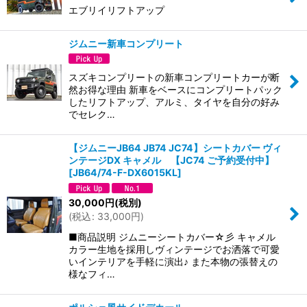
エブリイリフトアップ
ジムニー新車コンプリート
スズキコンプリートの新車コンプリートカーが断
然お得な理由 新車をベースにコンプリートパック
したリフトアップ、アルミ、タイヤを自分の好み
でセレク…
【ジムニーJB64 JB74 JC74】シートカバー ヴィ
ンテージDX キャメル 【JC74 ご予約受付中】
[
JB64/74-F-DX6015KL
]
30,000
円
(税別)
(
税込
:
33,000
円
)
■商品説明 ジムニーシートカバー☆彡 キャメル
カラー生地を採用しヴィンテージでお洒落で可愛
いインテリアを手軽に演出♪ また本物の張替えの
様なフィ…