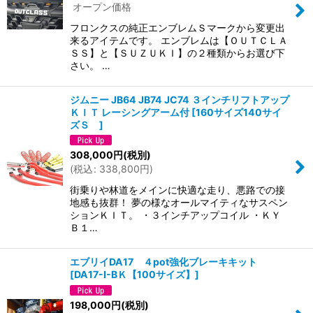
オープン価格
絞り込む
フロンクスの純正エンブレムＳマークから変更出
来るアイテムです。 エンブレムは【ＯＵＴＣＬＡ
ＳＳ】と【ＳＵＺＵＫＩ】の２種類からお選び下
さい。 …
ジムニー JB64 JB74 JC74 ３インチリフトアップ
ＫＩＴ レーシングアーム付
[
160サイズ140サイ
ズＳ
]
308,000
円
(税別)
(
税込
:
338,800
円
)
街乗りや林道をメインに快適な走り、悪路での接
地感も抜群！ 夢の様なオールマイティなサスペン
ションＫＩＴ。 ・３インチアップコイル ・ＫＹ
Ｂ１…
エブリイDA17 ４pot強化ブレーキキット
[
DA17-I-BＫ【100サイズ】
]
198,000
円
(税別)