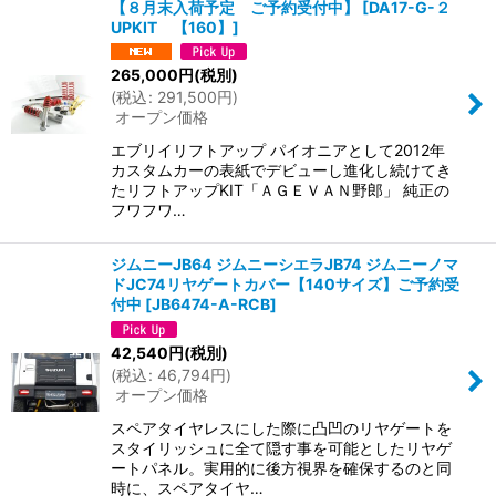
【８月末入荷予定 ご予約受付中】
[
DA17-G-２
UPKIT 【160】
]
265,000
円
(税別)
(
税込
:
291,500
円
)
オープン価格
エブリイリフトアップ パイオニアとして2012年
カスタムカーの表紙でデビューし進化し続けてき
たリフトアップKIT「ＡＧＥＶＡＮ野郎」 純正の
フワフワ…
ジムニーJB64 ジムニーシエラJB74 ジムニーノマ
ドJC74リヤゲートカバー【140サイズ】ご予約受
付中
[
JB6474-A-RCB
]
42,540
円
(税別)
(
税込
:
46,794
円
)
オープン価格
スペアタイヤレスにした際に凸凹のリヤゲートを
スタイリッシュに全て隠す事を可能としたリヤゲ
ートパネル。実用的に後方視界を確保するのと同
時に、スペアタイヤ…