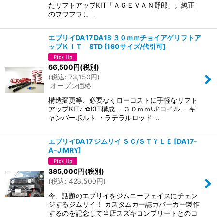
たリフトアップKIT「ＡＧＥＶＡＮ野郎」。純正
のフワフワし…
エブリイDA17 DA18 ３０ｍｍチョイアゲリフトア
ップＫＩＴ STD
[
160サイズ/代引可
]
66,500
円
(税別)
(
税込
:
73,150
円
)
オープン価格
構造変更等、必要なくローコストに手軽なリフト
アップKIT♪ ✿KIT構成 ・３０ｍｍUPコイル ・キ
ャンバーボルト ・ラテラルロッド …
エブリイDA17 ジムリイ ＳＣ/ＳＴＹＬＥ
[
DA17-
A-JIMRY
]
385,000
円
(税別)
(
税込
:
423,500
円
)
今、話題のエブリイをジムニーフェイスにチェン
ジするジムリイ！ カスタムカー誌カバーカー製作
するのを記念して当店スズキコンプリートとのコ