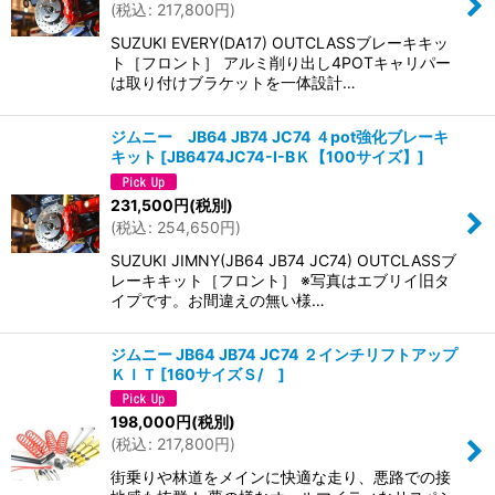
(
税込
:
217,800
円
)
SUZUKI EVERY(DA17) OUTCLASSブレーキキッ
ト［フロント］ アルミ削り出し4POTキャリパー
は取り付けブラケットを一体設計…
ジムニー JB64 JB74 JC74 ４pot強化ブレーキ
キット
[
JB6474JC74-I-BＫ【100サイズ】
]
231,500
円
(税別)
(
税込
:
254,650
円
)
SUZUKI JIMNY(JB64 JB74 JC74) OUTCLASSブ
レーキキット［フロント］ ※写真はエブリイ旧タ
イプです。お間違えの無い様…
ジムニー JB64 JB74 JC74 ２インチリフトアップ
ＫＩＴ
[
160サイズＳ/
]
198,000
円
(税別)
(
税込
:
217,800
円
)
街乗りや林道をメインに快適な走り、悪路での接