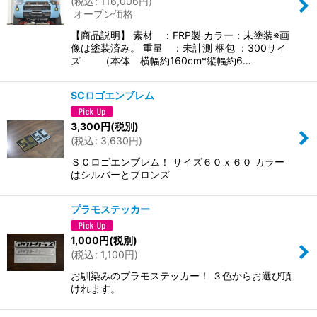
(
税込
:
116,006
円
)
オープン価格
【商品説明】 素材 ：FRP製 カラー：未塗装※画
像は塗装済み。 重量 ：未計測 梱包 ：300サイ
ズ （本体 横幅約160cm*縦幅約6…
SCロゴエンブレム
3,300
円
(税別)
(
税込
:
3,630
円
)
ＳＣロゴエンブレム！ サイズ６０ｘ６０ カラー
はシルバーとブロンズ
プラモステッカー
1,000
円
(税別)
(
税込
:
1,100
円
)
お馴染みのプラモステッカー！ ３色からお選び頂
けれます。