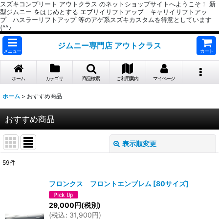
スズキコンプリート アウトクラス のネットショップサイトへようこそ！ 新
型ジムニー をはじめとする エブリイリフトアップ キャリイリフトアッ
プ ハスラーリフトアップ 等のアゲ系スズキカスタムを得意としています
(^^♪
ジムニー専門店 アウトクラス
メニュー
カート
ホーム
カテゴリ
商品検索
ご利用案内
マイページ
ホーム
>
おすすめ商品
おすすめ商品
表示順変更
閉じる
59
件
表示数
:
フロンクス フロントエンブレム
[
80サイズ
]
並び順
:
29,000
円
(税別)
(
税込
:
31,900
円
)