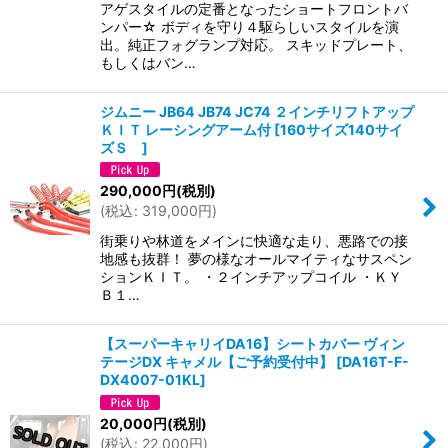
アゲスタイルの定番となったショートフロントバ
ンパー☆ ボディを守り４駆らしいスタイルを演
出。純正フォグランプ対応。 スキッドプレート、
もしくはバン…
ジムニー JB64 JB74 JC74 ２インチリフトアップ
ＫＩＴ レーシングアーム付
[
160サイズ140サイ
ズＳ
]
290,000
円
(税別)
(
税込
:
319,000
円
)
街乗りや林道をメインに快適な走り、悪路での接
地感も抜群！ 夢の様なオールマイティなサスペン
ションＫＩＴ。 ・２インチアップコイル ・ＫＹ
Ｂ１…
【スーパーキャリイDA16】シートカバー ヴィン
テージDX キャメル【ご予約受付中】
[
DA16T-F-
DX4007-01KL
]
20,000
円
(税別)
(
税込
:
22,000
円
)