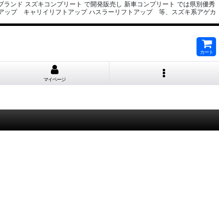
ブランド スズキコンプリート で開発販売し 新車コンプリート では県別優秀
トアップ キャリイリフトアップ ハスラーリフトアップ 等、スズキ系アゲカ
カート
マイページ