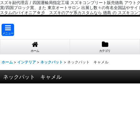
スズキ副代理店 / 四国運輸局指定工場 スズキコンプリート販売徳島 アウト
賞/四国ブロック賞、また 東京オートサロン 出展し数々の有名全国誌やサ
スタムのパイオニア☆彡 スズキのアゲ系カスタムなら 徳島 の スズキコン
メニュー
ホーム
カテゴリ
ホーム
>
インテリア
>
ネックパット
>
ネックパット キャメル
ネックパット キャメル