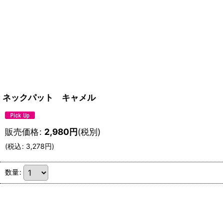
ネックパット キャメル
販売価格
:
2,980
円
(税別)
(
税込
:
3,278
円
)
数量
: