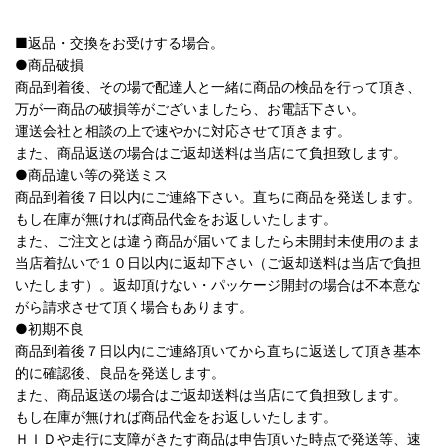
■返品・交換をお受けする場合。
●商品破損
商品到着後、その場で配達人と一緒に商品の検品を行って頂き、
万が一商品の破損等がございましたら、お電話下さい。
運送会社と相談の上で速やかに対応させて頂きます。
また、商品返送の場合はご返却送料は当店にて負担致します。
●商品違い等の発送ミス
商品到着後７日以内にご連絡下さい。直ちに商品を発送します。
もし在庫が無ければ商品代金をお返しいたします。
また、ご注文とは違う商品が届いてましたら未開封未使用のまま
当店着払いで１０日以内に返却下さい（ご返却送料は当店で負担
いたします）。返却頂けない・パッケージ開封の場合は不本意な
がら請求させて頂く場合もあります。
●初期不良
商品到着後７日以内にご連絡頂いてから直ちに返送して頂き基本
的に確認後、良品を発送します。
また、商品返送の場合はご返却送料は当店にて負担致します。
もし在庫が無ければ商品代金をお返しいたします。
ＨＩＤや走行に支障がきたす商品は申告頂いた時点で発送等、速