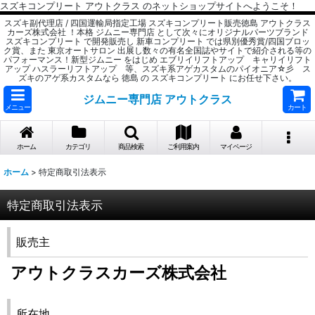
スズキコンプリート アウトクラス のネットショップサイトへようこそ！
スズキ副代理店 / 四国運輸局指定工場 スズキコンプリート販売徳島 アウトクラス
カーズ株式会社 ！本格 ジムニー専門店 として次々にオリジナルパーツブランド
スズキコンプリート で開発販売し 新車コンプリート では県別優秀賞/四国ブロッ
ク賞、また 東京オートサロン 出展し数々の有名全国誌やサイトで紹介される等の
パフォーマンス！新型ジムニー をはじめ エブリイリフトアップ キャリイリフト
アップ ハスラーリフトアップ 等、スズキ系アゲカスタムのパイオニア☆彡 ス
ズキのアゲ系カスタムなら 徳島 の スズキコンプリート にお任せ下さい。
ジムニー専門店 アウトクラス
メニュー
カート
ホーム
カテゴリ
商品検索
ご利用案内
マイページ
ホーム
>
特定商取引法表示
特定商取引法表示
販売主
アウトクラスカーズ株式会社
所在地