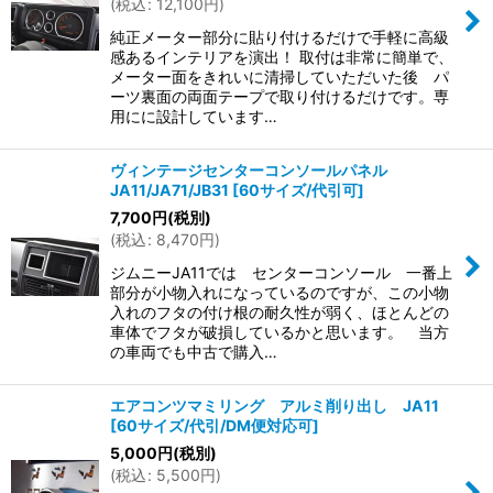
(
税込
:
12,100
円
)
純正メーター部分に貼り付けるだけで手軽に高級
感あるインテリアを演出！ 取付は非常に簡単で、
メーター面をきれいに清掃していただいた後 パ
ーツ裏面の両面テープで取り付けるだけです。専
用にに設計しています…
ヴィンテージセンターコンソールパネル
JA11/JA71/JB31
[
60サイズ/代引可
]
7,700
円
(税別)
(
税込
:
8,470
円
)
ジムニーJA11では センターコンソール 一番上
部分が小物入れになっているのですが、この小物
入れのフタの付け根の耐久性が弱く、ほとんどの
車体でフタが破損しているかと思います。 当方
の車両でも中古で購入…
エアコンツマミリング アルミ削り出し JA11
[
60サイズ/代引/DM便対応可
]
5,000
円
(税別)
(
税込
:
5,500
円
)