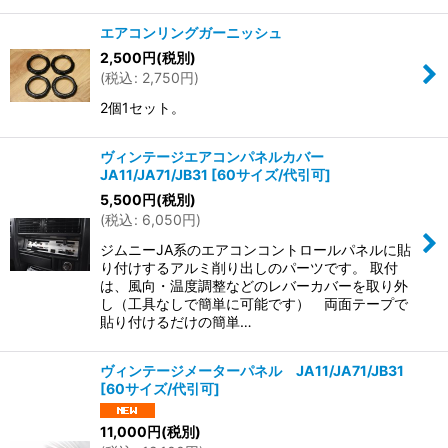
エアコンリングガーニッシュ
2,500
円
(税別)
(
税込
:
2,750
円
)
2個1セット。
ヴィンテージエアコンパネルカバー
JA11/JA71/JB31
[
60サイズ/代引可
]
5,500
円
(税別)
(
税込
:
6,050
円
)
ジムニーJA系のエアコンコントロールパネルに貼
り付けするアルミ削り出しのパーツです。 取付
は、風向・温度調整などのレバーカバーを取り外
し（工具なしで簡単に可能です） 両面テープで
貼り付けるだけの簡単…
ヴィンテージメーターパネル JA11/JA71/JB31
[
60サイズ/代引可
]
11,000
円
(税別)