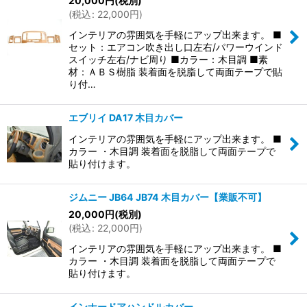
20,000
円
(税別)
並び順
:
(
税込
:
22,000
円
)
インテリアの雰囲気を手軽にアップ出来ます。 ■
絞り込む
セット：エアコン吹き出し口左右/パワーウインド
スイッチ左右/ナビ周り ■カラー：木目調 ■素
材：ＡＢＳ樹脂 装着面を脱脂して両面テープで貼
り付…
エブリイ DA17 木目カバー
インテリアの雰囲気を手軽にアップ出来ます。 ■
カラー ・木目調 装着面を脱脂して両面テープで
貼り付けます。
ジムニー JB64 JB74 木目カバー【業販不可】
20,000
円
(税別)
(
税込
:
22,000
円
)
インテリアの雰囲気を手軽にアップ出来ます。 ■
カラー ・木目調 装着面を脱脂して両面テープで
貼り付けます。
インナードアハンドルカバー