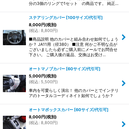
分の3個のリングで1セット の商品です。 純正…
ステアリングカバー
[
100サイズ/代引可
]
8,000
円
(税別)
(
税込
:
8,800
円
)
■商品説明 他のカバーと組み合わせ如何でしょう
か？ JA11用（径380） ■注意 何かご不明な点が
ございましたら必ずご購入前にメールでお問合せ
下さい。 ご購入後の返品、交換はお受け…
オートマノブカバー
[
60サイズ/代引可
]
5,000
円
(税別)
(
税込
:
5,500
円
)
車内を可愛らしく演出！ 他のカバーとでインテリ
アのトータルコーディネイト如何でしょうか？
オートマボックスカバー
[
60サイズ/代引可
]
8,000
円
(税別)
(
税込
:
8,800
円
)