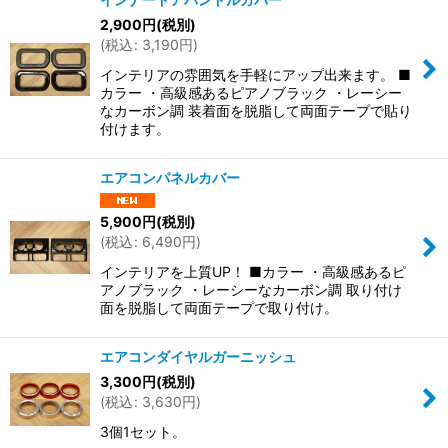
2,900
円
(税別)
(
税込
:
3,190
円
)
インテリアの雰囲気を手軽にアップ出来ます。 ■
カラー ・高級感あるピアノブラック ・レーシー
なカーボン調 装着面を脱脂して両面テープで貼り
付けます。
エアコンパネルカバー
5,900
円
(税別)
(
税込
:
6,490
円
)
インテリアを上質UP！ ■カラー ・高級感あるピ
アノブラック ・レーシーなカーボン調 取り付け
面を脱脂して両面テープで取り付け。
エアコンダイヤルガーニッシュ
3,300
円
(税別)
(
税込
:
3,630
円
)
3個1セット。