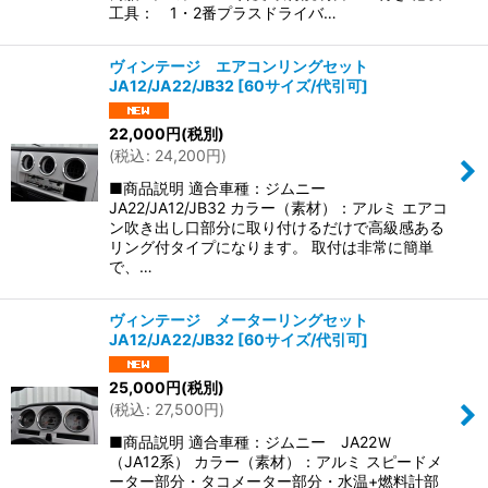
工具： 1・2番プラスドライバ…
ヴィンテージ エアコンリングセット
JA12/JA22/JB32
[
60サイズ/代引可
]
22,000
円
(税別)
(
税込
:
24,200
円
)
■商品説明 適合車種：ジムニー
JA22/JA12/JB32 カラー（素材）：アルミ エアコ
ン吹き出し口部分に取り付けるだけで高級感ある
リング付タイプになります。 取付は非常に簡単
で、…
ヴィンテージ メーターリングセット
JA12/JA22/JB32
[
60サイズ/代引可
]
25,000
円
(税別)
(
税込
:
27,500
円
)
■商品説明 適合車種：ジムニー JA22Ｗ
（JA12系） カラー（素材）：アルミ スピードメ
ーター部分・タコメーター部分・水温+燃料計部