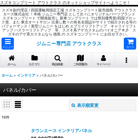
スズキコンプリート アウトクラス のネットショップサイトへようこそ！
スズキ副代理店 / 四国運輸局指定工場 スズキコンプリート販売徳島 アウトクラス
カーズ株式会社 ！本格 ジムニー専門店 として次々にオリジナルパーツブランド
スズキコンプリート で開発販売し 新車コンプリート では県別優秀賞/四国ブロッ
ク賞、また 東京オートサロン 出展し数々の有名全国誌やサイトで紹介される等の
パフォーマンス！新型ジムニー をはじめ エブリイリフトアップ キャリイリフト
アップ ハスラーリフトアップ 等、スズキ系アゲカスタムのパイオニア☆彡 ス
ズキのアゲ系カスタムなら 徳島 の スズキコンプリート にお任せ下さい。
ジムニー専門店 アウトクラス
メニュー
カート
ホーム
カテゴリ
商品検索
ご利用案内
マイページ
ホーム
>
インテリア
>
パネル/カバー
パネル/カバー
表示順変更
閉じる
19
件
表示数
:
タウンエース インテリアパネル