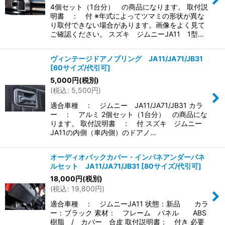
4個セット（1台分） の商品になります。 取付説
明書 ： 付 ※年式によってツマミの形状が異な
り取付できない場合があります。画像をよく見て
ご確認ください。 スズキ ジムニーJA11 1型…
ヴィンテージドアノブリング JA11/JA71/JB31
[
60サイズ/代引可
]
5,000
円
(税別)
(
税込
:
5,500
円
)
適合車種 ： ジムニー JA11/JA71/JB31 カラ
ー ： アルミ 2個セット（1台分） の商品にな
ります。 取付説明書 ： 付 スズキ ジムニー
JA11の内側（車内側）のドアノ…
オーディオバックカバー・インパネアンダーパネ
ルセット JA11/JA71/JB31
[
80サイズ/代引可
]
18,000
円
(税別)
(
税込
:
19,800
円
)
適合車種 ： ジムニーJA11 状態：新品 カラ
ー：ブラック 素材： フレーム パネル ABS
樹脂 / カバー 合皮 取付説明書： 付き 必要