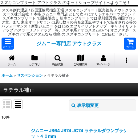
スズキコンプリート アウトクラス のネットショップサイトへようこそ！
スズキ副代理店 / 四国運輸局指定工場 スズキコンプリート販売徳島 アウトクラス
カーズ株式会社 ！本格 ジムニー専門店 として次々にオリジナルパーツブランド
スズキコンプリート で開発販売し 新車コンプリート では県別優秀賞/四国ブロッ
ク賞、また 東京オートサロン 出展し数々の有名全国誌やサイトで紹介される等の
パフォーマンス！新型ジムニー をはじめ エブリイリフトアップ キャリイリフト
アップ ハスラーリフトアップ 等、スズキ系アゲカスタムのパイオニア☆彡 ス
ズキのアゲ系カスタムなら 徳島 の スズキコンプリート にお任せ下さい。
ジムニー専門店 アウトクラス
メニュー
カート
ホーム
カテゴリ
商品検索
ご利用案内
マイページ
ホーム
>
サスペンション
>
ラテラル補正
ラテラル補正
表示順変更
閉じる
10
件
表示数
:
ジムニー JB64 JB74 JC74 ラテラルダウンブラケ
ット４０mm