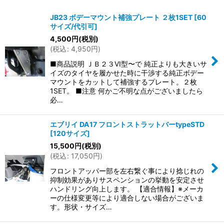
表示数
:
JB23 ボデーマウント補強プレート ２枚1SET
[
60
サイズ/代引可
]
並び順
:
4,500
円
(税別)
(
税込
:
4,950
円
)
絞り込む
■商品説明 ＪＢ２３VI型〜で 純正よりも大きいサ
イズのタイヤを履かせた時に干渉する純正ボデー
マウントをカットして補強するプレート。２枚
1SET。 ■注意 何かご不明な点がございましたら
必…
エブリイ DA17 フロントストラットバーtypeSTD
[
120サイズ
]
15,500
円
(税別)
(
税込
:
17,050
円
)
フロントアッパー部を左右繋ぐ事により捻じれの
抑制効果がありサスペンションの挙動を安定させ
ハンドリング向上します。 【適合情報】※メーカ
ーの仕様変更等により適合しない場合がございま
す。形状・サイズ…