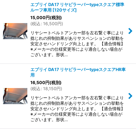
エブリイ DA17 リヤピラーバーtypeスクエア標準
ルーフ車用
[
120サイズ
]
15,000
円
(税別)
(
税込
:
16,500
円
)
リヤシートベルトアンカー部を左右繋ぐ事により
捻じれの抑制効果がありサスペンションの挙動を
安定させハンドリング向上します。 【適合情報】
※メーカーの仕様変更等により適合しない場合が
ございます。形状…
エブリイ DA17 リヤピラーバーtypeスクエアHR車
用
16,500
円
(税別)
(
税込
:
18,150
円
)
リヤシートベルトアンカー部を左右繋ぐ事により
捻じれの抑制効果がありサスペンションの挙動を
安定させハンドリング向上します。 【適合情報】
※メーカーの仕様変更等により適合しない場合が
ございます。形状…