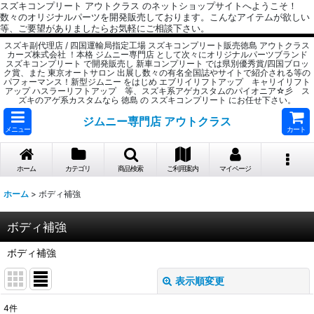
スズキコンプリート アウトクラス のネットショップサイトへようこそ！
数々のオリジナルパーツを開発販売しております。こんなアイテムが欲しい
等、ご要望がありましたらお気軽にご相談下さい。
スズキ副代理店 / 四国運輸局指定工場 スズキコンプリート販売徳島 アウトクラス
カーズ株式会社 ！本格 ジムニー専門店 として次々にオリジナルパーツブランド
スズキコンプリート で開発販売し 新車コンプリート では県別優秀賞/四国ブロッ
ク賞、また 東京オートサロン 出展し数々の有名全国誌やサイトで紹介される等の
パフォーマンス！新型ジムニー をはじめ エブリイリフトアップ キャリイリフト
アップ ハスラーリフトアップ 等、スズキ系アゲカスタムのパイオニア☆彡 ス
ズキのアゲ系カスタムなら 徳島 の スズキコンプリート にお任せ下さい。
ジムニー専門店 アウトクラス
メニュー
カート
ホーム
カテゴリ
商品検索
ご利用案内
マイページ
ホーム
>
ボディ補強
ボディ補強
ボディ補強
表示順変更
閉じる
4
件