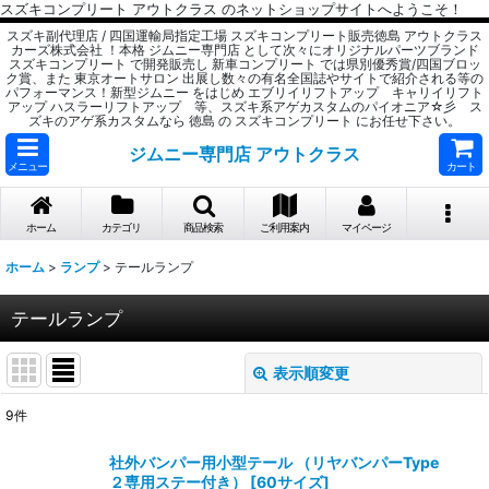
スズキコンプリート アウトクラス のネットショップサイトへようこそ！
スズキ副代理店 / 四国運輸局指定工場 スズキコンプリート販売徳島 アウトクラス
カーズ株式会社 ！本格 ジムニー専門店 として次々にオリジナルパーツブランド
スズキコンプリート で開発販売し 新車コンプリート では県別優秀賞/四国ブロッ
ク賞、また 東京オートサロン 出展し数々の有名全国誌やサイトで紹介される等の
パフォーマンス！新型ジムニー をはじめ エブリイリフトアップ キャリイリフト
アップ ハスラーリフトアップ 等、スズキ系アゲカスタムのパイオニア☆彡 ス
ズキのアゲ系カスタムなら 徳島 の スズキコンプリート にお任せ下さい。
ジムニー専門店 アウトクラス
メニュー
カート
ホーム
カテゴリ
商品検索
ご利用案内
マイページ
ホーム
>
ランプ
>
テールランプ
テールランプ
表示順変更
閉じる
9
件
表示数
:
社外バンパー用小型テール （リヤバンパーType
２専用ステー付き）
[
60サイズ
]