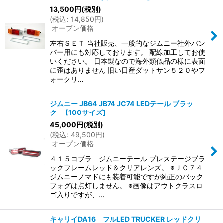
並び順
:
13,500
円
(税別)
(
税込
:
14,850
円
)
オープン価格
絞り込む
左右ＳＥＴ 当社販売、一般的なジムニー社外バン
パー用にも対応しております。 配線加工してお使
いください。 日本製なので海外類似品の様に表面
に歪はありません 旧い日産ダットサン５２０やフ
ォークリ…
ジムニー JB64 JB74 JC74 LEDテール ブラッ
ク
[
100サイズ
]
45,000
円
(税別)
(
税込
:
49,500
円
)
オープン価格
４１５コブラ ジムニーテール プレステージブラ
ックフレームレッド＆クリアレンズ。 ※ＪＣ７４
ジムニーノマドにも装着可能ですが純正のバック
フォグは点灯しません。 ※画像はアウトクラスロ
ゴ入りですが、…
キャリイDA16 フルLED TRUCKER レッドクリ