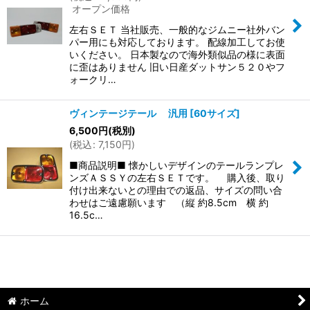
オープン価格
左右ＳＥＴ 当社販売、一般的なジムニー社外バン
パー用にも対応しております。 配線加工してお使
いください。 日本製なので海外類似品の様に表面
に歪はありません 旧い日産ダットサン５２０やフ
ォークリ…
ヴィンテージテール 汎用
[
60サイズ
]
6,500
円
(税別)
(
税込
:
7,150
円
)
■商品説明■ 懐かしいデザインのテールランプレ
ンズＡＳＳＹの左右ＳＥＴです。 購入後、取り
付け出来ないとの理由での返品、サイズの問い合
わせはご遠慮願います （縦 約8.5cm 横 約
16.5c…
ホーム