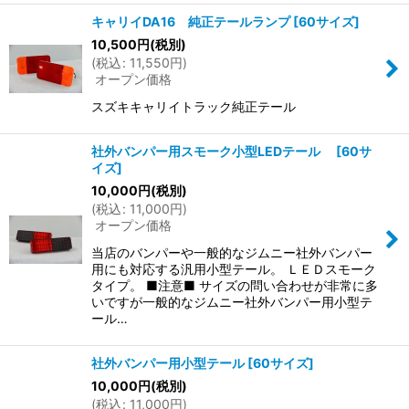
キャリイDA16 純正テールランプ
[
60サイズ
]
10,500
円
(税別)
(
税込
:
11,550
円
)
オープン価格
スズキキャリイトラック純正テール
社外バンパー用スモーク小型LEDテール
[
60サ
イズ
]
10,000
円
(税別)
(
税込
:
11,000
円
)
オープン価格
当店のバンパーや一般的なジムニー社外バンパー
用にも対応する汎用小型テール。 ＬＥＤスモーク
タイプ。 ■注意■ サイズの問い合わせが非常に多
いですが一般的なジムニー社外バンパー用小型テ
ール…
社外バンパー用小型テール
[
60サイズ
]
10,000
円
(税別)
(
税込
:
11,000
円
)