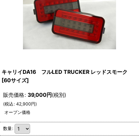
キャリイDA16 フルLED TRUCKER レッドスモーク
[
60サイズ
]
販売価格
:
39,000
円
(税別)
(
税込
:
42,900
円
)
オープン価格
数量
: