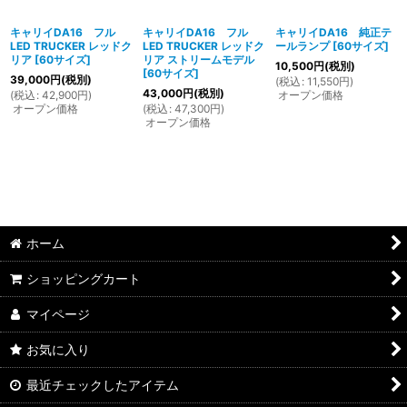
キャリイDA16 フル
キャリイDA16 フル
キャリイDA16 純正テ
LED TRUCKER レッドク
LED TRUCKER レッドク
ールランプ
[
60サイズ
]
リア
[
60サイズ
]
リア ストリームモデル
10,500
円
(税別)
[
60サイズ
]
39,000
円
(税別)
(
税込
:
11,550
円
)
43,000
円
(税別)
(
税込
:
42,900
円
)
オープン価格
オープン価格
(
税込
:
47,300
円
)
オープン価格
ホーム
ショッピングカート
マイページ
お気に入り
最近チェックしたアイテム