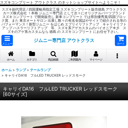
スズキコンプリート アウトクラス のネットショップサイトへようこそ！
スズキ副代理店 / 四国運輸局指定工場 スズキコンプリート販売徳島 アウトクラス
カーズ株式会社 ！本格 ジムニー専門店 として次々にオリジナルパーツブランド
スズキコンプリート で開発販売し 新車コンプリート では県別優秀賞/四国ブロッ
ク賞、また 東京オートサロン 出展し数々の有名全国誌やサイトで紹介される等の
パフォーマンス！新型ジムニー をはじめ エブリイリフトアップ キャリイリフト
アップ ハスラーリフトアップ 等、スズキ系アゲカスタムのパイオニア☆彡 ス
ズキのアゲ系カスタムなら 徳島 の スズキコンプリート にお任せ下さい。
ジムニー専門店 アウトクラス
メニュー
カート
ホーム
カテゴリ
商品検索
ご利用案内
マイページ
ホーム
>
ランプ
>
テールランプ
>
キャリイDA16 フルLED TRUCKER レッドスモーク
キャリイDA16 フルLED TRUCKER レッドスモーク
[
60サイズ
]