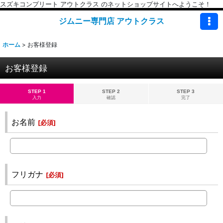
スズキコンプリート アウトクラス のネットショップサイトへようこそ！
ジムニー専門店 アウトクラス
ホーム
>
お客様登録
お客様登録
STEP 1
STEP 2
STEP 3
入力
確認
完了
お名前
[
必須
]
フリガナ
[
必須
]