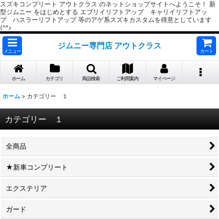
スズキコンプリート アウトクラス のネットショップサイトへようこそ！ 新
型ジムニー をはじめとする エブリイリフトアップ キャリイリフトアッ
プ ハスラーリフトアップ 等のアゲ系スズキカスタムを得意としています
(^^♪
ジムニー専門店 アウトクラス
メニュー
カート
ホーム
カテゴリ
商品検索
ご利用案内
マイページ
ホーム
>
カテゴリー １
カテゴリー １
全商品
★新車コンプリート
エクステリア
ガード