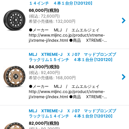
１４インチ ４本１台分
[
120120
]
66,000
円
(税別)
(
税込
:
72,600
円
)
希望小売価格
:
132,000
円
●メーカー MLJ / エムエルジェイ
http://www.mljinc.co.jp/product/xtreme-
j/xtreme-j/index.html ●商品 XTREME-…
MLJ XTREME-J ＸＪ07 マッドブロンズブ
ラックリム１５インチ ４本１台分
[
120120
]
84,000
円
(税別)
(
税込
:
92,400
円
)
希望小売価格
:
168,000
円
●メーカー MLJ / エムエルジェイ
http://www.mljinc.co.jp/product/xtreme-
j/xtreme-j/index.html ●商品 XTREME-…
MLJ XTREME-J ＸＪ07 マッドブロンズブ
ラックリム１４インチ ４本１台分
[
120120
]
82,000
円
(税別)
(
税込
:
90,200
円
)