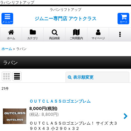
ラパンリフトアップ
ラパンリフトアップ
ジムニー専門店 アウトクラス
メニュー
カート
ホーム
カテゴリ
商品検索
ご利用案内
マイページ
ホーム
>
ラパン
ラパン
表示順変更
閉じる
21
件
表示数
:
ＯＵＴＣＬＡＳＳロゴエンブレム
8,000
円
(税別)
並び順
:
(
税込
:
8,800
円
)
ＯＵＴＣＬＡＳＳロゴエンブレム！ サイズ 大３
絞り込む
９０Ｘ４３ 小２９０ｘ３２