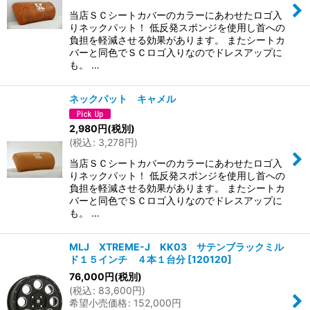
当店ＳＣシートカバーのカラーにあわせたロゴ入
りネックパット！ 低反発スポンジを使用し首への
負担を軽減させる効果があります。 またシートカ
バーと同色でＳＣロゴ入りなのでドレスアップに
も。 …
ネックパット キャメル
2,980
円
(税別)
(
税込
:
3,278
円
)
当店ＳＣシートカバーのカラーにあわせたロゴ入
りネックパット！ 低反発スポンジを使用し首への
負担を軽減させる効果があります。 またシートカ
バーと同色でＳＣロゴ入りなのでドレスアップに
も。 …
MLJ XTREME-J KK03 サテンブラックミル
ド１５インチ ４本１台分
[
120120
]
76,000
円
(税別)
(
税込
:
83,600
円
)
希望小売価格
:
152,000
円