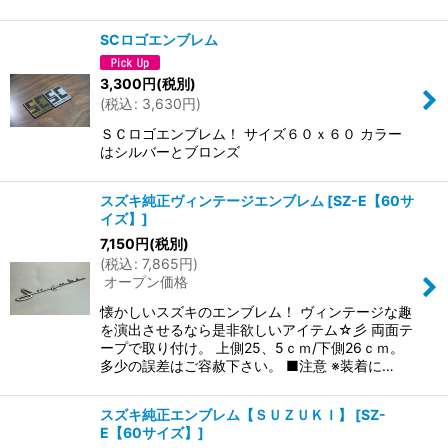
SCロゴエンブレム
3,300
円
(税別)
(
税込
:
3,630
円
)
ＳＣロゴエンブレム！ サイズ６０ｘ６０ カラー
はシルバーとブロンズ
スズキ純正ヴィンテージエンブレム
[
SZ-E【60サ
イズ】
]
7,150
円
(税別)
(
税込
:
7,865
円
)
オープン価格
懐かしいスズキのエンブレム！ ヴィンテージな趣
を演出させるなら是非欲しいアイテム☆彡 両面テ
ープで取り付け。 上側25、5ｃｍ/下側26ｃｍ。
多少の誤差はご容赦下さい。 ■注意 ※装着に…
スズキ純正エンブレム【ＳＵＺＵＫＩ】
[
SZ-
E【60サイズ】
]