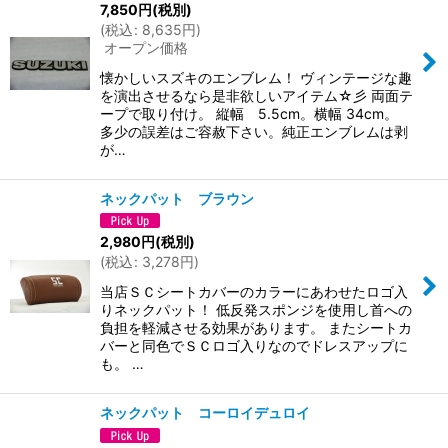
7,850
円
(税別)
(
税込
:
8,635
円
)
オープン価格
懐かしいスズキのエンブレム！ ヴィンテージな趣
を演出させるなら是非欲しいアイテム☆彡 両面テ
ープで取り付け。 縦幅 5.5cm。横幅 34cm。
多少の誤差はご容赦下さい。純正エンブレムは剥
が…
ネックパット ブラウン
2,980
円
(税別)
(
税込
:
3,278
円
)
当店ＳＣシートカバーのカラーにあわせたロゴ入
りネックパット！ 低反発スポンジを使用し首への
負担を軽減させる効果があります。 またシートカ
バーと同色でＳＣロゴ入りなのでドレスアップに
も。 …
ネックパット コーロイデュロイ