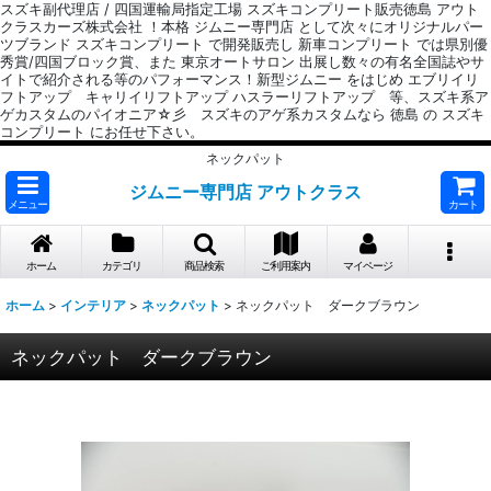
スズキ副代理店 / 四国運輸局指定工場 スズキコンプリート販売徳島 アウト
クラスカーズ株式会社 ！本格 ジムニー専門店 として次々にオリジナルパー
ツブランド スズキコンプリート で開発販売し 新車コンプリート では県別優
秀賞/四国ブロック賞、また 東京オートサロン 出展し数々の有名全国誌やサ
イトで紹介される等のパフォーマンス！新型ジムニー をはじめ エブリイリ
フトアップ キャリイリフトアップ ハスラーリフトアップ 等、スズキ系ア
ゲカスタムのパイオニア☆彡 スズキのアゲ系カスタムなら 徳島 の スズキ
コンプリート にお任せ下さい。
ネックパット
ジムニー専門店 アウトクラス
メニュー
カート
ホーム
カテゴリ
商品検索
ご利用案内
マイページ
ホーム
>
インテリア
>
ネックパット
>
ネックパット ダークブラウン
ネックパット ダークブラウン