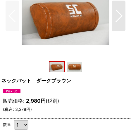
ネックパット ダークブラウン
販売価格
:
2,980
円
(税別)
(
税込
:
3,278
円
)
数量
: