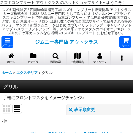
スズキコンプリート アウトクラス のネットショップサイトへようこそ！
スズキ副代理店 / 四国運輸局指定工場 スズキコンプリート販売徳島 アウトクラス
カーズ株式会社 ！本格 ジムニー専門店 として次々にオリジナルパーツブランド
スズキコンプリート で開発販売し 新車コンプリート では県別優秀賞/四国ブロッ
ク賞、また 東京オートサロン 出展し数々の有名全国誌やサイトで紹介される等の
パフォーマンス！新型ジムニー をはじめ エブリイリフトアップ キャリイリフト
アップ ハスラーリフトアップ 等、スズキ系アゲカスタムのパイオニア☆彡 ス
ズキのアゲ系カスタムなら 徳島 の スズキコンプリート にお任せ下さい。
ジムニー専門店 アウトクラス
メニュー
カート
ホーム
カテゴリ
商品検索
ご利用案内
マイページ
ホーム
>
エクステリア
>
グリル
グリル
手軽にフロントマスクをイメージチェンジ♪
表示順変更
閉じる
7
件
表示数
: