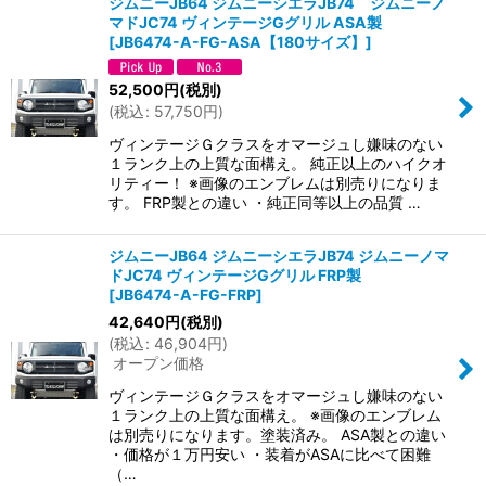
ジムニーJB64 ジムニーシエラJB74 ジムニーノ
マドJC74 ヴィンテージGグリル ASA製
並び順
:
[
JB6474-A-FG-ASA【180サイズ】
]
52,500
円
(税別)
絞り込む
(
税込
:
57,750
円
)
ヴィンテージＧクラスをオマージュし嫌味のない
１ランク上の上質な面構え。 純正以上のハイクオ
リティー！ ※画像のエンブレムは別売りになりま
す。 FRP製との違い ・純正同等以上の品質 …
ジムニーJB64 ジムニーシエラJB74 ジムニーノマ
ドJC74 ヴィンテージGグリル FRP製
[
JB6474-A-FG-FRP
]
42,640
円
(税別)
(
税込
:
46,904
円
)
オープン価格
ヴィンテージＧクラスをオマージュし嫌味のない
１ランク上の上質な面構え。 ※画像のエンブレム
は別売りになります。塗装済み。 ASA製との違い
・価格が１万円安い ・装着がASAに比べて困難
（…