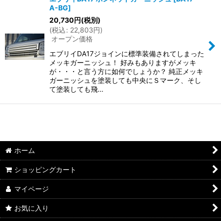
A-BG
]
20,730
円
(税別)
(
税込
:
22,803
円
)
オープン価格
エブリイDA17ジョインに標準装備されてしまった
メッキガーニッシュ！ 好みもありますがメッキ
が・・・と言う方に如何でしょうか？ 純正メッキ
ガーニッシュを塗装しても中央にＳマーク、そし
て塗装しても飛…
ホーム
ショッピングカート
マイページ
お気に入り