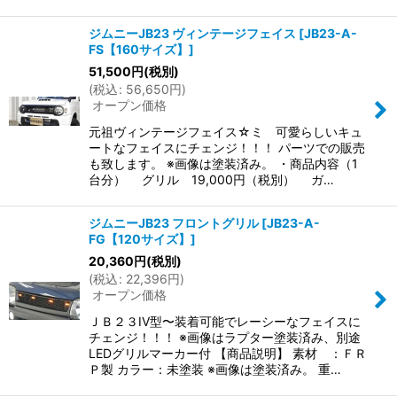
ジムニーJB23 ヴィンテージフェイス
[
JB23-A-
FS【160サイズ】
]
51,500
円
(税別)
(
税込
:
56,650
円
)
オープン価格
元祖ヴィンテージフェイス☆ミ 可愛らしいキュ
ートなフェイスにチェンジ！！！ パーツでの販売
も致します。 ※画像は塗装済み。 ・商品内容（1
台分） グリル 19,000円（税別） ガ…
ジムニーJB23 フロントグリル
[
JB23-A-
FG【120サイズ】
]
20,360
円
(税別)
(
税込
:
22,396
円
)
オープン価格
ＪＢ２３IV型〜装着可能でレーシーなフェイスに
チェンジ！！！ ※画像はラプター塗装済み、別途
LEDグリルマーカー付 【商品説明】 素材 ：ＦＲ
Ｐ製 カラー：未塗装 ※画像は塗装済み。 重…