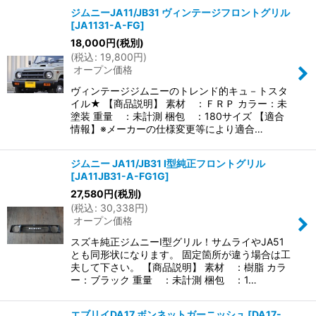
ジムニーJA11/JB31 ヴィンテージフロントグリル
[
JA1131-A-FG
]
18,000
円
(税別)
(
税込
:
19,800
円
)
オープン価格
ヴィンテージジムニーのトレンド的キュ－トスタ
イル★ 【商品説明】 素材 ：ＦＲＰ カラー：未
塗装 重量 ：未計測 梱包 ：180サイズ 【適合
情報】※メーカーの仕様変更等により適合…
ジムニー JA11/JB31 I型純正フロントグリル
[
JA11JB31-A-FG1G
]
27,580
円
(税別)
(
税込
:
30,338
円
)
オープン価格
スズキ純正ジムニーI型グリル！サムライやJA51
とも同形状になります。 固定箇所が違う場合は工
夫して下さい。 【商品説明】 素材 ：樹脂 カラ
ー：ブラック 重量 ：未計測 梱包 ：1…
エブリイDA17 ボンネットガーニッシュ
[
DA17-