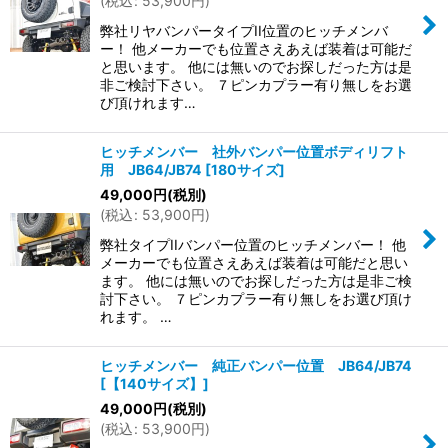
(
税込
:
53,900
円
)
弊社リヤバンパータイプII位置のヒッチメンバ
ー！ 他メーカーでも位置さえあえば装着は可能だ
と思います。 他には無いのでお探しだった方は是
非ご検討下さい。 ７ピンカプラー有り無しをお選
び頂けれます…
ヒッチメンバー 社外バンパー位置ボディリフト
用 JB64/JB74
[
180サイズ
]
49,000
円
(税別)
(
税込
:
53,900
円
)
弊社タイプIIバンパー位置のヒッチメンバー！ 他
メーカーでも位置さえあえば装着は可能だと思い
ます。 他には無いのでお探しだった方は是非ご検
討下さい。 ７ピンカプラー有り無しをお選び頂け
れます。 …
ヒッチメンバー 純正バンパー位置 JB64/JB74
[
【140サイズ】
]
49,000
円
(税別)
(
税込
:
53,900
円
)