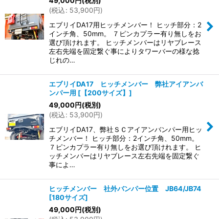
49,000
円
(税別)
並び順
:
(
税込
:
53,900
円
)
エブリイDA17用ヒッチメンバー！ ヒッチ部分：2
絞り込む
インチ角、50mm。 ７ピンカプラー有り無しをお
選び頂けれます。 ヒッチメンバーはリヤブレース
左右先端を固定繋ぐ事によりタワーバーの様な捻
じれの…
エブリイDA17 ヒッチメンバー 弊社アイアンバ
ンパー用
[
【200サイズ】
]
49,000
円
(税別)
(
税込
:
53,900
円
)
エブリイDA17、弊社ＳＣアイアンバンパー用ヒッ
チメンバー！ ヒッチ部分：2インチ角、50mm。
７ピンカプラー有り無しをお選び頂けれます。 ヒ
ッチメンバーはリヤブレース左右先端を固定繋ぐ
事によ…
ヒッチメンバー 社外バンパー位置 JB64/JB74
[
180サイズ
]
49,000
円
(税別)