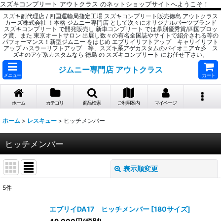
スズキコンプリート アウトクラス のネットショップサイトへようこそ！
スズキ副代理店 / 四国運輸局指定工場 スズキコンプリート販売徳島 アウトクラス
カーズ株式会社 ！本格 ジムニー専門店 として次々にオリジナルパーツブランド
スズキコンプリート で開発販売し 新車コンプリート では県別優秀賞/四国ブロッ
ク賞、また 東京オートサロン 出展し数々の有名全国誌やサイトで紹介される等の
パフォーマンス！新型ジムニー をはじめ エブリイリフトアップ キャリイリフト
アップ ハスラーリフトアップ 等、スズキ系アゲカスタムのパイオニア☆彡 ス
ズキのアゲ系カスタムなら 徳島 の スズキコンプリート にお任せ下さい。
ジムニー専門店 アウトクラス
メニュー
カート
ホーム
カテゴリ
商品検索
ご利用案内
マイページ
ホーム
>
レスキュー
>
ヒッチメンバー
ヒッチメンバー
表示順変更
閉じる
5
件
表示数
:
エブリイDA17 ヒッチメンバー
[
180サイズ
]