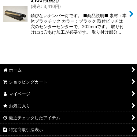
3,100
円
(税別)
並び順
:
(
税込
:
3,410
円
)
錆びないナンバー灯です。 ■商品説明■ 素材：本
絞り込む
体プラッチック カラー：ブラック 取付ピッチは
穴のセンターセンターで、202mmです。 取り付
けには穴あけ加工が必要です。 取り付け部分…
ホーム
ショッピングカート
マイページ
お気に入り
最近チェックしたアイテム
特定商取引法表示