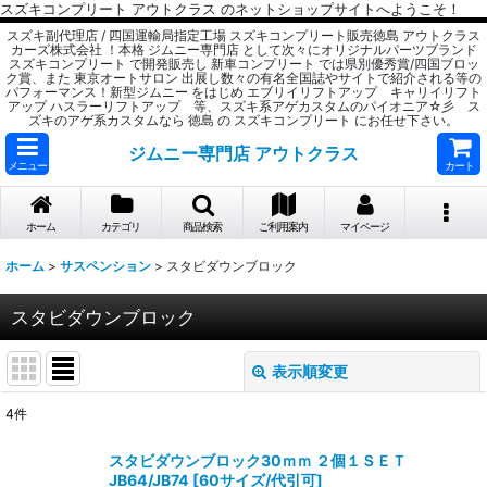
スズキコンプリート アウトクラス のネットショップサイトへようこそ！
スズキ副代理店 / 四国運輸局指定工場 スズキコンプリート販売徳島 アウトクラス
カーズ株式会社 ！本格 ジムニー専門店 として次々にオリジナルパーツブランド
スズキコンプリート で開発販売し 新車コンプリート では県別優秀賞/四国ブロッ
ク賞、また 東京オートサロン 出展し数々の有名全国誌やサイトで紹介される等の
パフォーマンス！新型ジムニー をはじめ エブリイリフトアップ キャリイリフト
アップ ハスラーリフトアップ 等、スズキ系アゲカスタムのパイオニア☆彡 ス
ズキのアゲ系カスタムなら 徳島 の スズキコンプリート にお任せ下さい。
ジムニー専門店 アウトクラス
メニュー
カート
ホーム
カテゴリ
商品検索
ご利用案内
マイページ
ホーム
>
サスペンション
>
スタビダウンブロック
スタビダウンブロック
表示順変更
閉じる
4
件
表示数
:
スタビダウンブロック30ｍｍ ２個１ＳＥＴ
JB64/JB74
[
60サイズ/代引可
]