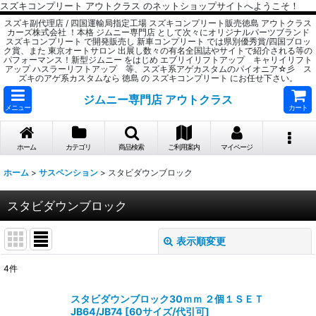
スズキコンプリート アウトクラス のネットショップサイトへようこそ！
スズキ副代理店 / 四国運輸局指定工場 スズキコンプリート販売徳島 アウトクラス
カーズ株式会社 ！本格 ジムニー専門店 として次々にオリジナルパーツブランド
スズキコンプリート で開発販売し 新車コンプリート では県別優秀賞/四国ブロッ
ク賞、また 東京オートサロン 出展し数々の有名全国誌やサイトで紹介される等の
パフォーマンス！新型ジムニー をはじめ エブリイリフトアップ キャリイリフト
アップ ハスラーリフトアップ 等、スズキ系アゲカスタムのパイオニア☆彡 ス
ズキのアゲ系カスタムなら 徳島 の スズキコンプリート にお任せ下さい。
ジムニー専門店 アウトクラス
メニュー
カート
ホーム
カテゴリ
商品検索
ご利用案内
マイページ
ホーム
>
サスペンション
>
スタビダウンブロック
スタビダウンブロック
表示順変更
閉じる
4
件
表示数
:
スタビダウンブロック30ｍｍ ２個１ＳＥＴ
JB64/JB74
[
60サイズ/代引可
]