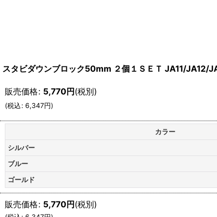
スタビダウンブロック50mm ２個１ＳＥＴ JA11/JA12/JA22
販売価格
:
5,770
円
(税別)
(
税込
:
6,347
円
)
カラー
シルバー
ブルー
ゴールド
販売価格
:
5,770
円
(税別)
(
税込
:
6,347
円
)