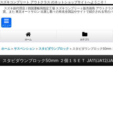
スズキコンプリート アウトクラス のネットショップサイトへようこそ！
スズキ副代理店 / 四国運輸局指定工場 スズキコンプリート販売徳島 アウトクラ
賞、また 東京オートサロン 出展し数々の有名全国誌やサイトで紹介される等の
メニュー
ホーム
カテゴリ
ホーム
>
サスペンション
>
スタビダウンブロック
>
スタビダウンブロック50mm ２個１Ｓ
スタビダウンブロック50mm ２個１ＳＥＴ JA11/JA12/JA22/