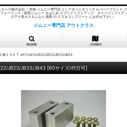
スカーズ株式会社 ！本格 ジムニー専門店 として次々にオリジナルパーツブランド 
パフォーマンス！新型ジムニー をはじめ エブリイリフトアップ キャリイリフトア
のアゲ系カスタムなら 徳島 の スズキコンプリート にお任せ下さい。
ジムニー専門店 アウトクラス
商品検索
ご利用案内
ＥＴ JA11/JA12/JA22/JB23/JB33/JB43
JB23/JB33/JB43
[
60サイズ/代引可
]