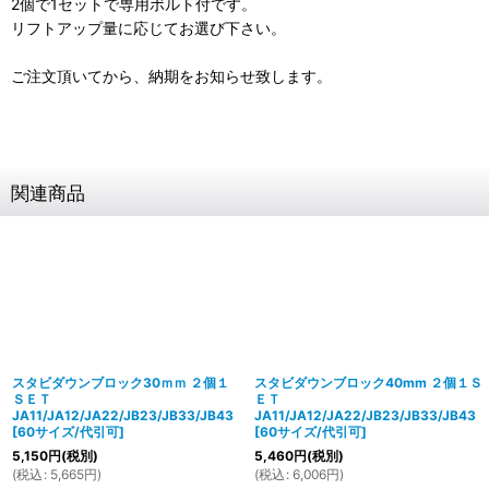
2個で1セットで専用ボルト付です。
リフトアップ量に応じてお選び下さい。
ご注文頂いてから、納期をお知らせ致します。
関連商品
スタビダウンブロック30ｍｍ ２個１
スタビダウンブロック40mm ２個１Ｓ
ＳＥＴ
ＥＴ
JA11/JA12/JA22/JB23/JB33/JB43
JA11/JA12/JA22/JB23/JB33/JB43
[
60サイズ/代引可
]
[
60サイズ/代引可
]
5,150
円
(税別)
5,460
円
(税別)
(
税込
:
5,665
円
)
(
税込
:
6,006
円
)