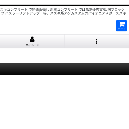
スズキコンプリート で開発販売し 新車コンプリート では県別優秀賞/四国ブロック
ップ ハスラーリフトアップ 等、スズキ系アゲカスタムのパイオニア☆彡 スズキ
カート
マイページ