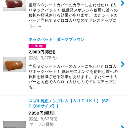
当店ＳＣシートカバーのカラーにあわせたロゴ入
りネックパット！ 低反発スポンジを使用し首への
負担を軽減させる効果があります。 またシートカ
バーと同色でＳＣロゴ入りなのでドレスアップに
も。 …
ネックパット ダークブラウン
2,980
円
(税別)
(
税込
:
3,278
円
)
当店ＳＣシートカバーのカラーにあわせたロゴ入
りネックパット！ 低反発スポンジを使用し首への
負担を軽減させる効果があります。 またシートカ
バーと同色でＳＣロゴ入りなのでドレスアップに
も。 …
スズキ純正エンブレム【ＳＵＺＵＫＩ】
[
SZ-
E【60サイズ】
]
7,850
円
(税別)
(
税込
:
8,635
円
)
オープン価格