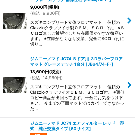
9,000
円
(税別)
(
税込
:
9,900
円
)
スズキコンプリート立体フロアマット！ 信頼の
Clazzioクラッツイオ製ＯＥＭ、ＳＣロゴ付。 ※Ｓ
Ｃロゴ無しご希望でしたら在庫僅かですが御座い
ます。 ※在庫がなくなり次第、完全にSCロゴ付に
切り…
ジムニーノマド JC74 ５ドア用 ３Dラバーフロア
マット グレーステッチ 1台分
[
JB64/74-F-
]
13,600
円
(税別)
(
税込
:
14,960
円
)
スズキコンプリート立体フロアマット！ 信頼の
ClazzioクラッツイオＯＥＭ、ＳＣロゴ付。 ※類似
コピー商品が出回ってます。十分にお気をつけ下
さい。 今までの平面マットではカバーできなかっ
た…
ジムニーノマド JC74 エアフィルター レッド 湿
式 純正交換タイプ
[
60サイズ
]