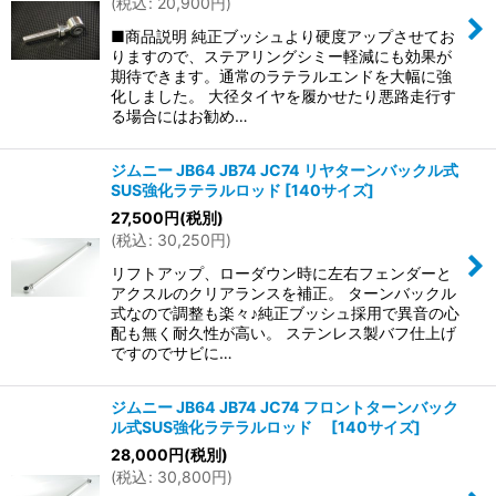
(
税込
:
20,900
円
)
■商品説明 純正ブッシュより硬度アップさせてお
りますので、ステアリングシミー軽減にも効果が
期待できます。通常のラテラルエンドを大幅に強
化しました。 大径タイヤを履かせたり悪路走行す
る場合にはお勧め…
ジムニー JB64 JB74 JC74 リヤターンバックル式
SUS強化ラテラルロッド
[
140サイズ
]
27,500
円
(税別)
(
税込
:
30,250
円
)
リフトアップ、ローダウン時に左右フェンダーと
アクスルのクリアランスを補正。 ターンバックル
式なので調整も楽々♪純正ブッシュ採用で異音の心
配も無く耐久性が高い。 ステンレス製バフ仕上げ
ですのでサビに…
ジムニー JB64 JB74 JC74 フロントターンバック
ル式SUS強化ラテラルロッド
[
140サイズ
]
28,000
円
(税別)
(
税込
:
30,800
円
)