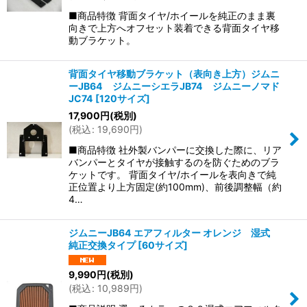
■商品特徴 背面タイヤ/ホイールを純正のまま裏
向きで上方へオフセット装着できる背面タイヤ移
動ブラケット。
背面タイヤ移動ブラケット（表向き上方）ジムニ
ーJB64 ジムニーシエラJB74 ジムニーノマド
JC74
[
120サイズ
]
17,900
円
(税別)
(
税込
:
19,690
円
)
■商品特徴 社外製バンパーに交換した際に、リア
バンパーとタイヤが接触するのを防ぐためのブラ
ケットです。 背面タイヤ/ホイールを表向きで純
正位置より上方固定(約100mm)、前後調整幅（約
4…
ジムニーJB64 エアフィルター オレンジ 湿式
純正交換タイプ
[
60サイズ
]
9,990
円
(税別)
(
税込
:
10,989
円
)