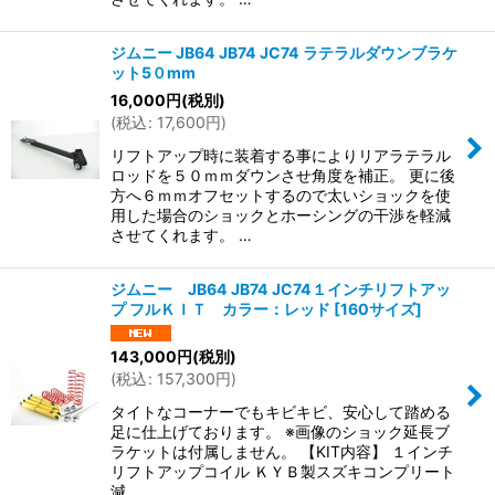
ジムニー JB64 JB74 JC74 ラテラルダウンブラケ
ット5０mm
16,000
円
(税別)
(
税込
:
17,600
円
)
リフトアップ時に装着する事によりリアラテラル
ロッドを５０ｍｍダウンさせ角度を補正。 更に後
方へ６ｍｍオフセットするので太いショックを使
用した場合のショックとホーシングの干渉を軽減
させてくれます。 …
ジムニー JB64 JB74 JC74１インチリフトアッ
プ フルＫＩＴ カラー：レッド
[
160サイズ
]
143,000
円
(税別)
(
税込
:
157,300
円
)
タイトなコーナーでもキビキビ、安心して踏める
足に仕上げております。 ※画像のショック延長ブ
ラケットは付属しません。 【KIT内容】 １インチ
リフトアップコイル ＫＹＢ製スズキコンプリート
減…