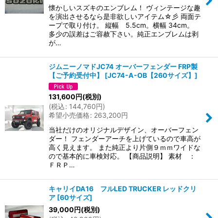
懐かしいスズキのエンブレム！ ヴィンテージな趣
を演出させるなら是非欲しいアイテム☆彡 両面テ
ープで取り付け。 縦幅 5.5cm。横幅 34cm。
多少の誤差はご容赦下さい。純正エンブレムは剥
が…
ジムニーノマドJC74 オーバーフェンダー FRP製
【ご予約受付中】
[
JC74-A-OB【260サイズ】
]
131,600
円
(税別)
(
税込
:
144,760
円
)
希望小売価格
:
263,200
円
当社だけのオリジナルデザイン、オーバーフェン
ダー！ フェンダーアーチを上げているので車高が
高く見えます。 また純正より片側９ｍｍワイドな
ので基本的に車検対応。 【商品説明】 素材 ：
ＦＲＰ…
キャリイDA16 フルLED TRUCKER レッドクリ
ア
[
60サイズ
]
39,000
円
(税別)