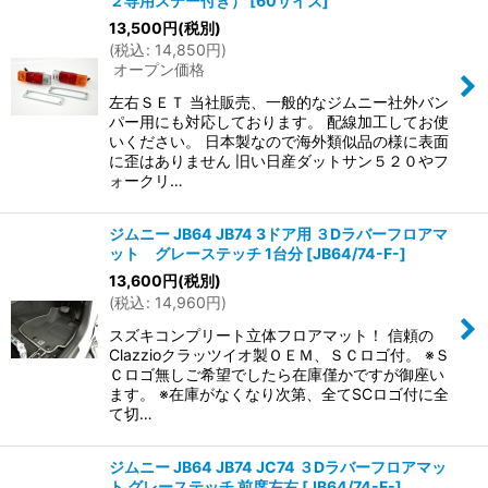
２専用ステー付き）
[
60サイズ
]
絞り込む
13,500
円
(税別)
(
税込
:
14,850
円
)
オープン価格
左右ＳＥＴ 当社販売、一般的なジムニー社外バン
パー用にも対応しております。 配線加工してお使
いください。 日本製なので海外類似品の様に表面
に歪はありません 旧い日産ダットサン５２０やフ
ォークリ…
ジムニー JB64 JB74 3ドア用 ３Dラバーフロアマ
ット グレーステッチ 1台分
[
JB64/74-F-
]
13,600
円
(税別)
(
税込
:
14,960
円
)
スズキコンプリート立体フロアマット！ 信頼の
Clazzioクラッツイオ製ＯＥＭ、ＳＣロゴ付。 ※Ｓ
Ｃロゴ無しご希望でしたら在庫僅かですが御座い
ます。 ※在庫がなくなり次第、全てSCロゴ付に全
て切…
ジムニー JB64 JB74 JC74 ３Dラバーフロアマッ
ト グレーステッチ 前席左右
[
JB64/74-F-
]