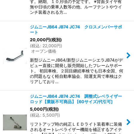
す。納期、１０月頃の予定です。 ※背面タイヤ有
無や日頃の乗車人数等の他、ルーフテントやウイ
ンチ装着される方…
ジムニーJB64 JB74 JC74 クロスメンバーサポ
ート
20,000
円
(税別)
(
税込
:
22,000
円
)
オープン価格
新型ジムニーJB64/新型ジムニーシエラJB74がデ
ビュー直後に開発し販売開始したフレームサポー
ト。 初回車検、２回目継続車検でも日本全国、何
の問題もなく軽自動車協会、陸運支局で車検はク
リアしており…
ジムニーJB64 JB74 JC74 調整式レベライザー
ロッド【業販不可商品】
[
60サイズ/代引可
]
5,000
円
(税別)
(
税込
:
5,500
円
)
リフトアップ時の純正ＬＥＤライト装着車に装備
されるオートレベライザー機能を補正するアイテ