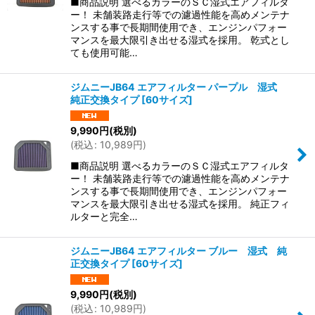
■商品説明 選べるカラーのＳＣ湿式エアフィルタ
ー！ 未舗装路走行等での濾過性能を高めメンテナ
ンスする事で長期間使用でき、エンジンパフォー
マンスを最大限引き出せる湿式を採用。 乾式とし
ても使用可能…
ジムニーJB64 エアフィルター パープル 湿式
純正交換タイプ
[
60サイズ
]
9,990
円
(税別)
(
税込
:
10,989
円
)
■商品説明 選べるカラーのＳＣ湿式エアフィルタ
ー！ 未舗装路走行等での濾過性能を高めメンテナ
ンスする事で長期間使用でき、エンジンパフォー
マンスを最大限引き出せる湿式を採用。 純正フィ
ルターと完全…
ジムニーJB64 エアフィルター ブルー 湿式 純
正交換タイプ
[
60サイズ
]
9,990
円
(税別)
(
税込
:
10,989
円
)