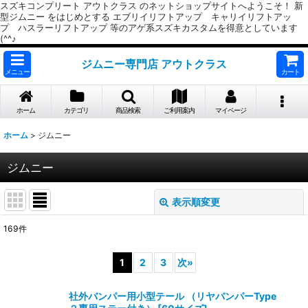
スズキコンプリート アウトクラス のネットショップサイトへようこそ！ 新
型ジムニー をはじめとする エブリイリフトアップ キャリイリフトアッ
プ ハスラーリフトアップ 等のアゲ系スズキカスタムを得意としています
(^^♪
ジムニー専門店 アウトクラス
メニュー
カート
ホーム
カテゴリ
商品検索
ご利用案内
マイページ
ホーム
>
ジムニー
ジムニー
表示順変更
閉じる
169
件
表示数
:
1
2
3
次
»
並び順
:
社外バンパー用小型テール （リヤバンパーType