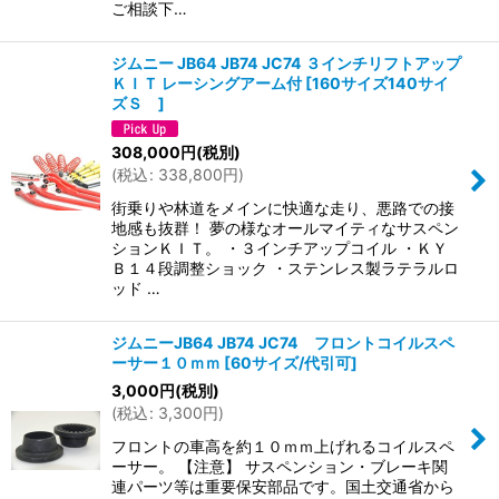
ご相談下…
ジムニー JB64 JB74 JC74 ３インチリフトアップ
ＫＩＴ レーシングアーム付
[
160サイズ140サイ
ズＳ
]
308,000
円
(税別)
(
税込
:
338,800
円
)
街乗りや林道をメインに快適な走り、悪路での接
地感も抜群！ 夢の様なオールマイティなサスペン
ションＫＩＴ。 ・３インチアップコイル ・ＫＹ
Ｂ１４段調整ショック ・ステンレス製ラテラルロ
ッド …
ジムニーJB64 JB74 JC74 フロントコイルスペ
ーサー１０ｍｍ
[
60サイズ/代引可
]
3,000
円
(税別)
(
税込
:
3,300
円
)
フロントの車高を約１０ｍｍ上げれるコイルスペ
ーサー。 【注意】 サスペンション・ブレーキ関
連パーツ等は重要保安部品です。国土交通省から