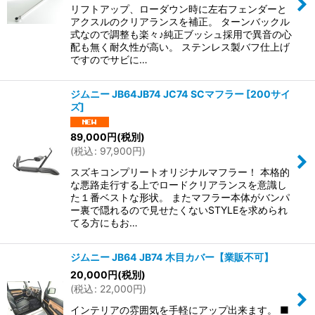
リフトアップ、ローダウン時に左右フェンダーと
アクスルのクリアランスを補正。 ターンバックル
式なので調整も楽々♪純正ブッシュ採用で異音の心
配も無く耐久性が高い。 ステンレス製バフ仕上げ
ですのでサビに…
ジムニー JB64JB74 JC74 SCマフラー
[
200サイ
ズ
]
89,000
円
(税別)
(
税込
:
97,900
円
)
スズキコンプリートオリジナルマフラー！ 本格的
な悪路走行する上でロードクリアランスを意識し
た１番ベストな形状。 またマフラー本体がバンパ
ー裏で隠れるので見せたくないSTYLEを求められ
てる方にもお…
ジムニー JB64 JB74 木目カバー【業販不可】
20,000
円
(税別)
(
税込
:
22,000
円
)
インテリアの雰囲気を手軽にアップ出来ます。 ■