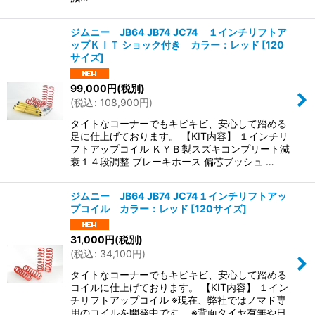
ジムニー JB64 JB74 JC74 １インチリフトア
ップＫＩＴ ショック付き カラー：レッド
[
120
サイズ
]
99,000
円
(税別)
(
税込
:
108,900
円
)
タイトなコーナーでもキビキビ、安心して踏める
足に仕上げております。 【KIT内容】 １インチリ
フトアップコイル ＫＹＢ製スズキコンプリート減
衰１４段調整 ブレーキホース 偏芯ブッシュ …
ジムニー JB64 JB74 JC74１インチリフトアッ
プコイル カラー：レッド
[
120サイズ
]
31,000
円
(税別)
(
税込
:
34,100
円
)
タイトなコーナーでもキビキビ、安心して踏める
コイルに仕上げております。 【KIT内容】 １イン
チリフトアップコイル ※現在、弊社ではノマド専
用のコイルを開発中です。 ※背面タイヤ有無や日