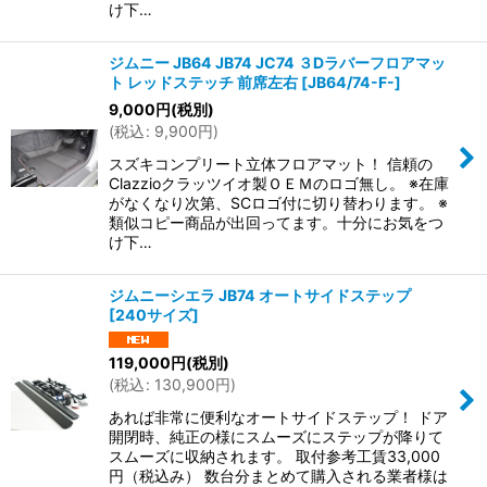
け下…
ジムニー JB64 JB74 JC74 ３Dラバーフロアマッ
ト レッドステッチ 前席左右
[
JB64/74-F-
]
9,000
円
(税別)
(
税込
:
9,900
円
)
スズキコンプリート立体フロアマット！ 信頼の
Clazzioクラッツイオ製ＯＥＭのロゴ無し。 ※在庫
がなくなり次第、SCロゴ付に切り替わります。 ※
類似コピー商品が出回ってます。十分にお気をつ
け下…
ジムニーシエラ JB74 オートサイドステップ
[
240サイズ
]
119,000
円
(税別)
(
税込
:
130,900
円
)
あれば非常に便利なオートサイドステップ！ ドア
開閉時、純正の様にスムーズにステップが降りて
スムーズに収納されます。 取付参考工賃33,000
円（税込み） 数台分まとめて購入される業者様は