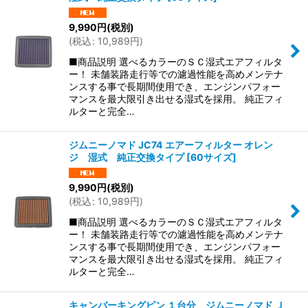
9,990
円
(税別)
(
税込
:
10,989
円
)
■商品説明 選べるカラーのＳＣ湿式エアフィルタ
ー！ 未舗装路走行等での濾過性能を高めメンテナ
ンスする事で長期間使用でき、エンジンパフォー
マンスを最大限引き出せる湿式を採用。 純正フィ
ルターと完全…
ジムニーノマド JC74 エアーフィルター オレン
ジ 湿式 純正交換タイプ
[
60サイズ
]
9,990
円
(税別)
(
税込
:
10,989
円
)
■商品説明 選べるカラーのＳＣ湿式エアフィルタ
ー！ 未舗装路走行等での濾過性能を高めメンテナ
ンスする事で長期間使用でき、エンジンパフォー
マンスを最大限引き出せる湿式を採用。 純正フィ
ルターと完全…
キャンバーキングピン １台分 ジムニーノマド Ｊ