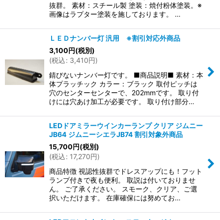
抜群。 素材：スチール製 塗装：焼付粉体塗装。※
画像はラプター塗装を施しております。 …
ＬＥＤナンバー灯 汎用 ※割引対応外商品
3,100
円
(税別)
(
税込
:
3,410
円
)
錆びないナンバー灯です。 ■商品説明■ 素材：本
体プラッチック カラー：ブラック 取付ピッチは
穴のセンターセンターで、202mmです。 取り付
けには穴あけ加工が必要です。 取り付け部分…
LEDドアミラーウインカーランプ クリア ジムニー
JB64 ジムニーシエラJB74 割引対象外商品
15,700
円
(税別)
(
税込
:
17,270
円
)
商品特徴 視認性抜群でドレスアップにも！フット
ランプ付きで夜も便利。 取説は付いておりませ
ん。 ご了承ください。 スモーク、クリア、ご選
択いただけます。 在庫確保には努めてお…