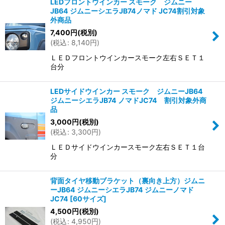
LEDフロントウインカー スモーク ジムニー
JB64 ジムニーシエラJB74ノマド JC74割引対象
外商品
7,400
円
(税別)
(
税込
:
8,140
円
)
ＬＥＤフロントウインカースモーク左右ＳＥＴ１
台分
LEDサイドウインカー スモーク ジムニーJB64
ジムニーシエラJB74 ノマドJC74 割引対象外商
品
3,000
円
(税別)
(
税込
:
3,300
円
)
ＬＥＤサイドウインカースモーク左右ＳＥＴ１台
分
背面タイヤ移動ブラケット（裏向き上方）ジムニ
ーJB64 ジムニーシエラJB74 ジムニーノマド
JC74
[
60サイズ
]
4,500
円
(税別)
(
税込
:
4,950
円
)