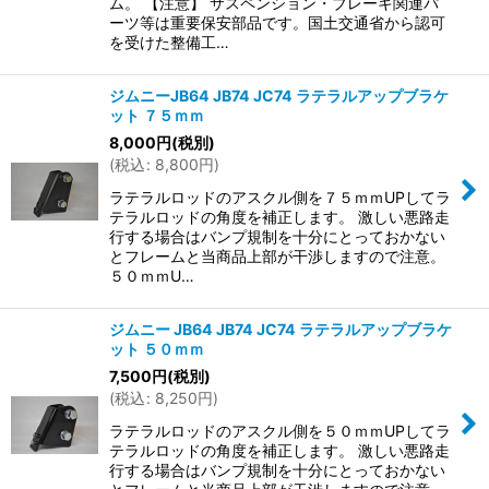
ム。 【注意】 サスペンション・ブレーキ関連パ
ーツ等は重要保安部品です。国土交通省から認可
を受けた整備工…
ジムニーJB64 JB74 JC74 ラテラルアップブラケ
ット ７５ｍｍ
8,000
円
(税別)
(
税込
:
8,800
円
)
ラテラルロッドのアスクル側を７５ｍｍUPしてラ
テラルロッドの角度を補正します。 激しい悪路走
行する場合はバンプ規制を十分にとっておかない
とフレームと当商品上部が干渉しますので注意。
５０ｍｍU…
ジムニー JB64 JB74 JC74 ラテラルアップブラケ
ット ５０ｍｍ
7,500
円
(税別)
(
税込
:
8,250
円
)
ラテラルロッドのアスクル側を５０ｍｍUPしてラ
テラルロッドの角度を補正します。 激しい悪路走
行する場合はバンプ規制を十分にとっておかない