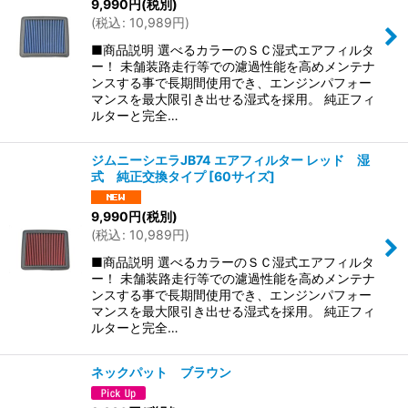
9,990
円
(税別)
(
税込
:
10,989
円
)
■商品説明 選べるカラーのＳＣ湿式エアフィルタ
ー！ 未舗装路走行等での濾過性能を高めメンテナ
ンスする事で長期間使用でき、エンジンパフォー
マンスを最大限引き出せる湿式を採用。 純正フィ
ルターと完全…
ジムニーシエラJB74 エアフィルター レッド 湿
式 純正交換タイプ
[
60サイズ
]
9,990
円
(税別)
(
税込
:
10,989
円
)
■商品説明 選べるカラーのＳＣ湿式エアフィルタ
ー！ 未舗装路走行等での濾過性能を高めメンテナ
ンスする事で長期間使用でき、エンジンパフォー
マンスを最大限引き出せる湿式を採用。 純正フィ
ルターと完全…
ネックパット ブラウン