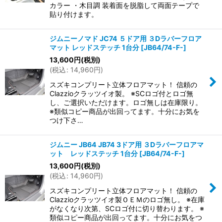
カラー ・木目調 装着面を脱脂して両面テープで
貼り付けます。
ジムニーノマド JC74 ５ドア用 ３Dラバーフロア
マット レッドステッチ 1台分
[
JB64/74-F-
]
13,600
円
(税別)
(
税込
:
14,960
円
)
スズキコンプリート立体フロアマット！ 信頼の
Clazzioクラッツイオ製。 ※SCロゴ付とロゴ無
し、ご選択いただけます。ロゴ無しは在庫限り。
※類似コピー商品が出回ってます。十分にお気を
つけ下さ…
ジムニー JB64 JB74 3ドア用 ３Dラバーフロアマ
ット レッドステッチ 1台分
[
JB64/74-F-
]
13,600
円
(税別)
(
税込
:
14,960
円
)
スズキコンプリート立体フロアマット！ 信頼の
Clazzioクラッツイオ製ＯＥＭのロゴ無し。 ※在庫
がなくなり次第、SCロゴ付に切り替わります。 ※
類似コピー商品が出回ってます。十分にお気をつ