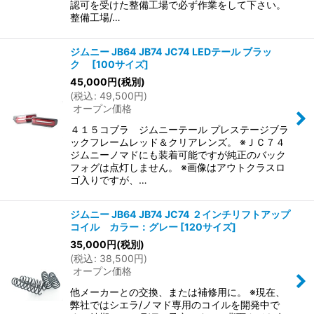
認可を受けた整備工場で必ず作業をして下さい。
整備工場/…
ジムニー JB64 JB74 JC74 LEDテール ブラッ
ク
[
100サイズ
]
45,000
円
(税別)
(
税込
:
49,500
円
)
オープン価格
４１５コブラ ジムニーテール プレステージブラ
ックフレームレッド＆クリアレンズ。 ※ＪＣ７４
ジムニーノマドにも装着可能ですが純正のバック
フォグは点灯しません。 ※画像はアウトクラスロ
ゴ入りですが、…
ジムニー JB64 JB74 JC74 ２インチリフトアップ
コイル カラー：グレー
[
120サイズ
]
35,000
円
(税別)
(
税込
:
38,500
円
)
オープン価格
他メーカーとの交換、または補修用に。 ※現在、
弊社ではシエラ/ノマド専用のコイルを開発中で