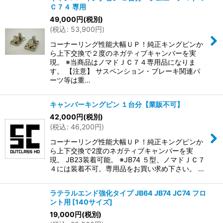
Ｃ７４ 専用
49,000
円
(税別)
(
税込
:
53,900
円
)
コーナーリング性能大幅ＵＰ！純正キングピンか
ら上下交換で２度のネガティブキャンバーを実
現。 ※当商品はノマドＪＣ７４専用品になりま
す。 【注意】 サスペンション・ブレーキ関連パ
ーツ等は重…
キャンバーキングピン １台分【業販不可】
42,000
円
(税別)
(
税込
:
46,200
円
)
コーナーリング性能大幅ＵＰ！純正キングピンか
ら上下交換で2度のネガティブキャンバーを実
現。 JB23装着可能。 ※JB74 ５型、ノマドＪＣ７
４には装着不可。専用品をお買い求め下さい。 …
ラテラルエンド強化タイプ JB64 JB74 JC74 フロ
ント用
[
140サイズ
]
19,000
円
(税別)