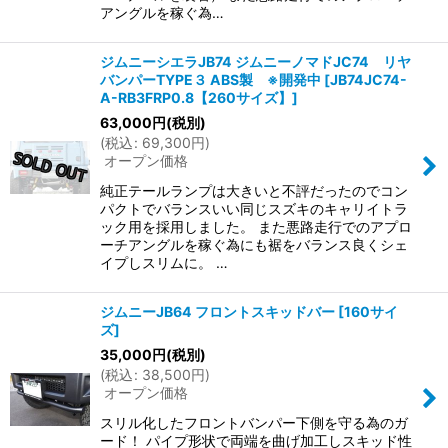
アングルを稼ぐ為…
ジムニーシエラJB74 ジムニーノマドJC74 リヤ
バンパーTYPE３ ABS製 ※開発中
[
JB74JC74-
A-RB3FRP0.8【260サイズ】
]
63,000
円
(税別)
(
税込
:
69,300
円
)
オープン価格
純正テールランプは大きいと不評だったのでコン
パクトでバランスいい同じスズキのキャリイトラ
ック用を採用しました。 また悪路走行でのアプロ
ーチアングルを稼ぐ為にも裾をバランス良くシェ
イプしスリムに。 …
ジムニーJB64 フロントスキッドバー
[
160サイ
ズ
]
35,000
円
(税別)
(
税込
:
38,500
円
)
オープン価格
スリル化したフロントバンパー下側を守る為のガ
ード！ パイプ形状で両端を曲げ加工しスキッド性