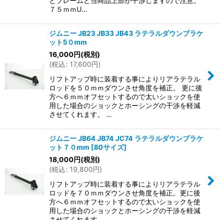
とフレームと当商品上部が干渉しますので注意。
７５ｍｍU…
ジムニー JB23 JB33 JB43 ラテラルダウンブラケ
ット5０mm
16,000
円
(税別)
(
税込
:
17,600
円
)
リフトアップ時に装着する事によりリアラテラル
ロッドを５０ｍｍダウンさせ角度を補正。 更に後
方へ６ｍｍオフセットするので太いショックを使
用した場合のショックとホーシングの干渉を軽減
させてくれます。 …
ジムニー JB64 JB74 JC74 ラテラルダウンブラケ
ット７０mm
[
80サイズ
]
18,000
円
(税別)
(
税込
:
19,800
円
)
リフトアップ時に装着する事によりリアラテラル
ロッドを７０ｍｍダウンさせ角度を補正。更に後
方へ６ｍｍオフセットするので太いショックを使
用した場合のショックとホーシングの干渉を軽減
させてくれます。 …