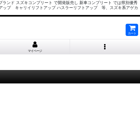
ブランド スズキコンプリート で開発販売し 新車コンプリート では県別優秀
トアップ キャリイリフトアップ ハスラーリフトアップ 等、スズキ系アゲカ
カート
マイページ