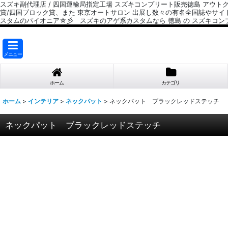
スズキ副代理店 / 四国運輸局指定工場 スズキコンプリート販売徳島 アウト
賞/四国ブロック賞、また 東京オートサロン 出展し数々の有名全国誌やサ
スタムのパイオニア☆彡 スズキのアゲ系カスタムなら 徳島 の スズキコン
メニュー
ホーム
カテゴリ
ホーム
>
インテリア
>
ネックパット
>
ネックパット ブラックレッドステッチ
ネックパット ブラックレッドステッチ