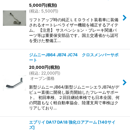
5,000
円
(税別)
(
税込
:
5,500
円
)
リフトアップ時の純正ＬＥＤライト装着車に装備
されるオートレベライザー機能を補正するアイテ
ム。 【注意】 サスペンション・ブレーキ関連パ
ーツ等は重要保安部品です。国土交通省から認可
を受けた整備工…
ジムニーJB64 JB74 JC74 クロスメンバーサポ
ート
20,000
円
(税別)
(
税込
:
22,000
円
)
オープン価格
新型ジムニーJB64/新型ジムニーシエラJB74がデ
ビュー直後に開発し販売開始したフレームサポー
ト。 初回車検、２回目継続車検でも日本全国、何
の問題もなく軽自動車協会、陸運支局で車検はク
リアしており…
エブリイ DA17 DA18 強化ロアアーム
[
140サイ
ズ
]