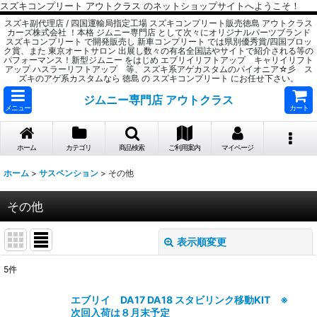
スズキコンプリート アウトクラス のネットショップサイトへようこそ！
スズキ副代理店 / 四国運輸局指定工場 スズキコンプリート販売徳島 アウトクラス
カーズ株式会社 ！本格 ジムニー専門店 として次々にオリジナルパーツブランド
スズキコンプリート で開発販売し 新車コンプリート では県別優秀賞/四国ブロッ
ク賞、また 東京オートサロン 出展し数々の有名全国誌やサイトで紹介される等の
パフォーマンス！新型ジムニー をはじめ エブリイリフトアップ キャリイリフト
アップ ハスラーリフトアップ 等、スズキ系アゲカスタムのパイオニア☆彡 ス
ズキのアゲ系カスタムなら 徳島 の スズキコンプリート にお任せ下さい。
ジムニー専門店 アウトクラス
メニュー
カート
ホーム
カテゴリ
商品検索
ご利用案内
マイページ
ホーム
>
サスペンション
>
その他
その他
表示順変更
閉じる
5
件
表示数
:
エブリイ DA17 DA18 スタビリンク移動KIT ※
次回入荷は８月末予定