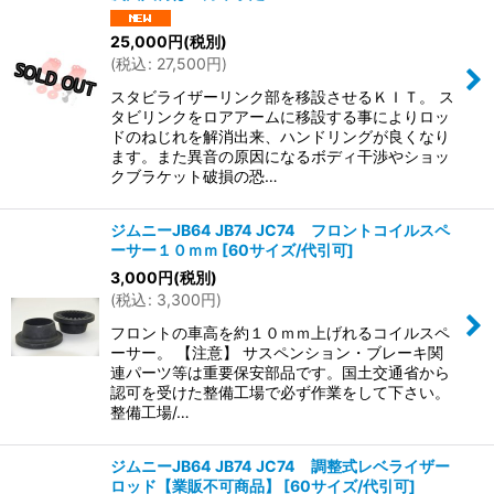
並び順
:
25,000
円
(税別)
(
税込
:
27,500
円
)
絞り込む
スタビライザーリンク部を移設させるＫＩＴ。 ス
タビリンクをロアアームに移設する事によりロッ
ドのねじれを解消出来、ハンドリングが良くなり
ます。また異音の原因になるボディ干渉やショッ
クブラケット破損の恐…
ジムニーJB64 JB74 JC74 フロントコイルスペ
ーサー１０ｍｍ
[
60サイズ/代引可
]
3,000
円
(税別)
(
税込
:
3,300
円
)
フロントの車高を約１０ｍｍ上げれるコイルスペ
ーサー。 【注意】 サスペンション・ブレーキ関
連パーツ等は重要保安部品です。国土交通省から
認可を受けた整備工場で必ず作業をして下さい。
整備工場/…
ジムニーJB64 JB74 JC74 調整式レベライザー
ロッド【業販不可商品】
[
60サイズ/代引可
]