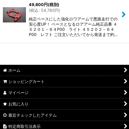
49,800
円
(税別)
(
税込
:
54,780
円
)
純正ベースにした強化ロワアームで悪路走行での
安心度UP！ ベースとなるロアアーム純正品番 ４
５２０１－６４P00 ライト ４５２０２－６４
P00 レフト ご注文いただいてから発送まで約…
ホーム
ショッピングカート
マイページ
お気に入り
最近チェックしたアイテム
特定商取引法表示