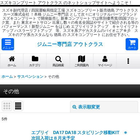
スズキコンプリート アウトクラス のネットショップサイトへようこそ！
スズキ副代理店 / 四国運輸局指定工場 スズキコンプリート販売徳島 アウトクラス
カーズ株式会社 ！本格 ジムニー専門店 として次々にオリジナルパーツブランド
スズキコンプリート で開発販売し 新車コンプリート では県別優秀賞/四国ブロッ
ク賞、また 東京オートサロン 出展し数々の有名全国誌やサイトで紹介される等の
パフォーマンス！新型ジムニー をはじめ エブリイリフトアップ キャリイリフト
アップ ハスラーリフトアップ 等、スズキ系アゲカスタムのパイオニア☆彡 ス
ズキのアゲ系カスタムなら 徳島 の スズキコンプリート にお任せ下さい。
ジムニー専門店 アウトクラス
メニュー
カート
ホーム
カテゴリ
商品検索
ご利用案内
マイページ
ホーム
>
サスペンション
>
その他
その他
表示順変更
閉じる
5
件
表示数
:
エブリイ DA17 DA18 スタビリンク移動KIT ※
次回入荷は８月末予定