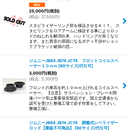
並び順
:
25,000
円
(税別)
(
税込
:
27,500
円
)
絞り込む
スタビライザーリンク部を移設させるＫＩＴ。 ス
タビリンクをロアアームに移設する事によりロッ
ドのねじれを解消出来、ハンドリングが良くなり
ます。また異音の原因になるボディ干渉やショッ
クブラケット破損の恐…
ジムニーJB64 JB74 JC74 フロントコイルスペ
ーサー１０ｍｍ
[
60サイズ/代引可
]
3,000
円
(税別)
(
税込
:
3,300
円
)
フロントの車高を約１０ｍｍ上げれるコイルスペ
ーサー。 【注意】 サスペンション・ブレーキ関
連パーツ等は重要保安部品です。国土交通省から
認可を受けた整備工場で必ず作業をして下さい。
整備工場/…
ジムニーJB64 JB74 JC74 調整式レベライザー
ロッド【業販不可商品】
[
60サイズ/代引可
]