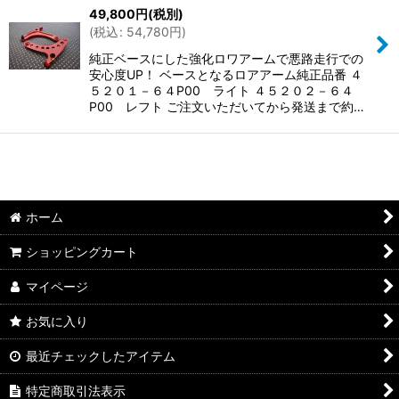
49,800
円
(税別)
(
税込
:
54,780
円
)
純正ベースにした強化ロワアームで悪路走行での
安心度UP！ ベースとなるロアアーム純正品番 ４
５２０１－６４P00 ライト ４５２０２－６４
P00 レフト ご注文いただいてから発送まで約…
ホーム
ショッピングカート
マイページ
お気に入り
最近チェックしたアイテム
特定商取引法表示