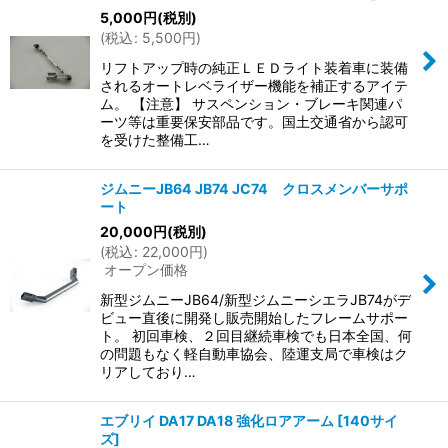
5,000
円
(税別)
(
税込
:
5,500
円
)
リフトアップ時の純正ＬＥＤライト装着車に装備
されるオートレベライザー機能を補正するアイテ
ム。 【注意】 サスペンション・ブレーキ関連パ
ーツ等は重要保安部品です。国土交通省から認可
を受けた整備工…
ジムニーJB64 JB74 JC74 クロスメンバーサポ
ート
20,000
円
(税別)
(
税込
:
22,000
円
)
オープン価格
新型ジムニーJB64/新型ジムニーシエラJB74がデ
ビュー直後に開発し販売開始したフレームサポー
ト。 初回車検、２回目継続車検でも日本全国、何
の問題もなく軽自動車協会、陸運支局で車検はク
リアしており…
エブリイ DA17 DA18 強化ロアアーム
[
140サイ
ズ
]