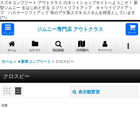
スズキコンプリート アウトクラス のネットショップサイトへようこそ！ 新
型ジムニー をはじめとする エブリイリフトアップ キャリイリフトアッ
プ ハスラーリフトアップ 等のアゲ系スズキカスタムを得意としています
(^^♪
ジムニー専門店 アウトクラス
メニュー
カート
ホーム
カテゴリ
商品検索
ご利用案内
マイページ
ホーム
>
★新車コンプリート
>
クロスビー
クロスビー
表示順変更
閉じる
0
件
表示数
:
並び順
: