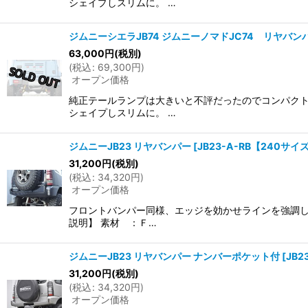
シェイプしスリムに。 …
ジムニーシエラJB74 ジムニーノマドJC74 リヤバンパ
63,000
円
(税別)
(
税込
:
69,300
円
)
オープン価格
純正テールランプは大きいと不評だったのでコンパクト
シェイプしスリムに。 …
ジムニーJB23 リヤバンパー
[
JB23-A-RB【240サイ
31,200
円
(税別)
(
税込
:
34,320
円
)
オープン価格
フロントバンパー同様、エッジを効かせラインを強調し
説明】 素材 ：Ｆ…
ジムニーJB23 リヤバンパー ナンバーポケット付
[
JB2
31,200
円
(税別)
(
税込
:
34,320
円
)
オープン価格