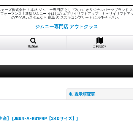
スカーズ株式会社 ！本格 ジムニー専門店 として次々にオリジナルパーツブランド 
パフォーマンス！新型ジムニー をはじめ エブリイリフトアップ キャリイリフトア
のアゲ系カスタムなら 徳島 の スズキコンプリート にお任せ下さい。
ジムニー専門店 アウトクラス
商品検索
ご利用案内
表示順変更
注生産】
[
JB64-A-RB1FRP【240サイズ】
]