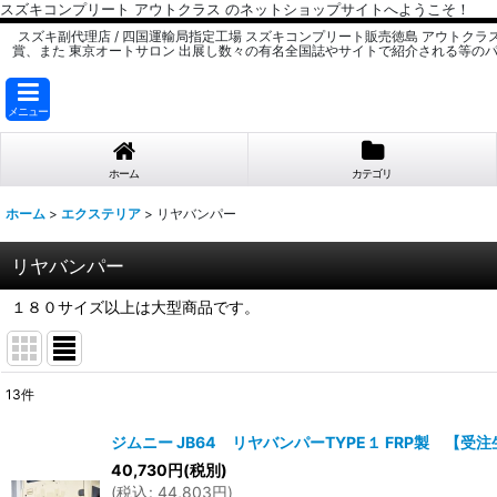
スズキコンプリート アウトクラス のネットショップサイトへようこそ！
スズキ副代理店 / 四国運輸局指定工場 スズキコンプリート販売徳島 アウトクラ
賞、また 東京オートサロン 出展し数々の有名全国誌やサイトで紹介される等の
メニュー
ホーム
カテゴリ
ホーム
>
エクステリア
>
リヤバンパー
リヤバンパー
１８０サイズ以上は大型商品です。
13
件
表示数
:
ジムニー JB64 リヤバンパーTYPE１ FRP製 【受
40,730
円
(税別)
並び順
:
(
税込
:
44,803
円
)