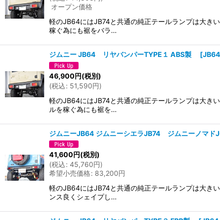
オープン価格
軽のJB64にはJB74と共通の純正テールランプは
稼ぐ為にも裾をバラ…
ジムニー JB64 リヤバンパーTYPE１ ABS製
[
JB6
46,900
円
(税別)
(
税込
:
51,590
円
)
軽のJB64にはJB74と共通の純正テールランプは
ルを稼ぐ為にも裾を…
ジムニーJB64 ジムニーシエラJB74 ジムニーノマドJ
41,600
円
(税別)
(
税込
:
45,760
円
)
希望小売価格
:
83,200
円
軽のJB64にはJB74と共通の純正テールランプは
ンス良くシェイプし…