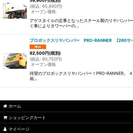
59,900
円
(税別)
(
税込
:
65,890
円
)
オープン価格
アゲスタイルの定番となったスチール製のリヤバンパー
ぐ事によりタワーバーの…
プロボックスリヤバンパー PRO-RANNER
[
260サ
82,500
円
(税別)
(
税込
:
90,750
円
)
オープン価格
待望のプロボックスリヤバンパー！PRO-RANNER。
画…
ホーム
ショッピングカート
マイページ