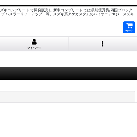
スズキコンプリート で開発販売し 新車コンプリート では県別優秀賞/四国ブロック
ップ ハスラーリフトアップ 等、スズキ系アゲカスタムのパイオニア☆彡 スズキ
カート
マイページ
閉じる