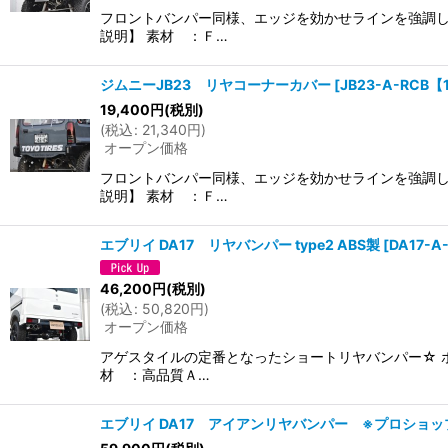
フロントバンパー同様、エッジを効かせラインを強調し
説明】 素材 ：Ｆ…
ジムニーJB23 リヤコーナーカバー
[
JB23-A-RCB
19,400
円
(税別)
(
税込
:
21,340
円
)
オープン価格
フロントバンパー同様、エッジを効かせラインを強調し
説明】 素材 ：Ｆ…
エブリイ DA17 リヤバンパー type2 ABS製
[
DA17-
46,200
円
(税別)
(
税込
:
50,820
円
)
オープン価格
アゲスタイルの定番となったショートリヤバンパー☆ 
材 ：高品質Ａ…
エブリイ DA17 アイアンリヤバンパー ※プロショ