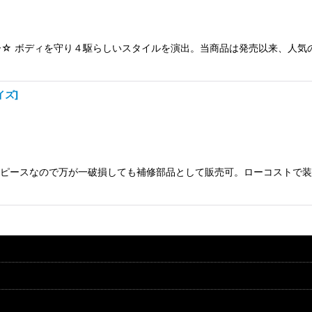
☆ ボディを守り４駆らしいスタイルを演出。当商品は発売以来、人気
イズ
]
 ４ピースなので万が一破損しても補修部品として販売可。ローコストで装着