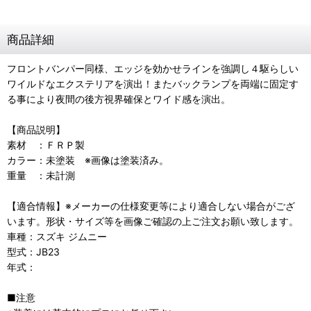
商品詳細
フロントバンパー同様、エッジを効かせラインを強調し４駆らしい
ワイルドなエクステリアを演出！またバックランプを両端に固定す
る事により夜間の後方視界確保とワイド感を演出。
【商品説明】
素材 ：ＦＲＰ製
カラー：未塗装 ※画像は塗装済み。
重量 ：未計測
【適合情報】※メーカーの仕様変更等により適合しない場合がござ
います。形状・サイズ等を画像ご確認の上ご注文お願い致します。
車種：スズキ ジムニー
型式：JB23
年式：
■注意