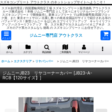
スズキコンプリート アウトクラス のネットショップサイトへようこそ！
スズキ副代理店 / 四国運輸局指定工場 スズキコンプリート販売徳島 アウトクラス
カーズ株式会社 ！本格 ジムニー専門店 として次々にオリジナルパーツブランド
スズキコンプリート で開発販売し 新車コンプリート では県別優秀賞/四国ブロッ
ク賞、また 東京オートサロン 出展し数々の有名全国誌やサイトで紹介される等の
パフォーマンス！新型ジムニー をはじめ エブリイリフトアップ キャリイリフト
アップ ハスラーリフトアップ 等、スズキ系アゲカスタムのパイオニア☆彡 ス
ズキのアゲ系カスタムなら 徳島 の スズキコンプリート にお任せ下さい。
ジムニー専門店 アウトクラス
メニュー
カート
ホーム
カテゴリ
商品検索
ご利用案内
マイページ
ホーム
>
エクステリア
>
リヤバンパー
>
ジムニーJB23 リヤコーナーカバー
ジムニーJB23 リヤコーナーカバー
[
JB23-A-
RCB【120サイズ】
]