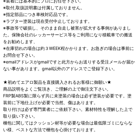
※装着には基本的にプロにお任せ下さい。
※取付,取扱説明書は付属しておりません。
※指定部品につき車検対応品です。
※ラプター塗装は現在受付中止しております。
※事故等で破損し、そのまま自走し被害が拡大する事例がありまし
た。保険会社のレッカーサービス等をご利用になり積載車での搬送
をお勧めします、
※在庫切れの場合は約３WEEK程かかります。お急ぎの場合は事前に
お問合せ下さい。
※emailアドレスがgmailですと此方からお送りする受注メールが届か
ない事があります。gmail以外のアドレスでご登録下さい。
★初めてエアロ製品を直接購入されるお客様に御願い★
商品説明をよくご覧頂き、ご理解の上で御注文下さい。
FRP製ABS製に限らず共に未塗装の場合は必ず塗装が必要です。塗
装前に下地仕上げが必要で当然、傷はあります。
取り付けは必ず専門業者にご依頼下さい。素材特性を理解した上で
取り扱い下さい。
梱包に関してはクッション材等が必要な場合は最低限ゴミにならな
い様、ベストな方法で梱包を心掛けております。