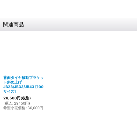
関連商品
背面タイヤ移動ブラケッ
ト斜め上げ
JB23/JB33/JB43
[
100
サイズ
]
26,500
円
(税別)
(
税込
:
29,150
円
)
希望小売価格
:
30,000
円