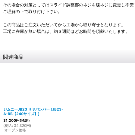
その場合の対策としてはスライド調整部のネジを蝶ネジに変更し不安
ご理解の上で取り付け下さい。
この商品はご注文いただいてから工場から取り寄せとなります。
工場に在庫が無い場合は、約３週間ほどお時間を頂戴いたします。
関連商品
ジムニーJB23 リヤバンパー
[
JB23-
A-RB【240サイズ】
]
31,200
円
(税別)
(
税込
:
34,320
円
)
オープン価格