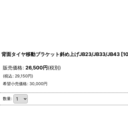
背面タイヤ移動ブラケット斜め上げJB23/JB33/JB43
[
1
販売価格
:
26,500
円
(税別)
(
税込
:
29,150
円
)
希望小売価格
:
30,000
円
数量
: