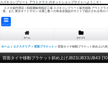
スズキコンプリート アウトクラス のネットショップサイトへようこそ！
スズキ副代理店 / 四国運輸局指定工場 スズキコンプリート販売徳島 アウトクラ
賞、また 東京オートサロン 出展し数々の有名全国誌やサイトで紹介される等の
メニュー
ホーム
カテゴリ
ホーム
>
エクステリア
>
背面ブラケット
>
背面タイヤ移動ブラケット斜め上げJB23/
背面タイヤ移動ブラケット斜め上げJB23/JB33/JB43
[
1