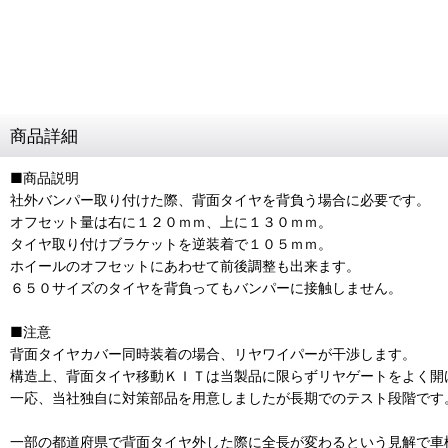
商品詳細
■商品説明
社外バンパー取り付けた際、背面タイヤを背負う場合に必要です。
オフセット量は右に１２０ｍｍ、上に１３０ｍｍ。
タイヤ取り付けブラケットを逆装着で１０５ｍｍ。
ホイールのオフセットにあわせて前後調整も出来ます。
６５０サイズのタイヤを背負ってもバンパーに接触しません。
■注意
背面タイヤカバー同時装着の場合、リヤワイパーが干渉します。
構造上、背面タイヤ移動ＫＩＴは当製品に限らずリヤゲートをよく開
一応、当社独自に対策部品を用意しましたが長期でのテスト段階です
一部の都道府県で背面タイヤ外した際に全長が変わるという見解で車