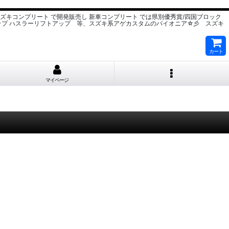
スズキコンプリート で開発販売し 新車コンプリート では県別優秀賞/四国ブロック
ップ ハスラーリフトアップ 等、スズキ系アゲカスタムのパイオニア☆彡 スズキ
カート
マイページ