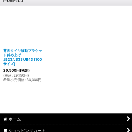
背面タイヤ移動ブラケッ
ト斜め上げ
JB23/JB33/JB43
[
100
サイズ
]
26,500
円
(税別)
(
税込
:
29,150
円
)
希望小売価格
:
30,000
円
ホーム
ショッピングカート