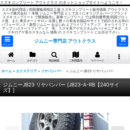
スズキコンプリート アウトクラス のネットショップサイトへようこそ！
スズキ副代理店 / 四国運輸局指定工場 スズキコンプリート販売徳島 アウトクラス
カーズ株式会社 ！本格 ジムニー専門店 として次々にオリジナルパーツブランド
スズキコンプリート で開発販売し 新車コンプリート では県別優秀賞/四国ブロッ
ク賞、また 東京オートサロン 出展し数々の有名全国誌やサイトで紹介される等の
パフォーマンス！新型ジムニー をはじめ エブリイリフトアップ キャリイリフト
アップ ハスラーリフトアップ 等、スズキ系アゲカスタムのパイオニア☆彡 ス
ズキのアゲ系カスタムなら 徳島 の スズキコンプリート にお任せ下さい。
ジムニー専門店 アウトクラス
メニュー
カート
ホーム
カテゴリ
商品検索
ご利用案内
マイページ
ホーム
>
エクステリア
>
リヤバンパー
>
ジムニーJB23 リヤバンパー
ジムニーJB23 リヤバンパー
[
JB23-A-RB【240サイ
ズ】
]