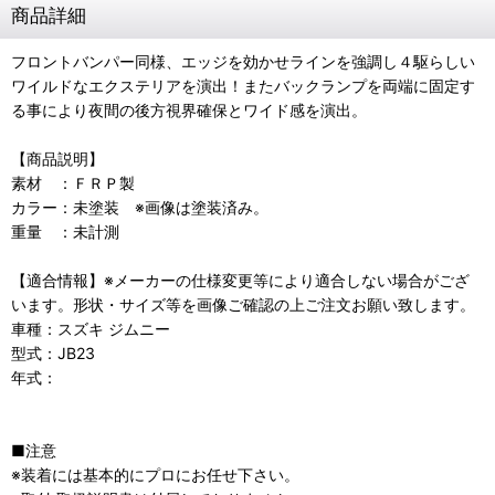
商品詳細
フロントバンパー同様、エッジを効かせラインを強調し４駆らしい
ワイルドなエクステリアを演出！またバックランプを両端に固定す
る事により夜間の後方視界確保とワイド感を演出。
【商品説明】
素材 ：ＦＲＰ製
カラー：未塗装 ※画像は塗装済み。
重量 ：未計測
【適合情報】※メーカーの仕様変更等により適合しない場合がござ
います。形状・サイズ等を画像ご確認の上ご注文お願い致します。
車種：スズキ ジムニー
型式：JB23
年式：
■注意
※装着には基本的にプロにお任せ下さい。