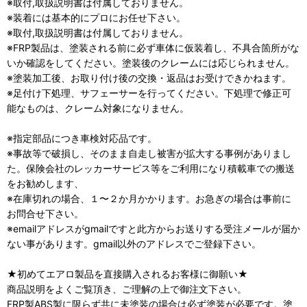
※取付,取扱説明書は付属しておりません。
※装着には基本的にプロにお任せ下さい。
※取付,取扱説明書は付属しておりません。
※FRP製品は、塗装される前に必ず車体に仮装着し、不具合箇所がな
いか確認をしてください。塗装後のクレームには応じられません。
※塗装加工後、お取り付け後の交換・返品はお受けできかねます。
※足付け下処理、サフェーサーを行ってください。下処理で修正可
能なものは、クレーム対象になりません。
※指定部品につき車検対応品です。
※事故等で破損し、そのまま自走し被害が拡大する事例がありまし
た。保険会社のレッカーサービス等をご利用になり積載車での搬送
をお勧めします、
※在庫切れの場合、１〜２か月かかります。お急ぎの場合は事前に
お問合せ下さい。
※emailアドレスがgmailですと此方からお送りする受注メールが届か
ない事があります。gmail以外のアドレスでご登録下さい。
★初めてエアロ製品を直接購入されるお客様に御願い★
商品説明をよくご覧頂き、ご理解の上で御注文下さい。
FRP製ABS製に限らず共に未塗装の場合は必ず塗装が必要です。塗