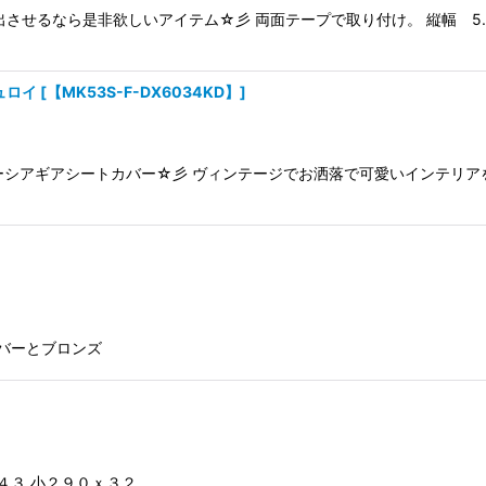
絞り込む
させるなら是非欲しいアイテム☆彡 両面テープで取り付け。 縦幅 5.5
ュロイ
[
【MK53S-F-DX6034KD】
]
ペーシアギアシートカバー☆彡 ヴィンテージでお洒落で可愛いインテリア
ルバーとブロンズ
４３ 小２９０ｘ３２