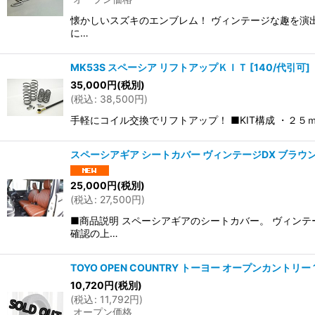
懐かしいスズキのエンブレム！ ヴィンテージな趣を演出
に…
MK53S スペーシア リフトアップＫＩＴ
[
140/代引可
]
35,000
円
(税別)
(
税込
:
38,500
円
)
手軽にコイル交換でリフトアップ！ ■KIT構成 ・２５ｍ
スペーシアギア シートカバー ヴィンテージDX ブラウ
25,000
円
(税別)
(
税込
:
27,500
円
)
■商品説明 スペーシアギアのシートカバー。 ヴィンテ
確認の上…
TOYO OPEN COUNTRY トーヨー オープンカントリー 1
10,720
円
(税別)
(
税込
:
11,792
円
)
オープン価格