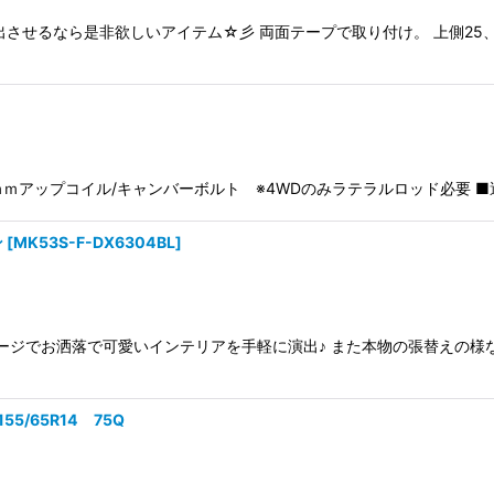
させるなら是非欲しいアイテム☆彡 両面テープで取り付け。 上側25、5
ｍアップコイル/キャンバーボルト ※4WDのみラテラルロッド必要 ■適合
ン
[
MK53S-F-DX6304BL
]
ージでお洒落で可愛いインテリアを手軽に演出♪ また本物の張替えの様
55/65R14 75Q