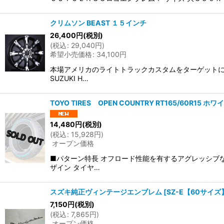
クリムソン BEAST １５インチ
26,400
円
(税別)
(
税込
:
29,040
円
)
希望小売価格
:
34,100
円
本場アメリカのライトトラックカスタムをターゲットにス
SUZUKI H…
TOYO TIRES OPEN COUNTRY RT165/60R15
14,480
円
(税別)
(
税込
:
15,928
円
)
オープン価格
■パターン特長 オフロード性能を有するアグレッシブ
ザイン タイヤ…
スズキ純正ヴィンテージエンブレム
[
SZ-E【60サイズ
7,150
円
(税別)
(
税込
:
7,865
円
)
オープン価格