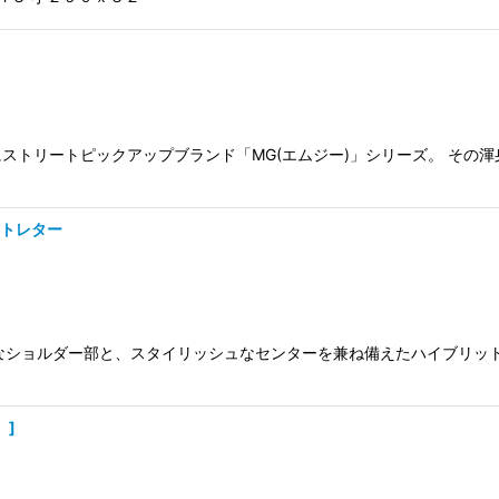
トリートピックアップブランド「MG(エムジー)」シリーズ。 その渾身
 ホワイトレター
なショルダー部と、スタイリッシュなセンターを兼ね備えたハイブリッ
】
]