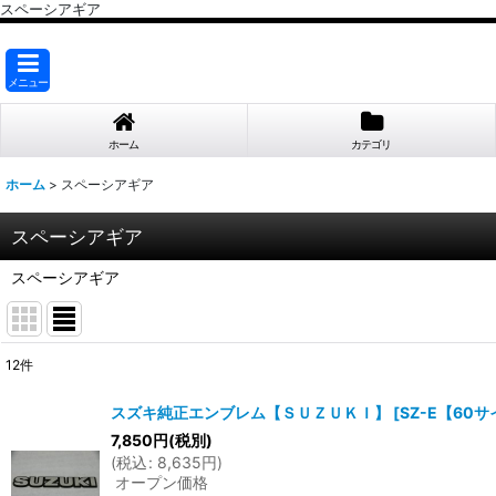
スペーシアギア
メニュー
ホーム
カテゴリ
ホーム
>
スペーシアギア
スペーシアギア
スペーシアギア
12
件
表示数
:
スズキ純正エンブレム【ＳＵＺＵＫＩ】
[
SZ-E【60
7,850
円
(税別)
並び順
:
(
税込
:
8,635
円
)
オープン価格