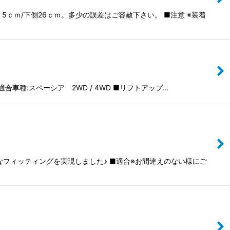
ｃｍ/下側26ｃｍ。多少の誤差はご容赦下さい。 ■注意 ※装着
車種:スペーシア 2WD / 4WD ■リフトアップ…
なフィッティングを実現しました♪ ■適合※お間違えのない様にご