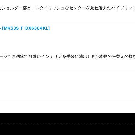
なショルダー部と、スタイリッシュなセンターを兼ね備えたハイブリッ
ル
[
MK53S-F-DX6304KL
]
ージでお洒落で可愛いインテリアを手軽に演出♪ また本物の張替えの様