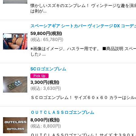
懐かしいスズキのエンブレム！ ヴィンテージな趣を演出
は剥が…
スペーシアギア シートカバー ヴィンテージ DX コーデ
59,800
円
(税別)
(
税込
:
65,780
円
)
※画像はイメージ、ハスラー用です。 ■商品説明 ス
した♪ …
SCロゴエンブレム
3,300
円
(税別)
(
税込
:
3,630
円
)
ＳＣロゴエンブレム！ サイズ６０ｘ６０ カラーはシ
ＯＵＴＣＬＡＳＳロゴエンブレム
8,000
円
(税別)
(
税込
:
8,800
円
)
ＯＵＴＣＬＡＳＳロゴエンブレム！ サイズ 大３９０Ｘ