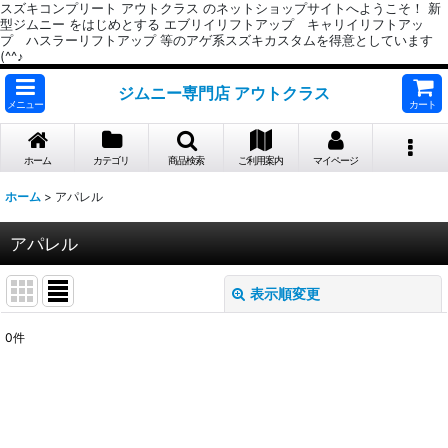
スズキコンプリート アウトクラス のネットショップサイトへようこそ！ 新
型ジムニー をはじめとする エブリイリフトアップ キャリイリフトアッ
プ ハスラーリフトアップ 等のアゲ系スズキカスタムを得意としています
(^^♪
ジムニー専門店 アウトクラス
メニュー
カート
ホーム
カテゴリ
商品検索
ご利用案内
マイページ
ホーム
>
アパレル
アパレル
表示順変更
閉じる
0
件
表示数
:
並び順
: