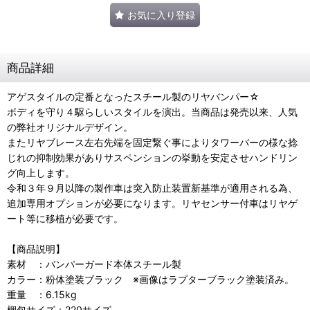
お気に入り登録
商品詳細
アゲスタイルの定番となったスチール製のリヤバンパー☆
ボディを守り４駆らしいスタイルを演出。当商品は発売以来、人気
の弊社オリジナルデザイン。
またリヤブレース左右先端を固定繋ぐ事によりタワーバーの様な捻
じれの抑制効果がありサスペンションの挙動を安定させハンドリン
グ向上します。
令和３年９月以降の製作車は突入防止装置新基準が適用される為、
追加専用オプションが必要になります。リヤセンサー付車はリヤゲ
ート等に移植が必要です。
【商品説明】
素材 ：バンパーガード本体スチール製
カラー：粉体塗装ブラック ※画像はラプターブラック塗装済み。
重量 ：6.15kg
梱包サイズ：220サイズ