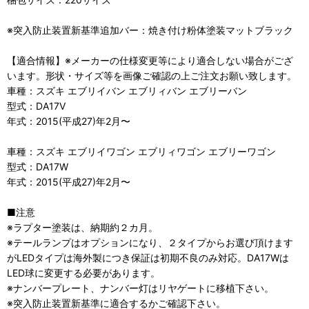
※突入防止装置新基準追加バー：焼き付け粉体塗装マットブラック
【適合情報】※メーカーの仕様変更等により適合しない場合がござ
います。形状・サイズ等を画像ご確認の上ご注文お願い致します。
車種：スズキ エブリイバン エブリィバン エブリーバン
型式：DA17V
年式：2015(平成27)年2月〜
車種：スズキ エブリイワゴン エブリィワゴン エブリーワゴン
型式：DA17W
年式：2015(平成27)年2月〜
■注意
※ラプター塗装は、納期約２カ月。
※テールランプはオプションになり、２タイプからお選び頂けます
がLEDタイプは海外製につき保証は初期不良のみ対応。DA17Wは
LED球に変更する必要があります。
※ナンバープレート、ナンバー灯はリヤゲートに移植下さい。
※突入防止装置新基準に適合するかご確認下さい。