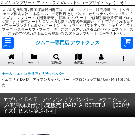
スズキコンプリート アウトクラス のネットショップサイトへようこそ！
スズキ副代理店 / 四国運輸局指定工場 スズキコンプリート販売徳島 アウトクラス
カーズ株式会社 ！本格 ジムニー専門店 として次々にオリジナルパーツブランド
スズキコンプリート で開発販売し 新車コンプリート では県別優秀賞/四国ブロッ
ク賞、また 東京オートサロン 出展し数々の有名全国誌やサイトで紹介される等の
パフォーマンス！新型ジムニー をはじめ エブリイリフトアップ キャリイリフト
アップ ハスラーリフトアップ 等、スズキ系アゲカスタムのパイオニア☆彡 ス
ズキのアゲ系カスタムなら 徳島 の スズキコンプリート にお任せ下さい。
ジムニー専門店 アウトクラス
メニュー
カート
ホーム
カテゴリ
商品検索
ご利用案内
マイページ
ホーム
>
エクステリア
>
リヤバンパー
>
エブリイ DA17 アイアンリヤバンパー ※プロショップ様/店頭取付け限定販
売
エブリイ DA17 アイアンリヤバンパー ※プロショッ
プ様/店頭取付け限定販売
[
DA17-A-RBTETU 【200サ
イズ】個人様発送不可
]