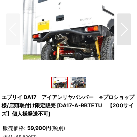
エブリイ DA17 アイアンリヤバンパー ※プロショップ
様/店頭取付け限定販売
[
DA17-A-RBTETU 【200サイ
ズ】個人様発送不可
]
販売価格
:
59,900
円
(税別)
(
税込
:
65,890
円
)