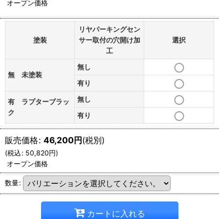
オープン価格
リヤパーキングセン
塗装
サー取付の穴開け加
選択
工
無し
無 未塗装
有り
無し
有 ラプターブラッ
ク
有り
販売価格
:
46,200
円
(税別)
(
税込
:
50,820
円
)
オープン価格
数量
:
カートに入れる