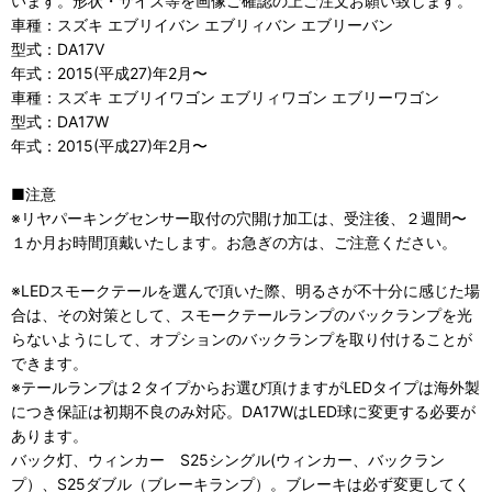
います。形状・サイズ等を画像ご確認の上ご注文お願い致します。
車種：スズキ エブリイバン エブリィバン エブリーバン
型式：DA17V
年式：2015(平成27)年2月〜
車種：スズキ エブリイワゴン エブリィワゴン エブリーワゴン
型式：DA17W
年式：2015(平成27)年2月〜
■注意
※リヤパーキングセンサー取付の穴開け加工は、受注後、２週間〜
１か月お時間頂戴いたします。お急ぎの方は、ご注意ください。
※LEDスモークテールを選んで頂いた際、明るさが不十分に感じた場
合は、その対策として、スモークテールランプのバックランプを光
らないようにして、オプションのバックランプを取り付けることが
できます。
※テールランプは２タイプからお選び頂けますがLEDタイプは海外製
につき保証は初期不良のみ対応。DA17WはLED球に変更する必要が
あります。
バック灯、ウィンカー S25シングル(ウィンカー、バックラン
プ）、S25ダブル（ブレーキランプ）。ブレーキは必ず変更してく