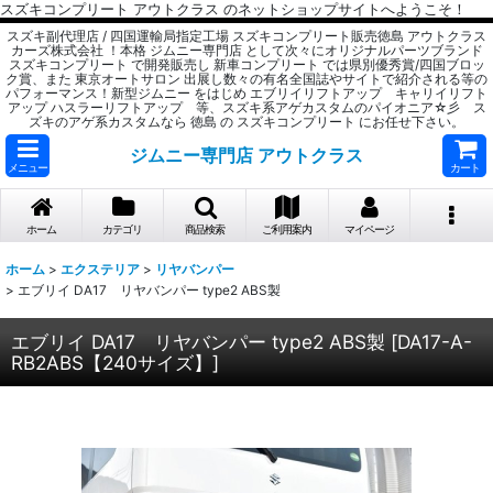
スズキコンプリート アウトクラス のネットショップサイトへようこそ！
スズキ副代理店 / 四国運輸局指定工場 スズキコンプリート販売徳島 アウトクラス
カーズ株式会社 ！本格 ジムニー専門店 として次々にオリジナルパーツブランド
スズキコンプリート で開発販売し 新車コンプリート では県別優秀賞/四国ブロッ
ク賞、また 東京オートサロン 出展し数々の有名全国誌やサイトで紹介される等の
パフォーマンス！新型ジムニー をはじめ エブリイリフトアップ キャリイリフト
アップ ハスラーリフトアップ 等、スズキ系アゲカスタムのパイオニア☆彡 ス
ズキのアゲ系カスタムなら 徳島 の スズキコンプリート にお任せ下さい。
ジムニー専門店 アウトクラス
メニュー
カート
ホーム
カテゴリ
商品検索
ご利用案内
マイページ
ホーム
>
エクステリア
>
リヤバンパー
>
エブリイ DA17 リヤバンパー type2 ABS製
エブリイ DA17 リヤバンパー type2 ABS製
[
DA17-A-
RB2ABS【240サイズ】
]