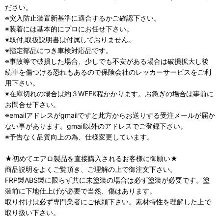
ださい。
※突入防止装置新基準に適合するかご確認下さい。
※装着には基本的にプロにお任せ下さい。
※取付,取扱説明書は付属しておりません。
※指定部品につき車検対応品です。
※事故等で破損した場合、少しでも不安がある場合は破損拡大し後
続車を傷つける恐れもあるので保険会社のレッカーサービスをご利
用下さい。
※在庫切れの場合は約３WEEK程かかります。お急ぎの場合は事前に
お問合せ下さい。
※emailアドレスがgmailですと此方からお送りする受注メールが届か
ない事があります。gmail以外のアドレスでご登録下さい。
※予告なく品質向上の為、仕様変更しています。
★初めてエアロ製品を直接購入されるお客様に御願い★
商品説明をよくご覧頂き、ご理解の上で御注文下さい。
FRP製ABS製に限らず共に未塗装の場合は必ず塗装が必要です。塗
装前に下地仕上げが必要で当然、傷はあります。
取り付けは必ず専門業者にご依頼下さい。素材特性を理解した上で
取り扱い下さい。