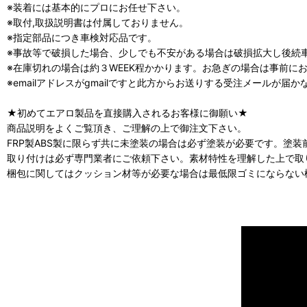
※装着には基本的にプロにお任せ下さい。
※取付,取扱説明書は付属しておりません。
※指定部品につき車検対応品です。
※事故等で破損した場合、少しでも不安がある場合は破損拡大し後続
※在庫切れの場合は約３WEEK程かかります。お急ぎの場合は事前に
※emailアドレスがgmailですと此方からお送りする受注メールが届
★初めてエアロ製品を直接購入されるお客様に御願い★
商品説明をよくご覧頂き、ご理解の上で御注文下さい。
FRP製ABS製に限らず共に未塗装の場合は必ず塗装が必要です。塗
取り付けは必ず専門業者にご依頼下さい。素材特性を理解した上で取
梱包に関してはクッション材等が必要な場合は最低限ゴミにならない