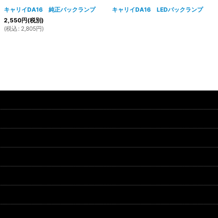
キャリイDA16 純正バックランプ
キャリイDA16 LEDバックランプ
2,550
円
(税別)
(
税込
:
2,805
円
)