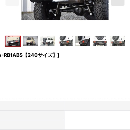
-A-RB1ABS【240サイズ】
]