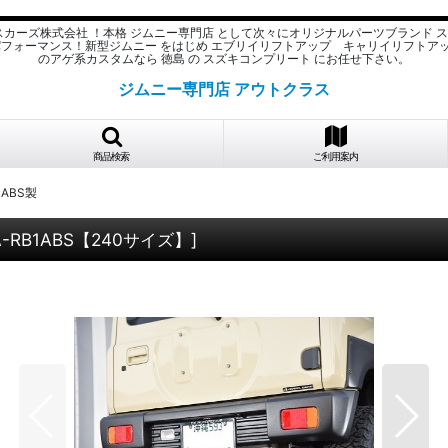
スカーズ株式会社 ！本格 ジムニー専門店 として次々にオリジナルパーツブランド 
パフォーマンス！新型ジムニー をはじめ エブリイリフトアップ キャリイリフトア
のアゲ系カスタムなら 徳島 の スズキコンプリート にお任せ下さい。
ジムニー専門店 アウトクラス
商品検索
ご利用案内
 ABS製
A-RB1ABS【240サイズ】
]