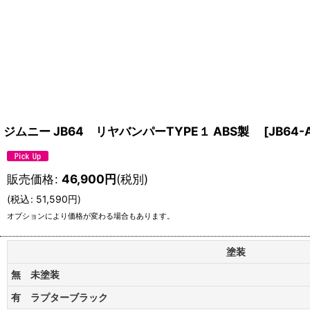
ジムニー JB64 リヤバンパーTYPE１ ABS製
[
JB64
販売価格
:
46,900
円
(税別)
(
税込
:
51,590
円
)
オプションにより価格が変わる場合もあります。
塗装
無 未塗装
有 ラプターブラック