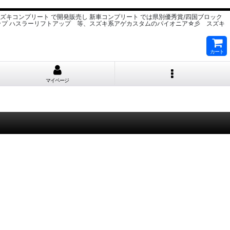
スズキコンプリート で開発販売し 新車コンプリート では県別優秀賞/四国ブロック
ップ ハスラーリフトアップ 等、スズキ系アゲカスタムのパイオニア☆彡 スズキ
カート
マイページ