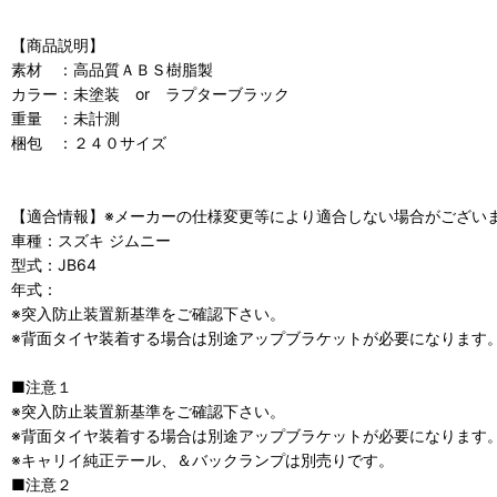
【商品説明】
素材 ：高品質ＡＢＳ樹脂製
カラー：未塗装 or ラプターブラック
重量 ：未計測
梱包 ：２４０サイズ
【適合情報】※メーカーの仕様変更等により適合しない場合がござい
車種：スズキ ジムニー
型式：JB64
年式：
※突入防止装置新基準をご確認下さい。
※背面タイヤ装着する場合は別途アップブラケットが必要になります
■注意１
※突入防止装置新基準をご確認下さい。
※背面タイヤ装着する場合は別途アップブラケットが必要になります
※キャリイ純正テール、＆バックランプは別売りです。
■注意２