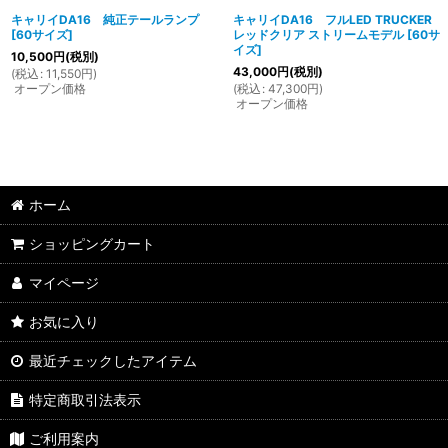
キャリイDA16 純正テールランプ
キャリイDA16 フルLED TRUCKER
[
60サイズ
]
レッドクリア ストリームモデル
[
60サ
イズ
]
10,500
円
(税別)
43,000
円
(税別)
(
税込
:
11,550
円
)
オープン価格
(
税込
:
47,300
円
)
オープン価格
ホーム
ショッピングカート
マイページ
お気に入り
最近チェックしたアイテム
特定商取引法表示
ご利用案内