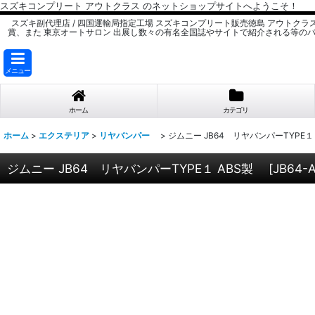
スズキコンプリート アウトクラス のネットショップサイトへようこそ！
スズキ副代理店 / 四国運輸局指定工場 スズキコンプリート販売徳島 アウトクラ
賞、また 東京オートサロン 出展し数々の有名全国誌やサイトで紹介される等の
メニュー
ホーム
カテゴリ
ホーム
>
エクステリア
>
リヤバンパー
>
ジムニー JB64 リヤバンパーTYPE１
ジムニー JB64 リヤバンパーTYPE１ ABS製
[
JB64-