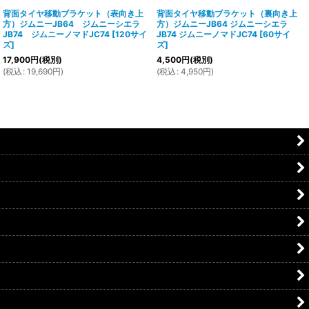
背面タイヤ移動ブラケット（表向き上
背面タイヤ移動ブラケット（裏向き上
方）ジムニーJB64 ジムニーシエラ
方）ジムニーJB64 ジムニーシエラ
JB74 ジムニーノマドJC74
[
120サイ
JB74 ジムニーノマドJC74
[
60サイ
ズ
]
ズ
]
17,900
円
(税別)
4,500
円
(税別)
(
税込
:
19,690
円
)
(
税込
:
4,950
円
)