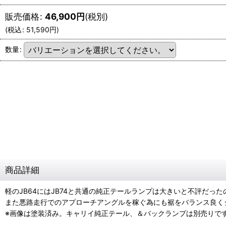
販売価格
:
46,900
円
(税別)
(
税込
:
51,590
円
)
数量
:
商品詳細
軽のJB64にはJB74と共通の純正テールランプは大きいと不評だ
また悪路走行でのアプローチアングルを稼ぐ為にも裾をバランス良く
※画像は塗装済み。キャリイ純正テール、＆バックランプは別売りで