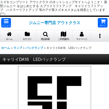
スズキコンプリート アウトクラス のネットショップサイトへようこそ！ 新
型ジムニー をはじめとする エブリイリフトアップ キャリイリフトアッ
プ ハスラーリフトアップ 等のアゲ系スズキカスタムを得意としています
(^^♪
ジムニー専門店 アウトクラス
メニュー
カート
ホーム
カテゴリ
商品検索
ご利用案内
マイページ
ホーム
>
ランプ
>
バックランプ
>
キャリイDA16 LEDバックランプ
キャリイDA16 LEDバックランプ