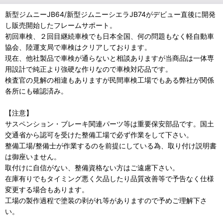
新型ジムニーJB64/新型ジムニーシエラJB74がデビュー直後に開発
し販売開始したフレームサポート。
初回車検、２回目継続車検でも日本全国、何の問題もなく軽自動車
協会、陸運支局で車検はクリアしております。
現在、他社製品で車検が通らないと相談ありますが当商品は一体専
用設計で純正より強硬な作りなので車検対応品です。
検査官の見解の相違もありますが民間車検工場でもある弊社が関係
各所にも確認済み。
【注意】
サスペンション・ブレーキ関連パーツ等は重要保安部品です。国土
交通省から認可を受けた整備工場で必ず作業をして下さい。
整備工場/整備士が作業するのを前提にしている為、取り付け説明書
は御座いません。
取付けに自信がない、整備資格ない方はご遠慮下さい。
在庫有りでもタイミング悪く欠品したり品質改善等で予告なく仕様
変更する場合もあります。
工場の製作過程で塗装の剥がれ等がありますので予めご理解下さ
い。