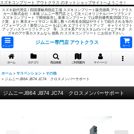
スズキコンプリート アウトクラス のネットショップサイトへようこそ！
スズキ副代理店 / 四国運輸局指定工場 スズキコンプリート販売徳島 アウトクラス
カーズ株式会社 ！本格 ジムニー専門店 として次々にオリジナルパーツブランド
スズキコンプリート で開発販売し 新車コンプリート では県別優秀賞/四国ブロッ
ク賞、また 東京オートサロン 出展し数々の有名全国誌やサイトで紹介される等の
パフォーマンス！新型ジムニー をはじめ エブリイリフトアップ キャリイリフト
アップ ハスラーリフトアップ 等、スズキ系アゲカスタムのパイオニア☆彡 ス
ズキのアゲ系カスタムなら 徳島 の スズキコンプリート にお任せ下さい。
ジムニー専門店 アウトクラス
メニュー
カート
ホーム
カテゴリ
商品検索
ご利用案内
マイページ
ホーム
>
サスペンション
>
その他
>
ジムニーJB64 JB74 JC74 クロスメンバーサポート
ジムニーJB64 JB74 JC74 クロスメンバーサポート