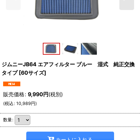
ジムニーJB64 エアフィルター ブルー 湿式 純正交換
タイプ
[
60サイズ
]
販売価格
:
9,990
円
(税別)
(
税込
:
10,989
円
)
数量
:
カートに入れる