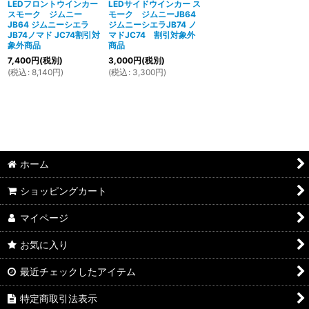
LEDフロントウインカー
LEDサイドウインカー ス
スモーク ジムニー
モーク ジムニーJB64
JB64 ジムニーシエラ
ジムニーシエラJB74 ノ
JB74ノマド JC74割引対
マドJC74 割引対象外
象外商品
商品
7,400
円
(税別)
3,000
円
(税別)
(
税込
:
8,140
円
)
(
税込
:
3,300
円
)
ホーム
ショッピングカート
マイページ
お気に入り
最近チェックしたアイテム
特定商取引法表示