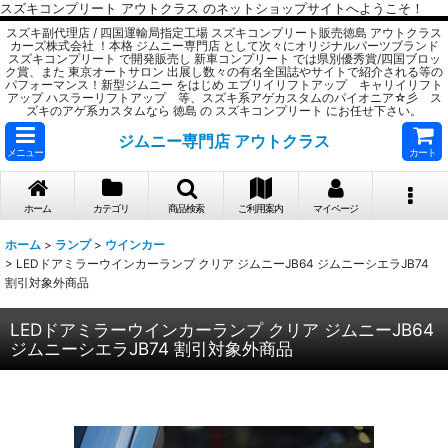
スズキコンプリート アウトクラス のネットショップサイトへようこそ！
スズキ副代理店 / 四国運輸局指定工場 スズキコンプリート販売徳島 アウトクラス
カーズ株式会社 ！本格 ジムニー専門店 として次々にオリジナルパーツブランド
スズキコンプリート で開発販売し 新車コンプリート では県別優秀賞/四国ブロッ
ク賞、また 東京オートサロン 出展し数々の有名全国誌やサイトで紹介される等の
パフォーマンス！新型ジムニー をはじめ エブリイリフトアップ キャリイリフト
アップ ハスラーリフトアップ 等、スズキ系アゲカスタムのパイオニア☆彡 ス
ズキのアゲ系カスタムなら 徳島 の スズキコンプリート にお任せ下さい。
ジムニー専門店 アウトクラス
メニュー
カート
ホーム
カテゴリ
商品検索
ご利用案内
マイページ
ホーム
>
ランプ
>
ウインカー
>
LEDドアミラーウインカーランプ クリア ジムニーJB64 ジムニーシエラJB74
割引対象外商品
LEDドアミラーウインカーランプ クリア ジムニーJB64
ジムニーシエラJB74 割引対象外商品