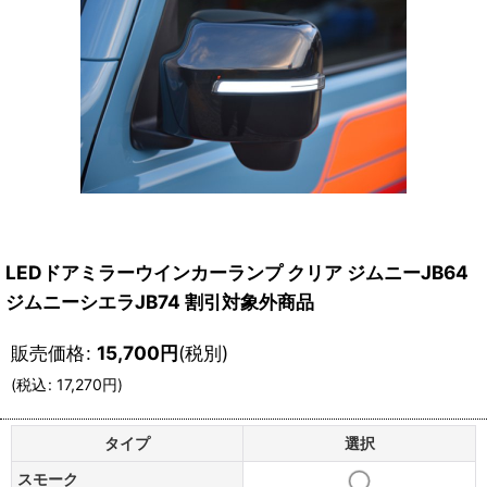
LEDドアミラーウインカーランプ クリア ジムニーJB64
ジムニーシエラJB74 割引対象外商品
販売価格
:
15,700
円
(税別)
(
税込
:
17,270
円
)
タイプ
選択
スモーク