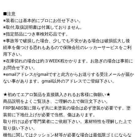
■注意
※装着には基本的にプロにお任せ下さい。
※取付,取扱説明書は付属しておりません。
※指定部品につき車検対応品です。
※事故等で破損した場合、少しでも不安がある場合は破損拡大し後
続車を傷つける恐れもあるので保険会社のレッカーサービスをご利
用下さい。
※在庫切れの場合は約３WEEK程かかります。お急ぎの場合は事前に
お問合せ下さい。
※emailアドレスがgmailですと此方からお送りする受注メールが届か
ない事があります。gmail以外のアドレスでご登録下さい。
★初めてエアロ製品を直接購入されるお客様に御願い★
商品説明をよくご覧頂き、ご理解の上で御注文下さい。
FRP製ABS製に限らず共に未塗装の場合は必ず塗装が必要です。塗
装前に下地仕上げが必要で当然、傷はあります。
取り付けは必ず専門業者にご依頼下さい。素材特性を理解した上で
取り扱い下さい。
梱包に関してはクッション材等が必要な場合は最低限ゴミにならな