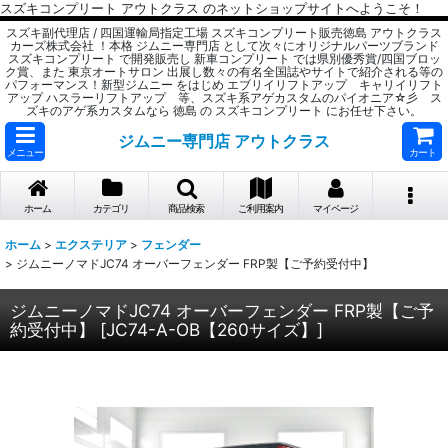
スズキコンプリート アウトクラス のネットショップサイトへようこそ！
スズキ副代理店 / 四国運輸局指定工場 スズキコンプリート販売徳島 アウトクラス
カーズ株式会社 ！本格 ジムニー専門店 として次々にオリジナルパーツブランド
スズキコンプリート で開発販売し 新車コンプリート では県別優秀賞/四国ブロッ
ク賞、また 東京オートサロン 出展し数々の有名全国誌やサイトで紹介される等の
パフォーマンス！新型ジムニー をはじめ エブリイリフトアップ キャリイリフト
アップ ハスラーリフトアップ 等、スズキ系アゲカスタムのパイオニア☆彡 ス
ズキのアゲ系カスタムなら 徳島 の スズキコンプリート にお任せ下さい。
ジムニー専門店 アウトクラス
メニュー
カート
ホーム
カテゴリ
商品検索
ご利用案内
マイページ
ホーム
>
エクステリア
>
フェンダー
>
ジムニーノマドJC74 オーバーフェンダー FRP製【ご予約受付中】
ジムニーノマドJC74 オーバーフェンダー FRP製【ご予
約受付中】
[
JC74-A-OB【260サイズ】
]