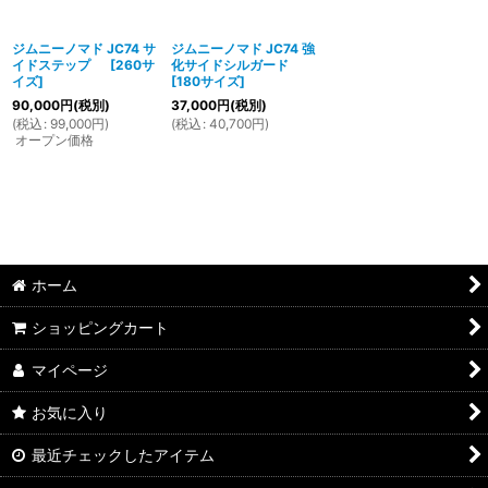
ジムニーノマド JC74 サ
ジムニーノマド JC74 強
イドステップ
[
260サ
化サイドシルガード
イズ
]
[
180サイズ
]
90,000
円
(税別)
37,000
円
(税別)
(
税込
:
99,000
円
)
(
税込
:
40,700
円
)
オープン価格
ホーム
ショッピングカート
マイページ
お気に入り
最近チェックしたアイテム