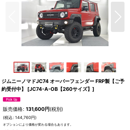
ジムニーノマドJC74 オーバーフェンダー FRP製【ご予
約受付中】
[
JC74-A-OB【260サイズ】
]
販売価格
:
131,600
円
(税別)
(
税込
:
144,760
円
)
オプションにより価格が変わる場合もあります。