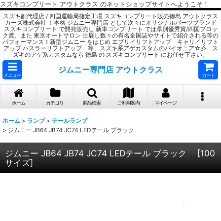
スズキコンプリート アウトクラス のネットショップサイトへようこそ！
スズキ副代理店 / 四国運輸局指定工場 スズキコンプリート販売徳島 アウトクラス
カーズ株式会社 ！本格 ジムニー専門店 として次々にオリジナルパーツブランド
スズキコンプリート で開発販売し 新車コンプリート では県別優秀賞/四国ブロッ
ク賞、また 東京オートサロン 出展し数々の有名全国誌やサイトで紹介される等の
パフォーマンス！新型ジムニー をはじめ エブリイリフトアップ キャリイリフト
アップ ハスラーリフトアップ 等、スズキ系アゲカスタムのパイオニア☆彡 ス
ズキのアゲ系カスタムなら 徳島 の スズキコンプリート にお任せ下さい。
ジムニー専門店 アウトクラス
メニュー
カート
ホーム
カテゴリ
商品検索
ご利用案内
マイページ
ホーム
>
ランプ
>
テールランプ
>
ジムニー JB64 JB74 JC74 LEDテール ブラック
ジムニー JB64 JB74 JC74 LEDテール ブラック
[
100
サイズ
]