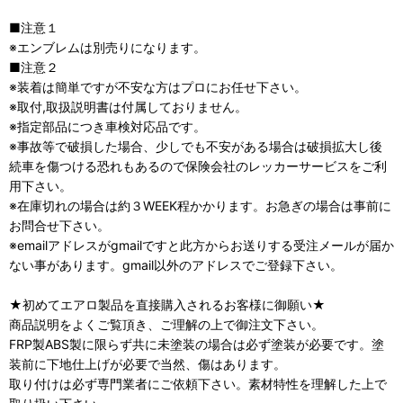
■注意１
※エンブレムは別売りになります。
■注意２
※装着は簡単ですが不安な方はプロにお任せ下さい。
※取付,取扱説明書は付属しておりません。
※指定部品につき車検対応品です。
※事故等で破損した場合、少しでも不安がある場合は破損拡大し後
続車を傷つける恐れもあるので保険会社のレッカーサービスをご利
用下さい。
※在庫切れの場合は約３WEEK程かかります。お急ぎの場合は事前に
お問合せ下さい。
※emailアドレスがgmailですと此方からお送りする受注メールが届か
ない事があります。gmail以外のアドレスでご登録下さい。
★初めてエアロ製品を直接購入されるお客様に御願い★
商品説明をよくご覧頂き、ご理解の上で御注文下さい。
FRP製ABS製に限らず共に未塗装の場合は必ず塗装が必要です。塗
装前に下地仕上げが必要で当然、傷はあります。
取り付けは必ず専門業者にご依頼下さい。素材特性を理解した上で