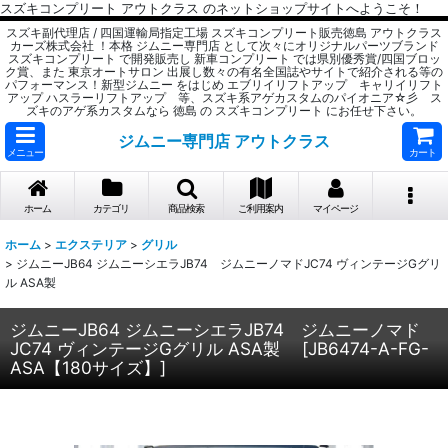
スズキコンプリート アウトクラス のネットショップサイトへようこそ！
スズキ副代理店 / 四国運輸局指定工場 スズキコンプリート販売徳島 アウトクラス
カーズ株式会社 ！本格 ジムニー専門店 として次々にオリジナルパーツブランド
スズキコンプリート で開発販売し 新車コンプリート では県別優秀賞/四国ブロッ
ク賞、また 東京オートサロン 出展し数々の有名全国誌やサイトで紹介される等の
パフォーマンス！新型ジムニー をはじめ エブリイリフトアップ キャリイリフト
アップ ハスラーリフトアップ 等、スズキ系アゲカスタムのパイオニア☆彡 ス
ズキのアゲ系カスタムなら 徳島 の スズキコンプリート にお任せ下さい。
ジムニー専門店 アウトクラス
メニュー
カート
ホーム
カテゴリ
商品検索
ご利用案内
マイページ
ホーム
>
エクステリア
>
グリル
>
ジムニーJB64 ジムニーシエラJB74 ジムニーノマドJC74 ヴィンテージGグリ
ル ASA製
ジムニーJB64 ジムニーシエラJB74 ジムニーノマド
JC74 ヴィンテージGグリル ASA製
[
JB6474-A-FG-
ASA【180サイズ】
]