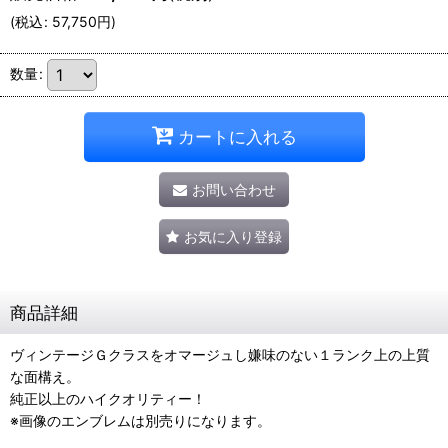
(
税込
:
57,750
円
)
数量
:
カートに入れる
お問い合わせ
お気に入り登録
商品詳細
ヴィンテージＧクラスをオマージュし嫌味のない１ランク上の上質
な面構え。
純正以上のハイクオリティー！
※画像のエンブレムは別売りになります。