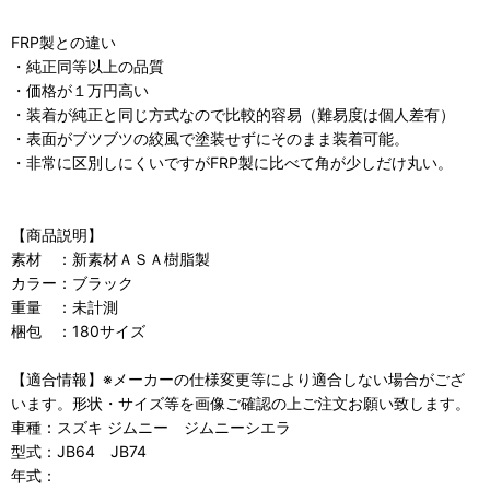
FRP製との違い
・純正同等以上の品質
・価格が１万円高い
・装着が純正と同じ方式なので比較的容易（難易度は個人差有）
・表面がブツブツの絞風で塗装せずにそのまま装着可能。
・非常に区別しにくいですがFRP製に比べて角が少しだけ丸い。
【商品説明】
素材 ：新素材ＡＳＡ樹脂製
カラー：ブラック
重量 ：未計測
梱包 ：180サイズ
【適合情報】※メーカーの仕様変更等により適合しない場合がござ
います。形状・サイズ等を画像ご確認の上ご注文お願い致します。
車種：スズキ ジムニー ジムニーシエラ
型式：JB64 JB74
年式：