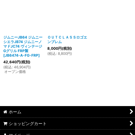
ジムニーJB64 ジムニー
ＯＵＴＣＬＡＳＳロゴエ
シエラJB74 ジムニーノ
ンブレム
マドJC74 ヴィンテージ
8,000
円
(税別)
Gグリル FRP製
(
税込
:
8,800
円
)
[
JB6474-A-FG-FRP
]
42,640
円
(税別)
(
税込
:
46,904
円
)
オープン価格
ホーム
ショッピングカート