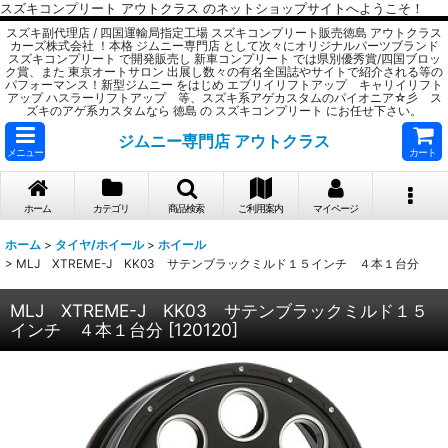
スズキコンプリート アウトクラス のネットショップサイトへようこそ！
スズキ副代理店 / 四国運輸局指定工場 スズキコンプリート販売徳島 アウトクラス
カーズ株式会社 ！本格 ジムニー専門店 として次々にオリジナルパーツブランド
スズキコンプリート で開発販売し 新車コンプリート では県別優秀賞/四国ブロッ
ク賞、また 東京オートサロン 出展し数々の有名全国誌やサイトで紹介される等の
パフォーマンス！新型ジムニー をはじめ エブリイリフトアップ キャリイリフト
アップ ハスラーリフトアップ 等、スズキ系アゲカスタムのパイオニア☆彡 ス
ズキのアゲ系カスタムなら 徳島 の スズキコンプリート にお任せ下さい。
ジムニー専門店 アウトクラス
メニュー
カート
ホーム
カテゴリ
商品検索
ご利用案内
マイページ
ホーム
>
タイヤ/ホイール
>
ホイール
>
MLJ XTREME-J KK03 サテンブラックミルド１５インチ ４本１台分
MLJ XTREME-J KK03 サテンブラックミルド１５
インチ ４本１台分
[
120120
]