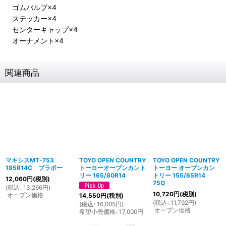
ゴムバルブ×4
ステッカー×4
センターキャップ×4
オーナメント×4
関連商品
マキシスMT-753
TOYO OPEN COUNTRY
TOYO OPEN COUNTRY
185R14C ブラボー
トーヨーオープンカント
トーヨー オープンカン
リー 165/80R14
トリー 155/65R14
12,060
円
(税別)
75Q
(
税込
:
13,266
円
)
10,720
円
(税別)
オープン価格
14,550
円
(税別)
(
税込
:
11,792
円
)
(
税込
:
16,005
円
)
オープン価格
希望小売価格
:
17,000
円