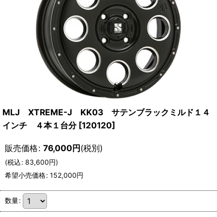
MLJ XTREME-J KK03 サテンブラックミルド１４
インチ ４本１台分
[
120120
]
販売価格
:
76,000
円
(税別)
(
税込
:
83,600
円
)
希望小売価格
:
152,000
円
数量
: