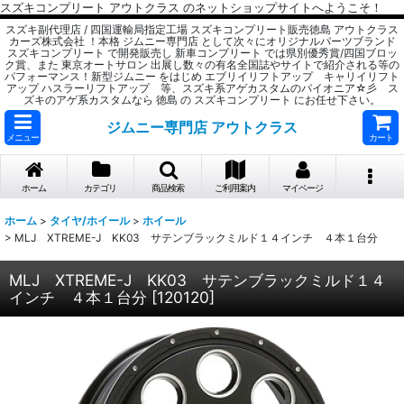
スズキコンプリート アウトクラス のネットショップサイトへようこそ！
スズキ副代理店 / 四国運輸局指定工場 スズキコンプリート販売徳島 アウトクラス
カーズ株式会社 ！本格 ジムニー専門店 として次々にオリジナルパーツブランド
スズキコンプリート で開発販売し 新車コンプリート では県別優秀賞/四国ブロッ
ク賞、また 東京オートサロン 出展し数々の有名全国誌やサイトで紹介される等の
パフォーマンス！新型ジムニー をはじめ エブリイリフトアップ キャリイリフト
アップ ハスラーリフトアップ 等、スズキ系アゲカスタムのパイオニア☆彡 ス
ズキのアゲ系カスタムなら 徳島 の スズキコンプリート にお任せ下さい。
ジムニー専門店 アウトクラス
メニュー
カート
ホーム
カテゴリ
商品検索
ご利用案内
マイページ
ホーム
>
タイヤ/ホイール
>
ホイール
>
MLJ XTREME-J KK03 サテンブラックミルド１４インチ ４本１台分
MLJ XTREME-J KK03 サテンブラックミルド１４
インチ ４本１台分
[
120120
]