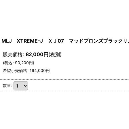
MLJ XTREME-J ＸＪ07 マッドブロンズブラッ
販売価格
:
82,000
円
(税別)
(
税込
:
90,200
円
)
希望小売価格
:
164,000
円
数量
: