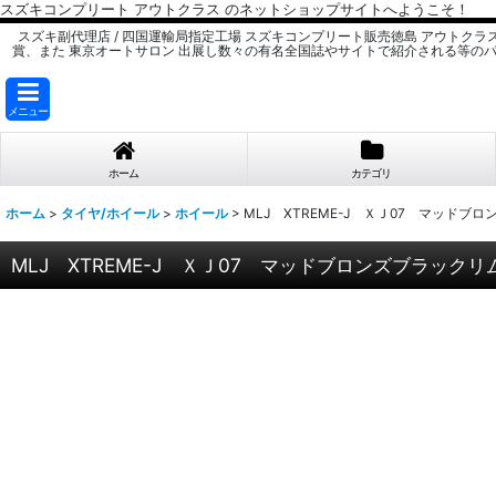
スズキコンプリート アウトクラス のネットショップサイトへようこそ！
スズキ副代理店 / 四国運輸局指定工場 スズキコンプリート販売徳島 アウトクラ
賞、また 東京オートサロン 出展し数々の有名全国誌やサイトで紹介される等の
メニュー
ホーム
カテゴリ
ホーム
>
タイヤ/ホイール
>
ホイール
>
MLJ XTREME-J ＸＪ07 マッド
MLJ XTREME-J ＸＪ07 マッドブロンズブラック