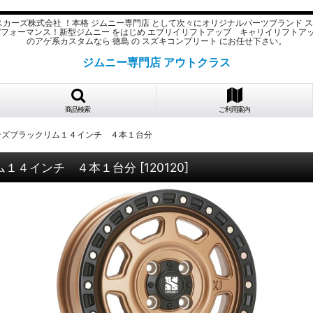
スカーズ株式会社 ！本格 ジムニー専門店 として次々にオリジナルパーツブランド 
パフォーマンス！新型ジムニー をはじめ エブリイリフトアップ キャリイリフトア
のアゲ系カスタムなら 徳島 の スズキコンプリート にお任せ下さい。
ジムニー専門店 アウトクラス
商品検索
ご利用案内
ブロンズブラックリム１４インチ ４本１台分
リム１４インチ ４本１台分
[
120120
]