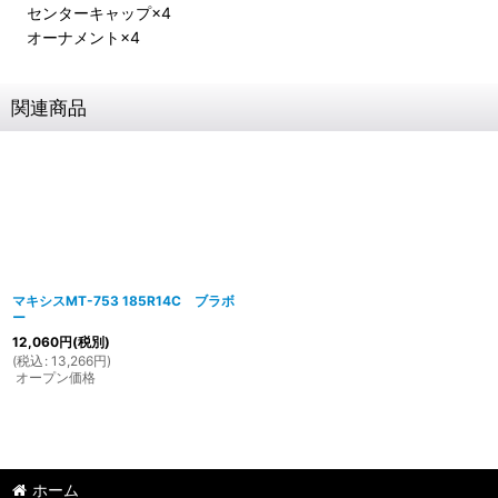
センターキャップ×4
オーナメント×4
関連商品
マキシスMT-753 185R14C ブラボ
ー
12,060
円
(税別)
(
税込
:
13,266
円
)
オープン価格
ホーム