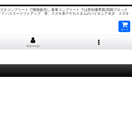
スズキコンプリート で開発販売し 新車コンプリート では県別優秀賞/四国ブロック
ップ ハスラーリフトアップ 等、スズキ系アゲカスタムのパイオニア☆彡 スズキ
カート
マイページ