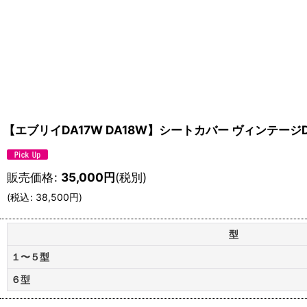
【エブリイDA17W DA18W】シートカバー ヴィンテージ
販売価格
:
35,000
円
(税別)
(
税込
:
38,500
円
)
型
１〜５型
６型