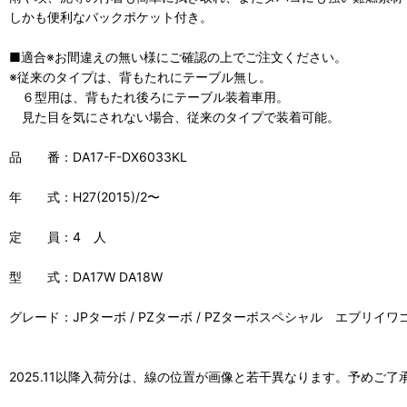
しかも便利なバックポケット付き。
■適合※お間違えの無い様にご確認の上でご注文ください。
※従来のタイプは、背もたれにテーブル無し。
６型用は、背もたれ後ろにテーブル装着車用。
見た目を気にされない場合、従来のタイプで装着可能。
品 番：DA17-F-DX6033KL
年 式：H27(2015)/2〜
定 員：4 人
型 式：DA17W DA18W
グレード：JPターボ / PZターボ / PZターボスペシャル エブリイワ
2025.11以降入荷分は、線の位置が画像と若干異なります。予めご了