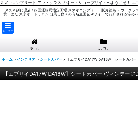
スズキコンプリート アウトクラス のネットショップサイトへようこそ！ エ
スズキ副代理店 / 四国運輸局指定工場 スズキコンプリート販売徳島 アウトクラ
賞、また 東京オートサロン 出展し数々の有名全国誌やサイトで紹介される等の
メニュー
ホーム
カテゴリ
ホーム
>
インテリア
>
シートカバー
>
【エブリイDA17W DA18W】シートカバ
【エブリイDA17W DA18W】シートカバー ヴィンテージ