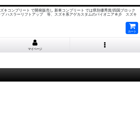
スズキコンプリート で開発販売し 新車コンプリート では県別優秀賞/四国ブロック
ップ ハスラーリフトアップ 等、スズキ系アゲカスタムのパイオニア☆彡 スズキ
カート
マイページ