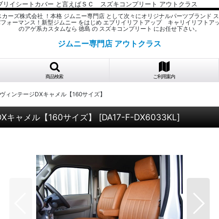
ブリイシートカバー と言えばＳＣ スズキコンプリート アウトクラス
スカーズ株式会社 ！本格 ジムニー専門店 として次々にオリジナルパーツブランド 
パフォーマンス！新型ジムニー をはじめ エブリイリフトアップ キャリイリフトア
のアゲ系カスタムなら 徳島 の スズキコンプリート にお任せ下さい。
ジムニー専門店 アウトクラス
商品検索
ご利用案内
ー ヴィンテージDXキャメル【160サイズ】
DXキャメル【160サイズ】
[
DA17-F-DX6033KL
]