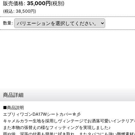
販売価格
:
35,000
円
(税別)
(
税込
:
38,500
円
)
数量
:
商品詳細
■商品説明
エブリィワゴンDA17Wシートカバー☆彡
キャメルカラー生地を採用しヴィンテージでお洒落可愛いインテリア
また本物の張替えの様なフィッティングを実現しました♪
雨や埃、泥等の付着も簡単に拭き取れ、またタバコにも強い難燃素材