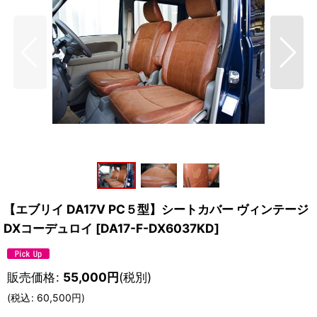
【エブリイ DA17V PC５型】シートカバー ヴィンテージ
DXコーデュロイ
[
DA17-F-DX6037KD
]
販売価格
:
55,000
円
(税別)
(
税込
:
60,500
円
)