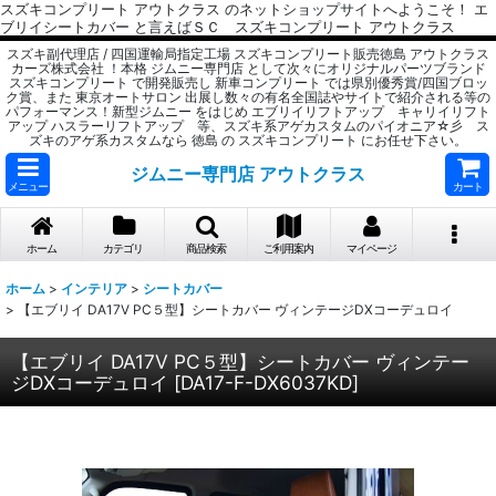
スズキコンプリート アウトクラス のネットショップサイトへようこそ！ エ
ブリイシートカバー と言えばＳＣ スズキコンプリート アウトクラス
スズキ副代理店 / 四国運輸局指定工場 スズキコンプリート販売徳島 アウトクラス
カーズ株式会社 ！本格 ジムニー専門店 として次々にオリジナルパーツブランド
スズキコンプリート で開発販売し 新車コンプリート では県別優秀賞/四国ブロッ
ク賞、また 東京オートサロン 出展し数々の有名全国誌やサイトで紹介される等の
パフォーマンス！新型ジムニー をはじめ エブリイリフトアップ キャリイリフト
アップ ハスラーリフトアップ 等、スズキ系アゲカスタムのパイオニア☆彡 ス
ズキのアゲ系カスタムなら 徳島 の スズキコンプリート にお任せ下さい。
ジムニー専門店 アウトクラス
メニュー
カート
ホーム
カテゴリ
商品検索
ご利用案内
マイページ
ホーム
>
インテリア
>
シートカバー
>
【エブリイ DA17V PC５型】シートカバー ヴィンテージDXコーデュロイ
【エブリイ DA17V PC５型】シートカバー ヴィンテー
ジDXコーデュロイ
[
DA17-F-DX6037KD
]