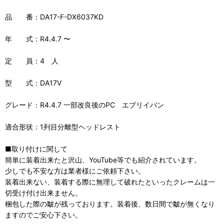
品 番：DA17-F-DX6037KD
年 式：R4.4.7 〜
定 員：4 人
型 式：DA17V
グレード：R4.4.7 一部改良後のPC エブリイバン
適合形状：1列目分離型ヘッドレスト
■取り付けに関して
簡単に装着出来たと沢山、YouTube等でも紹介されています。
少しでも不安な方は業者様にご依頼下さい。
装着出来ない、装着する際に無理して破れたといったクレームは一
切受け付け出来ません。
梱包した際の皺が残っております。装着後、数日間で皺が無くなり
ますのでご安心下さい。