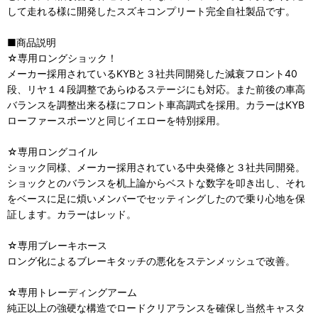
して走れる様に開発したスズキコンプリート完全自社製品です。
■商品説明
☆専用ロングショック！
メーカー採用されているKYBと３社共同開発した減衰フロント40
段、リヤ１４段調整であらゆるステージにも対応。また前後の車高
バランスを調整出来る様にフロント車高調式を採用。カラーはKYB
ローファースポーツと同じイエローを特別採用。
☆専用ロングコイル
ショック同様、メーカー採用されている中央発條と３社共同開発。
ショックとのバランスを机上論からベストな数字を叩き出し、それ
をベースに足に煩いメンバーでセッティングしたので乗り心地を保
証します。カラーはレッド。
☆専用ブレーキホース
ロング化によるブレーキタッチの悪化をステンメッシュで改善。
☆専用トレーディングアーム
純正以上の強硬な構造でロードクリアランスを確保し当然キャスタ