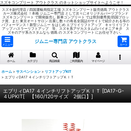
スズキコンプリート アウトクラス のネットショップサイトへようこそ！
スズキ副代理店 / 四国運輸局指定工場 スズキコンプリート販売徳島 アウトクラス
カーズ株式会社 ！本格 ジムニー専門店 として次々にオリジナルパーツブランド
スズキコンプリート で開発販売し 新車コンプリート では県別優秀賞/四国ブロッ
ク賞、また 東京オートサロン 出展し数々の有名全国誌やサイトで紹介される等の
パフォーマンス！新型ジムニー をはじめ エブリイリフトアップ キャリイリフト
アップ ハスラーリフトアップ 等、スズキ系アゲカスタムのパイオニア☆彡 ス
ズキのアゲ系カスタムなら 徳島 の スズキコンプリート にお任せ下さい。
ジムニー専門店 アウトクラス
メニュー
カート
ホーム
カテゴリ
商品検索
ご利用案内
マイページ
ホーム
>
サスペンション
>
リフトアップKIT
>
エブリィDA17 ４インチリフトアップＫＩＴ
エブリィDA17 ４インチリフトアップＫＩＴ
[
DA17-G-
４UPKIT[ 【160/120サイズ 2個口】
]