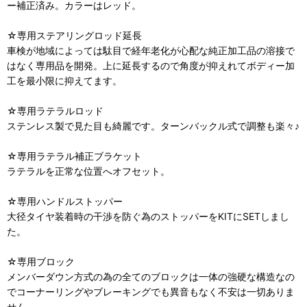
ー補正済み。カラーはレッド。
☆専用ステアリングロッド延長
車検が地域によっては駄目で経年老化が心配な純正加工品の溶接で
はなく専用品を開発。上に延長するので角度が抑えれてボディー加
工を最小限に抑えてます。
☆専用ラテラルロッド
ステンレス製で見た目も綺麗です。ターンバックル式で調整も楽々♪
☆専用ラテラル補正ブラケット
ラテラルを正常な位置へオフセット。
☆専用ハンドルストッパー
大径タイヤ装着時の干渉を防ぐ為のストッパーをKITにSETしまし
た。
☆専用ブロック
メンバーダウン方式の為の全てのブロックは一体の強硬な構造なの
でコーナーリングやブレーキングでも異音もなく不安は一切ありま
せん。