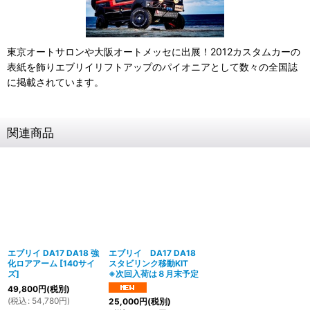
東京オートサロンや大阪オートメッセに出展！2012カスタムカーの
表紙を飾りエブリイリフトアップのパイオニアとして数々の全国誌
に掲載されています。
関連商品
エブリイ DA17 DA18 強
エブリイ DA17 DA18
化ロアアーム
[
140サイ
スタビリンク移動KIT
ズ
]
※次回入荷は８月末予定
49,800
円
(税別)
(
税込
:
54,780
円
)
25,000
円
(税別)