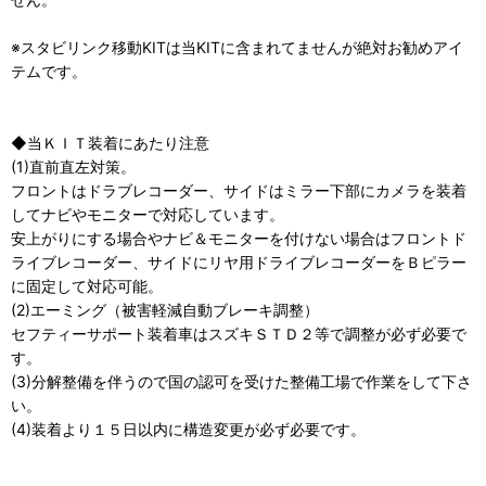
※スタビリンク移動KITは当KITに含まれてませんが絶対お勧めアイ
テムです。
◆当ＫＩＴ装着にあたり注意
(1)直前直左対策。
フロントはドラブレコーダー、サイドはミラー下部にカメラを装着
してナビやモニターで対応しています。
安上がりにする場合やナビ＆モニターを付けない場合はフロントド
ライブレコーダー、サイドにリヤ用ドライブレコーダーをＢピラー
に固定して対応可能。
(2)エーミング（被害軽減自動ブレーキ調整）
セフティーサポート装着車はスズキＳＴＤ２等で調整が必ず必要で
す。
(3)分解整備を伴うので国の認可を受けた整備工場で作業をして下さ
い。
(4)装着より１５日以内に構造変更が必ず必要です。