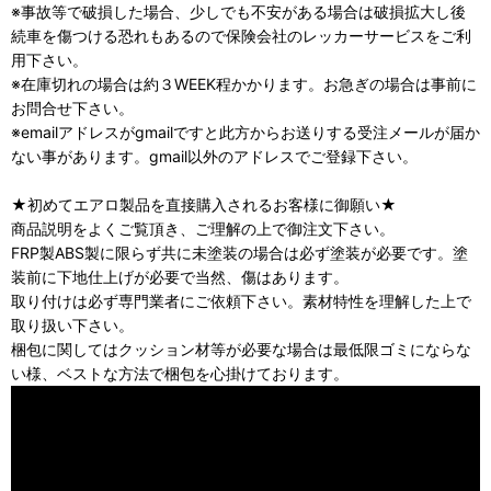
※事故等で破損した場合、少しでも不安がある場合は破損拡大し後
続車を傷つける恐れもあるので保険会社のレッカーサービスをご利
用下さい。
※在庫切れの場合は約３WEEK程かかります。お急ぎの場合は事前に
お問合せ下さい。
※emailアドレスがgmailですと此方からお送りする受注メールが届か
ない事があります。gmail以外のアドレスでご登録下さい。
★初めてエアロ製品を直接購入されるお客様に御願い★
商品説明をよくご覧頂き、ご理解の上で御注文下さい。
FRP製ABS製に限らず共に未塗装の場合は必ず塗装が必要です。塗
装前に下地仕上げが必要で当然、傷はあります。
取り付けは必ず専門業者にご依頼下さい。素材特性を理解した上で
取り扱い下さい。
梱包に関してはクッション材等が必要な場合は最低限ゴミにならな
い様、ベストな方法で梱包を心掛けております。