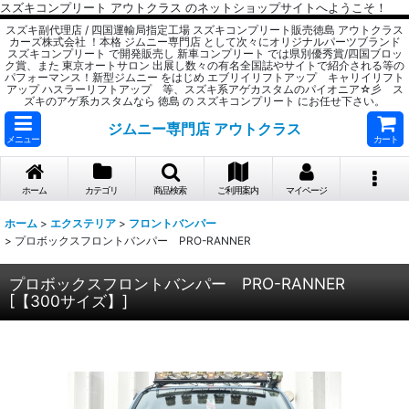
スズキコンプリート アウトクラス のネットショップサイトへようこそ！
スズキ副代理店 / 四国運輸局指定工場 スズキコンプリート販売徳島 アウトクラス
カーズ株式会社 ！本格 ジムニー専門店 として次々にオリジナルパーツブランド
スズキコンプリート で開発販売し 新車コンプリート では県別優秀賞/四国ブロッ
ク賞、また 東京オートサロン 出展し数々の有名全国誌やサイトで紹介される等の
パフォーマンス！新型ジムニー をはじめ エブリイリフトアップ キャリイリフト
アップ ハスラーリフトアップ 等、スズキ系アゲカスタムのパイオニア☆彡 ス
ズキのアゲ系カスタムなら 徳島 の スズキコンプリート にお任せ下さい。
ジムニー専門店 アウトクラス
メニュー
カート
ホーム
カテゴリ
商品検索
ご利用案内
マイページ
ホーム
>
エクステリア
>
フロントバンパー
>
プロボックスフロントバンパー PRO-RANNER
プロボックスフロントバンパー PRO-RANNER
[
【300サイズ】
]