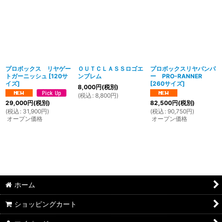
プロボックス リヤゲー
ＯＵＴＣＬＡＳＳロゴエ
プロボックスリヤバンパ
トガーニッシュ
[
120サ
ンブレム
ー PRO-RANNER
イズ
]
[
260サイズ
]
8,000
円
(税別)
(
税込
:
8,800
円
)
29,000
円
(税別)
82,500
円
(税別)
(
税込
:
31,900
円
)
(
税込
:
90,750
円
)
オープン価格
オープン価格
ホーム
ショッピングカート