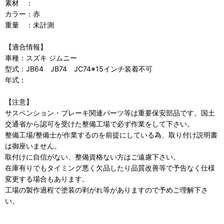
素材 ：
カラー：赤
重量 ：未計測
【適合情報】
車種：スズキ ジムニー
型式：JB64 JB74 JC74※15インチ装着不可
年式：
【注意】
サスペンション・ブレーキ関連パーツ等は重要保安部品です。国土
交通省から認可を受けた整備工場で必ず作業をして下さい。
整備工場/整備士が作業するのを前提にしている為、取り付け説明書
は御座いません。
取付けに自信がない、整備資格ない方はご遠慮下さい。
在庫有りでもタイミング悪く欠品したり品質改善等で予告なく仕様
変更する場合もあります。
工場の製作過程で塗装の剥がれ等がありますので予めご理解下さ
い。