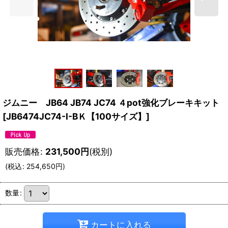
ジムニー JB64 JB74 JC74 ４pot強化ブレーキキット
[
JB6474JC74-I-BＫ【100サイズ】
]
販売価格
:
231,500
円
(税別)
(
税込
:
254,650
円
)
数量
:
カートに入れる