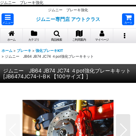
ジムニー ブレーキ強化
ジムニー ブレーキ強化
ジムニー専門店 アウトクラス
メニュー
カート
ホーム
カテゴリ
商品検索
ご利用案内
マイページ
ホーム
>
ブレーキ
>
強化ブレーキKIT
>
ジムニー JB64 JB74 JC74 ４pot強化ブレーキキット
ジムニー JB64 JB74 JC74 ４pot強化ブレーキキット
[
JB6474JC74-I-BＫ【100サイズ】
]