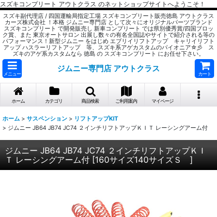
スズキコンプリート アウトクラス のネットショップサイトへようこそ！
スズキ副代理店 / 四国運輸局指定工場 スズキコンプリート販売徳島 アウトクラス
カーズ株式会社 ！本格 ジムニー専門店 として次々にオリジナルパーツブランド
スズキコンプリート で開発販売し 新車コンプリート では県別優秀賞/四国ブロッ
ク賞、また 東京オートサロン 出展し数々の有名全国誌やサイトで紹介される等の
パフォーマンス！新型ジムニー をはじめ エブリイリフトアップ キャリイリフト
アップ ハスラーリフトアップ 等、スズキ系アゲカスタムのパイオニア☆彡 ス
ズキのアゲ系カスタムなら 徳島 の スズキコンプリート にお任せ下さい。
ジムニー専門店 アウトクラス
メニュー
カート
ホーム
カテゴリ
商品検索
ご利用案内
マイページ
ホーム
>
サスペンション
>
リフトアップKIT
>
ジムニー JB64 JB74 JC74 ２インチリフトアップＫＩＴ レーシングアーム付
ジムニー JB64 JB74 JC74 ２インチリフトアップＫＩ
Ｔ レーシングアーム付
[
160サイズ140サイズＳ
]