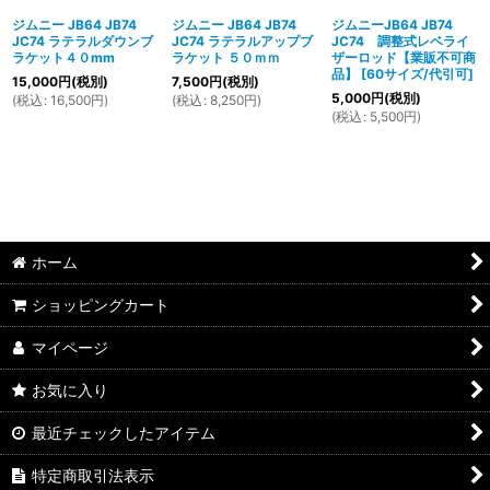
ジムニー JB64 JB74
ジムニー JB64 JB74
ジムニーJB64 JB74
JC74 ラテラルダウンブ
JC74 ラテラルアップブ
JC74 調整式レベライ
ラケット４０mm
ラケット ５０ｍｍ
ザーロッド【業販不可商
品】
[
60サイズ/代引可
]
15,000
円
(税別)
7,500
円
(税別)
5,000
円
(税別)
(
税込
:
16,500
円
)
(
税込
:
8,250
円
)
(
税込
:
5,500
円
)
ホーム
ショッピングカート
マイページ
お気に入り
最近チェックしたアイテム
特定商取引法表示