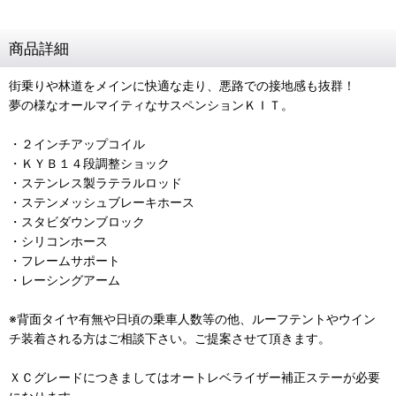
商品詳細
街乗りや林道をメインに快適な走り、悪路での接地感も抜群！
夢の様なオールマイティなサスペンションＫＩＴ。
・２インチアップコイル
・ＫＹＢ１４段調整ショック
・ステンレス製ラテラルロッド
・ステンメッシュブレーキホース
・スタビダウンブロック
・シリコンホース
・フレームサポート
・レーシングアーム
※背面タイヤ有無や日頃の乗車人数等の他、ルーフテントやウイン
チ装着される方はご相談下さい。ご提案させて頂きます。
ＸＣグレードにつきましてはオートレベライザー補正ステーが必要