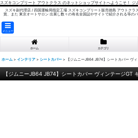
スズキコンプリート アウトクラス のネットショップサイトへようこそ！ ジ
スズキ副代理店 / 四国運輸局指定工場 スズキコンプリート販売徳島 アウトクラ
賞、また 東京オートサロン 出展し数々の有名全国誌やサイトで紹介される等の
メニュー
ホーム
カテゴリ
ホーム
>
インテリア
>
シートカバー
>
【ジムニーJB64 JB74】シートカバー ヴ
【ジムニーJB64 JB74】シートカバー ヴィンテージGT 