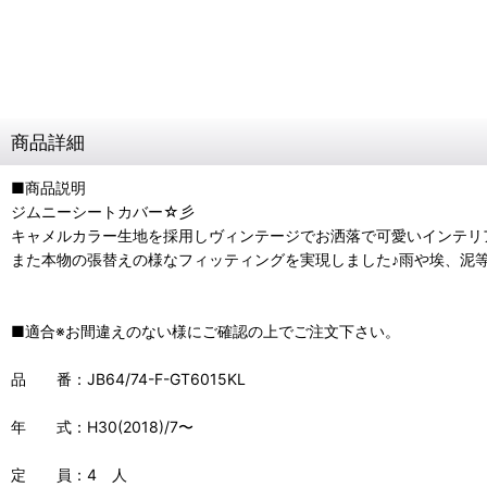
商品詳細
■商品説明
ジムニーシートカバー☆彡
キャメルカラー生地を採用しヴィンテージでお洒落で可愛いインテリ
また本物の張替えの様なフィッティングを実現しました♪雨や埃、泥
■適合※お間違えのない様にご確認の上でご注文下さい。
品 番：JB64/74-F-GT6015KL
年 式：H30(2018)/7〜
定 員：4 人