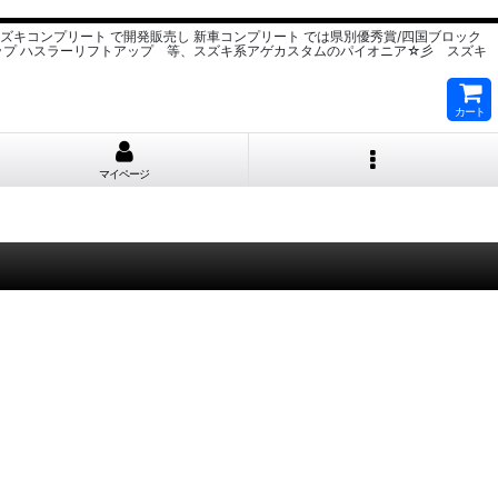
スズキコンプリート で開発販売し 新車コンプリート では県別優秀賞/四国ブロック
ップ ハスラーリフトアップ 等、スズキ系アゲカスタムのパイオニア☆彡 スズキ
カート
マイページ