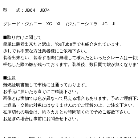
型 式：JB64 JB74
グレード：ジムニー XC XL /ジムニーシエラ JC JL
■取り付けに関して
簡単に装着出来たと沢山、YouTube等でも紹介されています。
少しでも不安な方は業者様にご依頼下さい。
装着出来ない、装着する際に無理して破れたといったクレームは一切
梱包した際の皺が残っております。装着後、数日間で皺が無くなりま
■注意
難燃証明書無しで車検には通っております。
お手元に届いたら直ぐにご確認下さい。
画像とは実物では色が異なって見える場合もあります。予めご理解下
ご返品・交換の対象にはなりませんのでご理解の上、ご注文下さい。
在庫切れの場合は、約３カ月とお時間頂くので予めご容赦下さい。
お急ぎの場合は事前にお問合せ下さい。