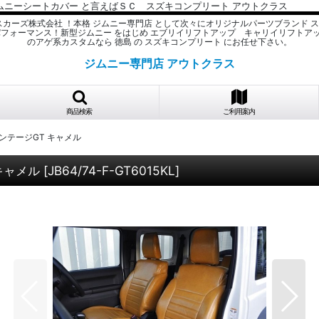
ムニーシートカバー と言えばＳＣ スズキコンプリート アウトクラス
スカーズ株式会社 ！本格 ジムニー専門店 として次々にオリジナルパーツブランド 
パフォーマンス！新型ジムニー をはじめ エブリイリフトアップ キャリイリフトア
のアゲ系カスタムなら 徳島 の スズキコンプリート にお任せ下さい。
ジムニー専門店 アウトクラス
商品検索
ご利用案内
ィンテージGT キャメル
キャメル
[
JB64/74-F-GT6015KL
]