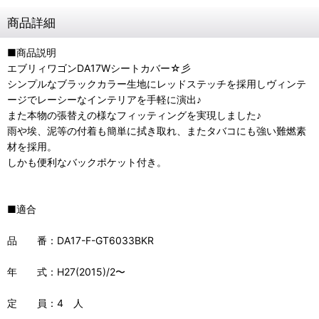
商品詳細
■商品説明
エブリィワゴンDA17Wシートカバー☆彡
シンプルなブラックカラー生地にレッドステッチを採用しヴィンテ
ージでレーシーなインテリアを手軽に演出♪
また本物の張替えの様なフィッティングを実現しました♪
雨や埃、泥等の付着も簡単に拭き取れ、またタバコにも強い難燃素
材を採用。
しかも便利なバックポケット付き。
■適合
品 番：DA17-F-GT6033BKR
年 式：H27(2015)/2〜
定 員：4 人