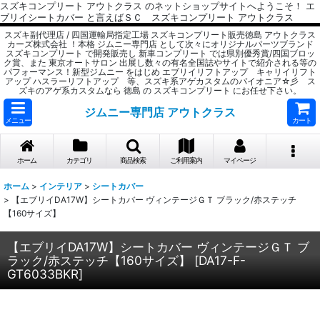
スズキコンプリート アウトクラス のネットショップサイトへようこそ！ エ
ブリイシートカバー と言えばＳＣ スズキコンプリート アウトクラス
スズキ副代理店 / 四国運輸局指定工場 スズキコンプリート販売徳島 アウトクラス
カーズ株式会社 ！本格 ジムニー専門店 として次々にオリジナルパーツブランド
スズキコンプリート で開発販売し 新車コンプリート では県別優秀賞/四国ブロッ
ク賞、また 東京オートサロン 出展し数々の有名全国誌やサイトで紹介される等の
パフォーマンス！新型ジムニー をはじめ エブリイリフトアップ キャリイリフト
アップ ハスラーリフトアップ 等、スズキ系アゲカスタムのパイオニア☆彡 ス
ズキのアゲ系カスタムなら 徳島 の スズキコンプリート にお任せ下さい。
ジムニー専門店 アウトクラス
メニュー
カート
ホーム
カテゴリ
商品検索
ご利用案内
マイページ
ホーム
>
インテリア
>
シートカバー
>
【エブリイDA17W】シートカバー ヴィンテージＧＴ ブラック/赤ステッチ
【160サイズ】
【エブリイDA17W】シートカバー ヴィンテージＧＴ ブ
ラック/赤ステッチ【160サイズ】
[
DA17-F-
GT6033BKR
]